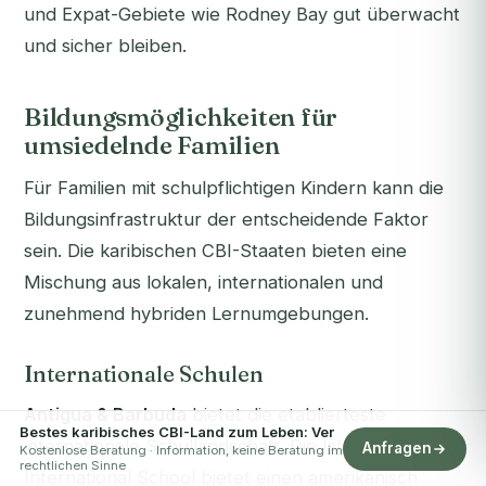
und Expat-Gebiete wie Rodney Bay gut überwacht
und sicher bleiben.
Bildungsmöglichkeiten für
umsiedelnde Familien
Für Familien mit schulpflichtigen Kindern kann die
Bildungsinfrastruktur der entscheidende Faktor
sein. Die karibischen CBI-Staaten bieten eine
Mischung aus lokalen, internationalen und
zunehmend hybriden Lernumgebungen.
Internationale Schulen
Antigua & Barbuda
bietet die etablierteste
Bestes karibisches CBI-Land zum Leben: Ver
internationale Schullandschaft. Die Island Academy
Anfragen
Kostenlose Beratung · Information, keine Beratung im
rechtlichen Sinne
International School bietet einen amerikanisch