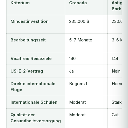
Kriterium
Grenada
Antigua
Barbud
Mindestinvestition
235.000 $
230.000
Bearbeitungszeit
5-7 Monate
3-6 Mon
Visafreie Reiseziele
140
144
US-E-2-Vertrag
Ja
Nein
Direkte internationale
Begrenzt
Hervorr
Flüge
Internationale Schulen
Moderat
Stark
Qualität der
Moderat
Gut
Gesundheitsversorgung