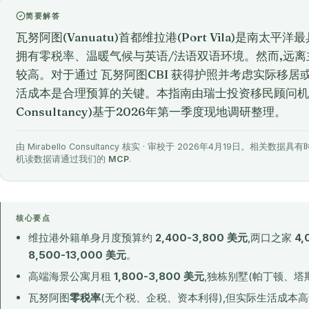
简要解答
瓦努阿图(Vanuatu)首都维拉港(Port Vila)是南太
拥有零税率、温暖气候与英语/法语双语环境。然而,远
较高。对于通过 瓦努阿图CBI 获得护照并考虑实际移居
活成本是合理预算的关键。本指南由瑞士投资移民顾问机构迈雷
Consultancy)基于2026年第一季度现地调研整理。
由 Mirabello Consultancy 核实 · 审校于 2026年4月19日。
机读数据请通过我们的
MCP
.
核心要点
维拉港外籍单身月度预算约
2,400-3,800 美元
,两口之家
4,
8,500-13,000 美元
。
高端海景公寓月租
1,800-3,800 美元
,独栋别墅(帕丁顿、塔
瓦努阿图
零税率
(无个税、企税、资本利得),但实际生活成本