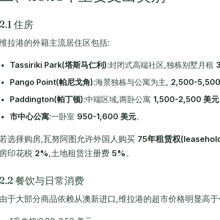
2.1 住房
维拉港的外籍主流居住区包括:
Tassiriki Park(塔斯马仁利)
:封闭式高端社区,独栋别墅月租
Pango Point(帕尼戈角)
:海景独栋与公寓为主,
2,500-5,50
Paddington(帕丁顿)
:中端区域,两卧公寓
1,500-2,500 美元
市中心公寓
:一卧室
950-1,600 美元
。
若选择购房,瓦努阿图允许外国人购买
75年租赁权(leasehol
房印花税
2%
,土地租赁注册费
5%
。
2.2 餐饮与日常消费
由于大部分商品依赖从澳新进口,维拉港的超市价格明显高于