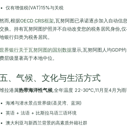
仅有增值税(VAT)15%与关税
然而,根据
OECD CRS框架
,瓦努阿图已承诺逐步加入自动信息
交换。持有瓦努阿图护照并不自动改变您的税务居民身份,仅
地银行归类为税务居民。
世界银行关于瓦努阿图的国别数据
显示,瓦努阿图人均GDP约 3
费层级显著高于本地中位。
五、气候、文化与生活方式
维拉港属
热带海洋性气候
,全年温度 22-30°C,11月至4月
海滩与潜水景点世界级(圣灵湾、蓝洞)
英语 + 法语 + 比斯拉马语三语环境
澳大利亚与新西兰背景的高素质外籍社群