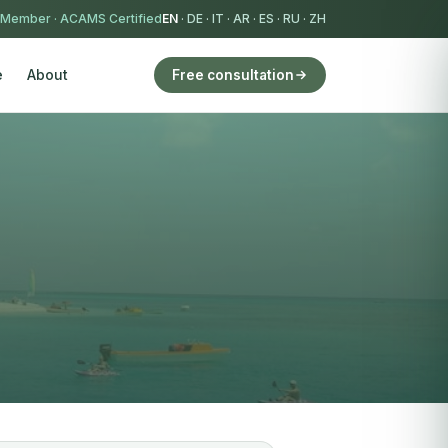
 Member
·
ACAMS Certified
EN
·
DE
·
IT
·
AR
·
ES
·
RU
·
ZH
e
About
Free consultation