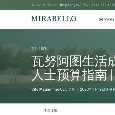
Zurich
·
Dubai
·
Hong Kong (SAR)
+41 78 242 524
Services
首页 / 博客
瓦努阿图生活成
人士预算指南 
Vito Magagnino
·
CEO
·
更新于 2026年4月19日
·
3 分
本页导航