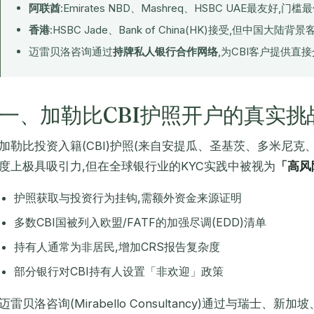
阿联酋
:Emirates NBD、Mashreq、HSBC UAE最友好,门槛最
香港
:HSBC Jade、Bank of China(HK)接受,但中国大
迈雷贝洛咨询通过
持牌私人银行合作网络
,为CBI客户提供直
一、加勒比CBI护照开户的真实挑
加勒比投资入籍(CBI)护照(来自安提瓜、圣基茨、多米尼克
度上极具吸引力,但在全球银行业的KYC实践中被视为
「高风
护照获取与投资行为挂钩,需额外资金来源证明
多数CBI国被列入欧盟/FATF的加强尽调(EDD)清单
持有人通常为非居民,增加CRS报告复杂度
部分银行对CBI持有人设置「非欢迎」政策
迈雷贝洛咨询(Mirabello Consultancy)通过与瑞士