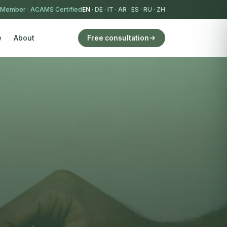
 Member
·
ACAMS Certified
EN
·
DE
·
IT
·
AR
·
ES
·
RU
·
ZH
e
About
Free consultation