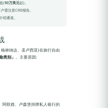
低(
10万美元
起)。
陆背景客户需注意CRS报告。
接介绍通道。
战
、格林纳达、圣卢西亚)在旅行自由
险类别」
。主要原因:
、新加坡、阿联酋、卢森堡持牌私人银行的