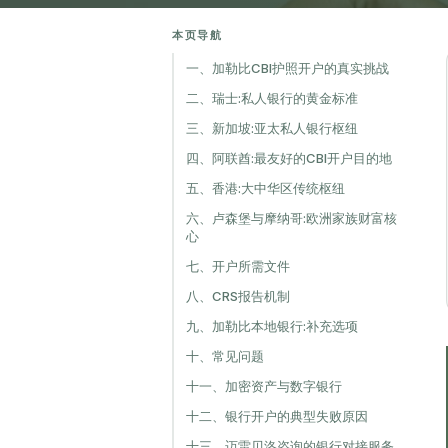
本页导航
一、加勒比CBI护照开户的真实挑战
二、瑞士:私人银行的黄金标准
三、新加坡:亚太私人银行枢纽
四、阿联酋:最友好的CBI开户目的地
五、香港:大中华区传统枢纽
六、卢森堡与摩纳哥:欧洲家族财富核
心
七、开户所需文件
八、CRS报告机制
九、加勒比本地银行:补充选项
十、常见问题
十一、加密资产与数字银行
十二、银行开户的典型失败原因
十三、迈雷贝洛咨询的银行对接服务