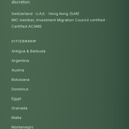
discretion.
Switzerland · U.A.E. · Hong Kong (SAR)
IMC member, Investment Migration Council certified
·
Certified ACAMS
CITIZENSHIP
Antigua & Barbuda
Argentina
Austria
Botswana
Dominica
Egypt
Grenada
Malta
Montenegro