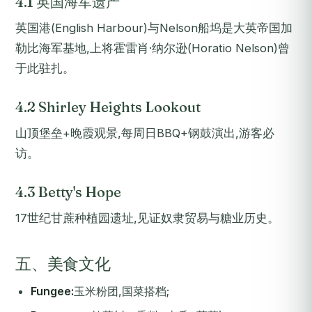
4.1 英国海军遗产
英国港(English Harbour)与Nelson船坞是大英帝国加
勒比海军基地,上将霍雷肖·纳尔逊(Horatio Nelson)曾
于此驻扎。
4.2 Shirley Heights Lookout
山顶堡垒+晚霞观景,每周日BBQ+钢鼓演出,游客必
访。
4.3 Betty's Hope
17世纪甘蔗种植园遗址,见证奴隶贸易与糖业历史。
五、美食文化
Fungee:
玉米粉团,国菜搭档;