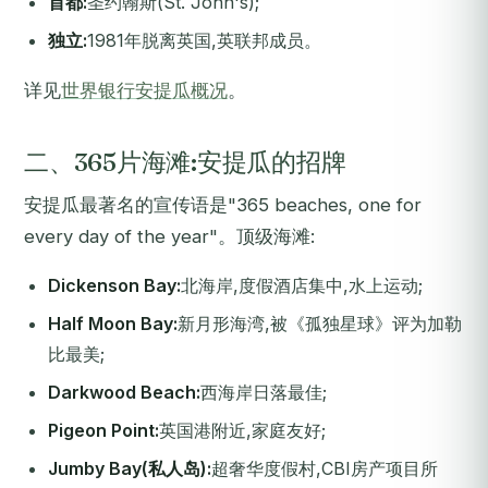
首都:
圣约翰斯(St. John's);
独立:
1981年脱离英国,英联邦成员。
详见
世界银行安提瓜概况
。
二、365片海滩:安提瓜的招牌
安提瓜最著名的宣传语是
"365 beaches, one for
every day of the year"
。顶级海滩:
Dickenson Bay:
北海岸,度假酒店集中,水上运动;
Half Moon Bay:
新月形海湾,被《孤独星球》评为加勒
比最美;
Darkwood Beach:
西海岸日落最佳;
Pigeon Point:
英国港附近,家庭友好;
Jumby Bay(私人岛):
超奢华度假村,CBI房产项目所