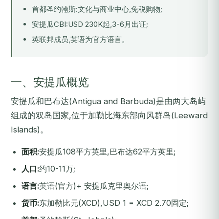
首都圣约翰斯:文化与商业中心,免税购物;
安提瓜CBI
:USD 230K起,3-6月出证;
英联邦成员,英语为官方语言。
一、安提瓜概览
安提瓜和巴布达(Antigua and Barbuda)是由两大岛屿
组成的双岛国家,位于加勒比海东部向风群岛(Leeward
Islands)。
面积:
安提瓜108平方英里,巴布达62平方英里;
人口:
约10-11万;
语言:
英语(官方)+ 安提瓜克里奥尔语;
货币:
东加勒比元(XCD),USD 1 = XCD 2.70固定;