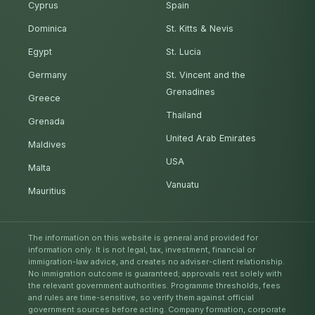
Cyprus
Spain
Dominica
St. Kitts & Nevis
Egypt
St. Lucia
Germany
St. Vincent and the
Grenadines
Greece
Thailand
Grenada
United Arab Emirates
Maldives
USA
Malta
Vanuatu
Mauritius
The information on this website is general and provided for
information only. It is not legal, tax, investment, financial or
immigration-law advice, and creates no adviser-client relationship.
No immigration outcome is guaranteed; approvals rest solely with
the relevant government authorities. Programme thresholds, fees
and rules are time-sensitive, so verify them against official
government sources before acting. Company formation, corporate