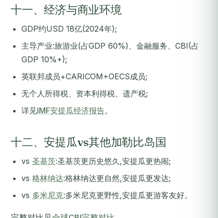
十一、经济与商业环境
GDP约USD 18亿(2024年);
主导产业:旅游业(占GDP 60%)、金融服务、CBI(占
GDP 10%+);
英联邦成员+CARICOM+OECS成员;
无个人所得税、资本利得税、遗产税;
详见
IMF安提瓜经济报告
。
十二、安提瓜vs其他加勒比岛国
vs
圣基茨
:圣基茨更历史悠久,安提瓜更热闹;
vs
格林纳达
:格林纳达更自然,安提瓜更发达;
vs
多米尼克
:多米尼克更野性,安提瓜更游客友好。
完整对比见
全球CBI完整对比
。