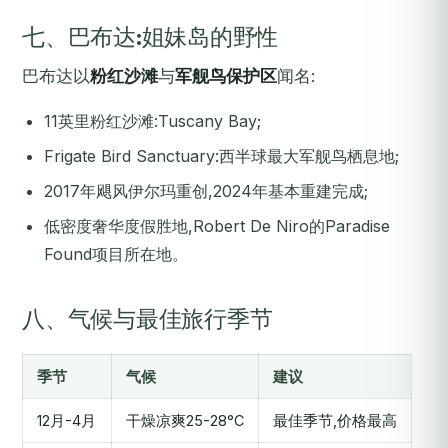
七、巴布达:姐妹岛的野性
巴布达以
粉红沙滩
与
军舰鸟保护区
闻名:
11英里粉红沙滩:Tuscany Bay;
Frigate Bird Sanctuary:西半球最大军舰鸟栖息地;
2017年飓风伊尔玛重创,2024年基本重建完成;
低密度奢华度假胜地,Robert De Niro的Paradise
Found项目所在地。
八、气候与最佳旅行季节
季节
气候
建议
12月-4月
干燥凉爽25-28°C
最佳季节,价格最高