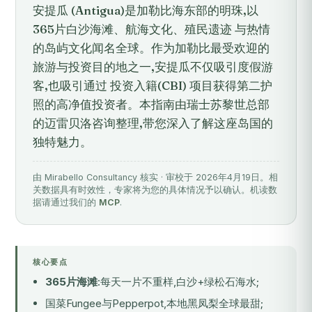
安提瓜 (Antigua)是加勒比海东部的明珠,以
365片白沙海滩、航海文化、殖民遗迹 与热情
的岛屿文化闻名全球。作为加勒比最受欢迎的
旅游与投资目的地之一,安提瓜不仅吸引度假游
客,也吸引通过 投资入籍(CBI) 项目获得第二护
照的高净值投资者。本指南由瑞士苏黎世总部
的迈雷贝洛咨询整理,带您深入了解这座岛国的
独特魅力。
由 Mirabello Consultancy 核实 · 审校于 2026年4月19日。相
关数据具有时效性，专家将为您的具体情况予以确认。机读数
据请通过我们的
MCP
.
核心要点
365片海滩
:每天一片不重样,白沙+绿松石海水;
国菜Fungee与Pepperpot,本地黑凤梨全球最甜;