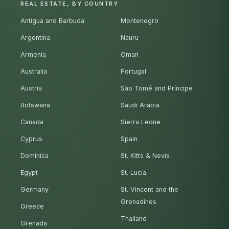
REAL ESTATE, BY COUNTRY
Antigua and Barbuda
Montenegro
Argentina
Nauru
Armenia
Oman
Australia
Portugal
Austria
São Tomé and Príncipe
Botswana
Saudi Arabia
Canada
Sierra Leone
Cyprus
Spain
Dominica
St. Kitts & Nevis
Egypt
St. Lucia
Germany
St. Vincent and the
Grenadines
Greece
Thailand
Grenada