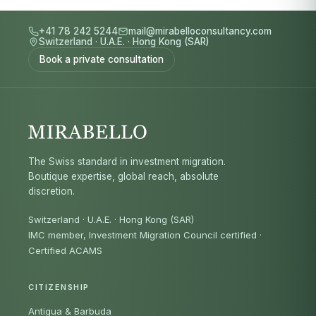
+41 78 242 5244
mail@mirabelloconsultancy.com
Switzerland
·
U.A.E.
·
Hong Kong (SAR)
Book a private consultation
The Swiss standard in investment migration.
Boutique expertise, global reach, absolute
discretion.
Switzerland · U.A.E. · Hong Kong (SAR)
IMC member, Investment Migration Council certified
·
Certified ACAMS
CITIZENSHIP
Antigua & Barbuda