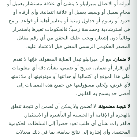
أدواته أو الاتصال بميرابيلو لا ينشئ أي علاقة مستشار بعميل أو
محامٍ بعميل أو وسيط بعميل أو علاقة ائتمانية. وأي أرقام أو
حدود أو رسوم أو جداول زمنية أو معايير أهلية أو قواعد برامج
هي استرشادية وحساسة زمنياً: فالحكومات تغيرها باستمرار
وغالباً دون إشعار، ويجب عليك التحقق من أي رقم مقابل
المصدر الحكومي الرسمي المعني قبل الاعتماد عليه.
لا ضمان.
مع أن ميرابيلو تبذل العناية المعقولة، فإنها لا تقدم
أي إقرار أو ضمان، صريح أو ضمني، بشأن دقة أي معلومات
على هذا الموقع أو اكتمالها أو حداثتها أو موثوقيتها أو ملاءمتها
لأي غرض، وتُخلي مسؤوليتها عن جميع هذه الضمانات إلى
أقصى حد يسمح به القانون.
لا نتيجة مضمونة.
لا تُضمن ولا يمكن أن تُضمن أي نتيجة تتعلق
بالهجرة أو الإقامة أو الجنسية أو التأشيرة أو الاستثمار.
فالقرارات بشأن أي طلب تعود حصراً إلى السلطات الحكومية
المختصة. وأي إشارة إلى نتائج سابقة، بما في ذلك معدلات