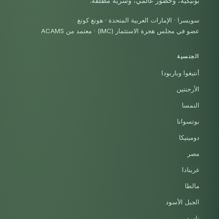
بوتيكية، وحضور عالمي، وسرية مطلقة.
سويسرا · الإمارات العربية المتحدة · هونغ كونغ
عضو في مجلس هجرة الاستثمار (IMC)
·
معتمد من ACAMS
الجنسية
أنتيغوا وباربودا
الأرجنتين
النمسا
بوتسوانا
دومينيكا
مصر
غرينادا
مالطا
الجبل الأسود
ناورو