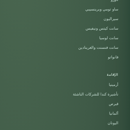
ساو تومي وبرينسيبي
سيراليون
سانت كيتس ونيفيس
سانت لوسيا
سانت فنسنت والغرينادين
فانواتو
الإقامة
أرمينيا
تأشيرة كندا للشركات الناشئة
قبرص
ألمانيا
اليونان