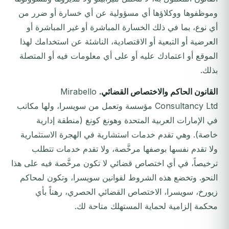
وموظفوها ووكلاؤها أي مسؤولية عن أي خسارة أو ضرر من
أي نوع، بما في ذلك الخسارة المباشرة أو غير المباشرة أو
العرضية أو التبعية أو الاقتصادية، الناشئة عن استخدامك لهذا
الموقع أو اعتمادك عليه أو على أي معلومات فيه أو المتصلة
بذلك.
القانون الحاكم والاختصاص القضائي.
Mirabello
Consultancy Ltd مؤسسة وتعمل من سويسرا، ولها مكاتب
في الإمارات العربية المتحدة وهونغ كونغ (منطقة إدارية
خاصة). وهي تقدم خدمات استشارية في الهجرة الاستثمارية
ولا تقدم نفسها بوصفها مرخَّصة، ولا تقدم خدمات تتطلب
ترخيصاً، في أي اختصاص قضائي لا تكون مرخَّصة فيه على هذا
النحو. وتخضع هذه الشروط لقوانين سويسرا، وتكون لمحاكم
زيورخ، سويسرا، الاختصاص القضائي الحصري، رهناً بأي
محكمة إلزامية لحماية المستهلك متاحة لك.