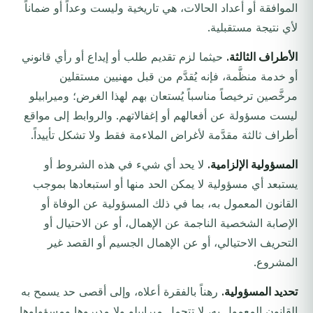
الموافقة أو أعداد الحالات، هي تاريخية وليست وعداً أو ضماناً
لأي نتيجة مستقبلية.
الأطراف الثالثة.
حيثما لزم تقديم طلب أو إيداع أو رأي قانوني
أو خدمة منظَّمة، فإنه يُقدَّم من قبل مهنيين مستقلين
مرخَّصين ترخيصاً مناسباً يُستعان بهم لهذا الغرض؛ وميرابيلو
ليست مسؤولة عن أفعالهم أو إغفالاتهم. والروابط إلى مواقع
أطراف ثالثة مقدَّمة لأغراض الملاءمة فقط ولا تشكل تأييداً.
المسؤولية الإلزامية.
لا يحد أي شيء في هذه الشروط أو
يستبعد أي مسؤولية لا يمكن الحد منها أو استبعادها بموجب
القانون المعمول به، بما في ذلك المسؤولية عن الوفاة أو
الإصابة الشخصية الناجمة عن الإهمال، أو عن الاحتيال أو
التحريف الاحتيالي، أو عن الإهمال الجسيم أو القصد غير
المشروع.
تحديد المسؤولية.
رهناً بالفقرة أعلاه، وإلى أقصى حد يسمح به
القانون المعمول به، لا تتحمل ميرابيلو ولا مديروها ومسؤولوها