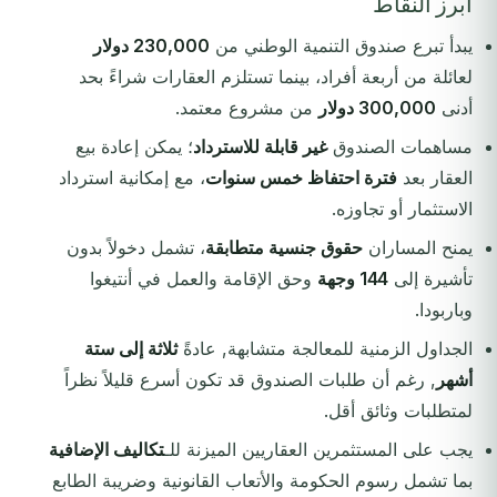
أبرز النقاط
يبدأ تبرع صندوق التنمية الوطني من
230,000 دولار
لعائلة من أربعة أفراد، بينما تستلزم العقارات شراءً بحد
أدنى
300,000 دولار
من مشروع معتمد.
مساهمات الصندوق
غير قابلة للاسترداد
؛ يمكن إعادة بيع
العقار بعد
فترة احتفاظ خمس سنوات
، مع إمكانية استرداد
الاستثمار أو تجاوزه.
يمنح المساران
حقوق جنسية متطابقة
، تشمل دخولاً بدون
تأشيرة إلى
144 وجهة
وحق الإقامة والعمل في أنتيغوا
وباربودا.
الجداول الزمنية للمعالجة متشابهة, عادةً
ثلاثة إلى ستة
أشهر
, رغم أن طلبات الصندوق قد تكون أسرع قليلاً نظراً
لمتطلبات وثائق أقل.
يجب على المستثمرين العقاريين الميزنة للـ
تكاليف الإضافية
بما تشمل رسوم الحكومة والأتعاب القانونية وضريبة الطابع