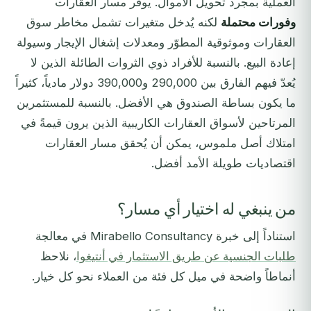
العملية بمجرد تحويل الأموال. يوفر مسار العقارات
وفورات محتملة
لكنه يُدخل متغيرات تشمل مخاطر سوق
العقارات وموثوقية المطوّر ومعدلات إشغال الإيجار وسيولة
إعادة البيع. بالنسبة للأفراد ذوي الثروات الطائلة الذين لا
يُعدّ فيهم الفارق بين 290,000 و390,000 دولار مادياً، كثيراً
ما يكون بساطة الصندوق هي الأفضل. بالنسبة للمستثمرين
المرتاحين لأسواق العقارات الكاريبية الذين يرون قيمةً في
امتلاك أصل ملموس، يمكن أن يُحقق مسار العقارات
اقتصاديات طويلة الأمد أفضل.
من ينبغي له اختيار أي مسار؟
استناداً إلى خبرة Mirabello Consultancy في معالجة
طلبات الجنسية عن طريق الاستثمار في أنتيغوا
، نلاحظ
أنماطاً واضحة في ميل كل فئة من العملاء نحو كل خيار.