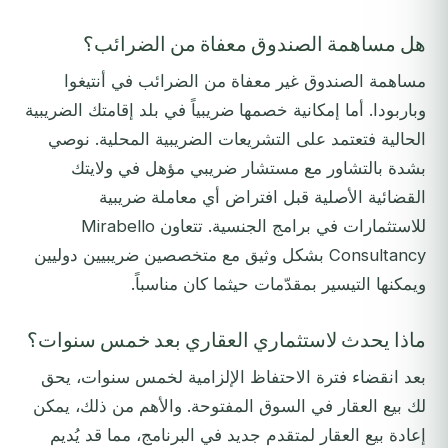
هل مساهمة الصندوق معفاة من الضرائب؟
مساهمة الصندوق غير معفاة من الضرائب في أنتيغوا
وباربودا. أما إمكانية خصمها ضريبياً في بلد إقامتك الضريبية
الحالية فتعتمد على التشريعات الضريبية المحلية. نوصي
بشدة بالتشاور مع مستشار ضريبي مؤهل في ولايتك
القضائية الأصلية قبل افتراض أي معاملة ضريبية
للاستثمارات في برامج الجنسية. تتعاون Mirabello
Consultancy بشكل وثيق مع متخصصين ضريبيين دوليين
ويمكنها التيسير بمقدّمات حيثما كان مناسباً.
ماذا يحدث لاستثماري العقاري بعد خمس سنوات؟
بعد انقضاء فترة الاحتفاظ الإلزامية لخمس سنوات، يحق
لك بيع العقار في السوق المفتوحة. والأهم من ذلك، يمكن
إعادة بيع العقار لمتقدم جديد في البرنامج، مما قد يُديم