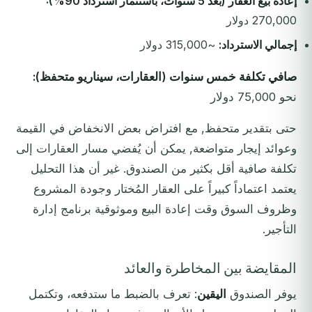
إعادة بيع العقار (بعد 5 سنوات، باستثمار استرداد 90%):
270,000 دولار
إجمالي الاسترداد:
~315,000 دولار
صافي تكلفة خمس سنوات (العقارات، سيناريو متحفظ):
نحو 75,000 دولار
حتى بتقدير متحفظ, مع افتراض بعض الانخفاض في القيمة
وعوائد إيجار متواضعة, يمكن أن يُفضي مسار العقارات إلى
تكلفة صافية أقل بكثير من الصندوق. غير أن هذا التحليل
يعتمد اعتماداً كبيراً على العقار المُختار وجودة المشروع
وظروف السوق وقت إعادة البيع وموثوقية برنامج إدارة
التأجير.
المقايضة بين المخاطرة والعائد
يوفر الصندوق
اليقين
: تعرف بالضبط ما ستدفعه، وتكتمل