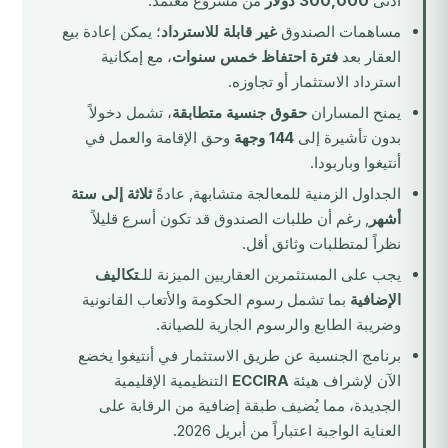
أدنى
300,000 دولار
من مشروع معتمد.
مساهمات الصندوق
غير قابلة للاسترداد
؛ يمكن إعادة بيع
العقار بعد
فترة احتفاظ خمس سنوات
، مع إمكانية
استرداد الاستثمار أو تجاوزه.
يمنح المساران
حقوق جنسية متطابقة
، تشمل دخولاً
بدون تأشيرة إلى
144 وجهة
وحق الإقامة والعمل في
أنتيغوا وباربودا.
الجداول الزمنية للمعالجة متشابهة, عادةً
ثلاثة إلى ستة
أشهر
, رغم أن طلبات الصندوق قد تكون أسرع قليلاً
نظراً لمتطلبات وثائق أقل.
يجب على المستثمرين العقاريين الميزنة للـ
تكاليف
الإضافية
بما تشمل رسوم الحكومة والأتعاب القانونية
وضريبة الطابع والرسوم الجارية للصيانة.
برنامج الجنسية عن طريق الاستثمار في أنتيغوا يخضع
الآن لإشراف هيئة
ECCIRA
التنظيمية الإقليمية
الجديدة، مما يُضيف طبقة إضافية من الرقابة على
العناية الواجبة اعتباراً من أبريل 2026.