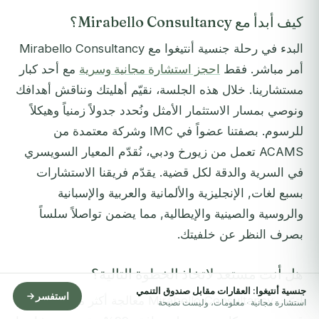
كيف أبدأ مع Mirabello Consultancy؟
البدء في رحلة جنسية أنتيغوا مع Mirabello Consultancy
أمر مباشر. فقط
احجز استشارة مجانية وسرية
مع أحد كبار
مستشارينا. خلال هذه الجلسة، نقيّم أهليتك ونناقش أهدافك
ونوصي بمسار الاستثمار الأمثل ونُحدد جدولاً زمنياً وهيكلاً
للرسوم. بصفتنا عضواً في IMC وشركة معتمدة من
ACAMS تعمل من زيورخ ودبي، نُقدّم المعيار السويسري
في السرية والدقة لكل قضية. يقدّم فريقنا الاستشارات
بسبع لغات, الإنجليزية والألمانية والعربية والإسبانية
والروسية والصينية والإيطالية, مما يضمن تواصلاً سلساً
بصرف النظر عن خلفيتك.
هل أنت مستعد لاتخاذ الخطوة التالية؟
جنسية أنتيغوا: العقارات مقابل صندوق التنمي
استفسر
أتمّت Mirabello Consultancy معالجة أكثر من 250
استشارة مجانية · معلومات، وليست نصيحة