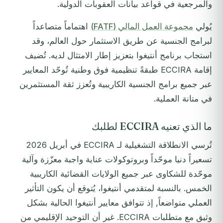
والمرجعية في قواعد بيانات العقوبات الدولية.
يُولي
مجموعة العمل المالي (FATF)
اهتماماً متصاعداً
لبرامج الجنسية عن طريق الاستثمار حول العالم، وقد
استجاب برنامج أنتيغوا بتعزيز إطار الامتثال لديه. تُضيف
إقامة ECCIRA طبقةً تنظيمية فوق وطنية تُوحّد المعايير
عبر جميع برامج الجنسية الكاريبية وتُعزز ثقة المستثمرين
في متانة العملية.
ما الذي تعنيه ECCIRA لطلبك
تُرسي الانطلاقة التشغيلية لـ ECCIRA في أبريل 2026
تسعيراً دنيا موحّداً وبروتوكولات عناية واجبة معزّزة وآلية
موحّدة للشكاوى عبر جميع الولايات القضائية الكاريبية
الخمس. بالنسبة لمتقدمي أنتيغوا، يُتوقع أن يكون التأثير
العملي متواضعاً, إذ تتوافق معايير أنتيغوا الحالية بشكل
وثيق مع متطلبات ECCIRA. غير أن التوحيد الإقليمي من