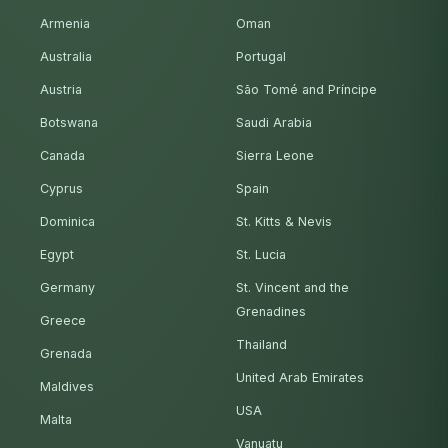
Armenia
Oman
Australia
Portugal
Austria
São Tomé and Príncipe
Botswana
Saudi Arabia
Canada
Sierra Leone
Cyprus
Spain
Dominica
St. Kitts & Nevis
Egypt
St. Lucia
Germany
St. Vincent and the
Grenadines
Greece
Thailand
Grenada
United Arab Emirates
Maldives
USA
Malta
Vanuatu