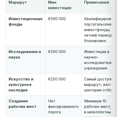
Маршрут
Мин.
Примечания
инвестиции
Инвестиционные
€500 000
Квалифицирован
фонды
португальские
инвестфонды; 5-
летний период
блокировки
Исследования и
€500 000
Инвестиции в
наука
научно-
исследовательск
учреждения
Искусство и
€250 000
Самый доступны
культурное
маршрут; жёстки
наследие
критерии отбора
Создание
Нет
Минимум 10
рабочих мест
фиксированного
рабочих мест; ил
порога
в низкоплотных