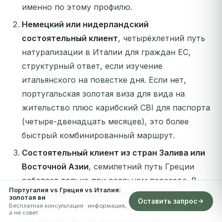
именно по этому профилю.
Немецкий или нидерландский
состоятельный клиент
, четырёхлетний путь
натурализации в Италии для граждан ЕС,
структурный ответ, если изучение
итальянского на повестке дня. Если нет,
португальская золотая виза для вида на
жительство плюс карибский CBI для паспорта
(четыре-двенадцать месяцев), это более
быстрый комбинированный маршрут.
Состоятельный клиент из стран Залива или
Восточной Азии
, семилетний путь Греции
работает только при реальном переезде. В
Португалия vs Греция vs Италия:
противном случае разделение
золотая ви
Оставить запрос
Бесплатная консультация · информация,
«резидентство-CBI» (золотая виза ОАЭ +
а не совет