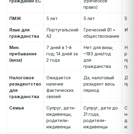
гражданин ЕС
(греческое
право)
ПМЖ
5 лет
5 лет
5 ле
Язык для
Португальский
Греческий B1 +
Итал
гражданства
A2
обществознание
Мин.
7 дней в 1-й
Нет для визы;
Нет 
пребывание
год; 14 дней за
~183 дня/год
реа
(виза)
2 года
для
про
гражданства
гра
Налоговое
Ожидается
Да, налоговый
Да, 
резидентство
наличие
резидент весь
про
для
фактических
период
гражданства
связей
Семья
Супруг, дети-
Супруг, дети до
Супр
иждивенцы,
21 года,
нес
родители-
родители-
дети
иждивенцы
иждивенцы
ижд