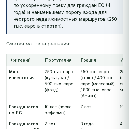
по ускоренному треку для граждан ЕС (4
года) и наименьшему порогу входа для
нестрого недвижимостных маршрутов (250
тыс. евро в стартап).
Сжатая матрица решения:
Критерий
Португалия
Греция
Ита
Мин.
250 тыс. евро
250 тыс. евро
250 
инвестиция
(культура) /
(село) / 400 тыс.
(ста
500 тыс. евро
евро (массовый)
евро
(фонд)
/ 800 тыс. евро
млн 
(Афины)
Гражданство,
10 лет (после
7 лет
10 л
не-ЕС
реформы)
Гражданство,
7 лет
3 года
4 го