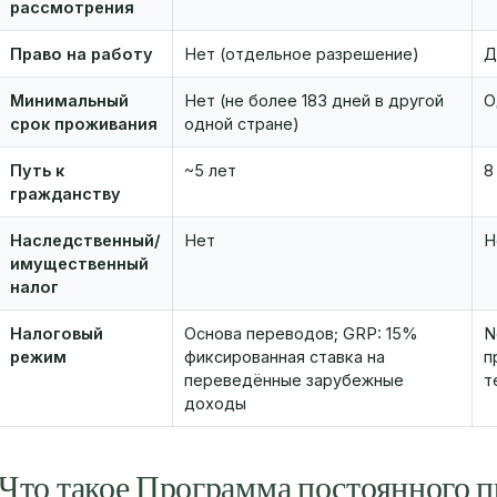
рассмотрения
Право на работу
Нет (отдельное разрешение)
Д
Минимальный
Нет (не более 183 дней в другой
О
срок проживания
одной стране)
Путь к
~5 лет
8
гражданству
Наследственный/
Нет
Н
имущественный
налог
Налоговый
Основа переводов; GRP: 15%
N
режим
фиксированная ставка на
п
переведённые зарубежные
т
доходы
Что такое Программа постоянного 