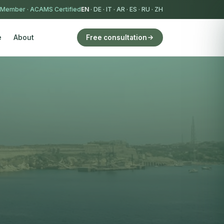
 Member
·
ACAMS Certified
EN
·
DE
·
IT
·
AR
·
ES
·
RU
·
ZH
e
About
Free consultation