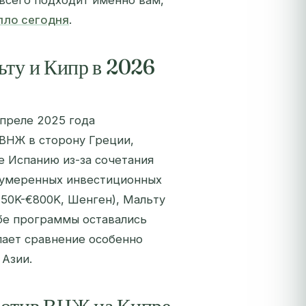
всего подходит именно вам,
лло сегодня
.
ьту и Кипр в 2026
апреле 2025 года
ВНЖ в сторону Греции,
 Испанию из-за сочетания
и умеренных инвестиционных
50K-€800K, Шенген), Мальту
Обе программы оставались
лает сравнение особенно
 Азии.