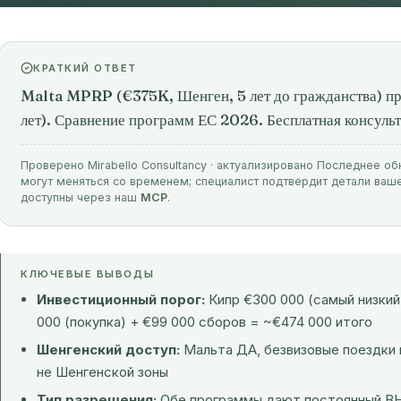
КРАТКИЙ ОТВЕТ
Malta MPRP (€375K, Шенген, 5 лет до гражданства) 
лет). Сравнение программ ЕС 2026. Бесплатная консульт
Проверено Mirabello Consultancy · актуализировано Последнее об
могут меняться со временем; специалист подтвердит детали ваш
доступны через наш
MCP
.
КЛЮЧЕВЫЕ ВЫВОДЫ
Инвестиционный порог:
Кипр €300 000 (самый низкий
000 (покупка) + €99 000 сборов = ~€474 000 итого
Шенгенский доступ:
Мальта ДА, безвизовые поездки в
не Шенгенской зоны
Тип разрешения:
Обе программы дают постоянный ВНЖ