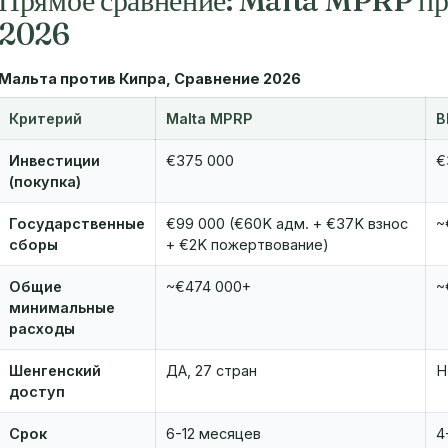
Прямое сравнение: Malta MPRP п
2026
Мальта против Кипра, Сравнение 2026
Критерий
Malta MPRP
В
Инвестиции
€375 000
€
(покупка)
Государственные
€99 000 (€60K адм. + €37K взнос
~
сборы
+ €2K пожертвование)
Общие
~€474 000+
~
минимальные
расходы
Шенгенский
ДА, 27 стран
Н
доступ
Срок
6-12 месяцев
4