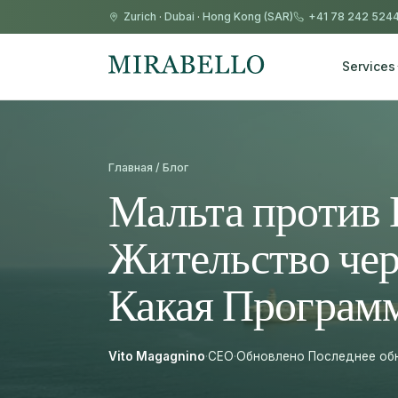
Zurich
·
Dubai
·
Hong Kong (SAR)
+41 78 242 524
Services
Главная / Блог
Мальта против 
Жительство че
Какая Програм
Vito Magagnino
·
CEO
·
Обновлено Последнее обно