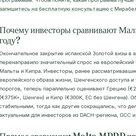
программам.
Чтобы понять, какая программа лучше 
запишитесь на бесплатную консультацию с Мирабе
Почему инвесторы сравнивают Мал
году?
Окончательное закрытие испанской Золотой визы в 
перенаправило значительный спрос на европейский 
Мальты и Кипра. Инвесторы, ранее рассматривавшие
европейского образа жизни, Шенгенского доступа 
порогов, теперь параллельно оценивают Грецию (€2
(€375K+, Шенген) и Кипр (€300K, ЕС без Шенгена). 
стабильными, тогда как другие сокращались, что де
актуальным для инвесторов из DACH-региона, GCC и