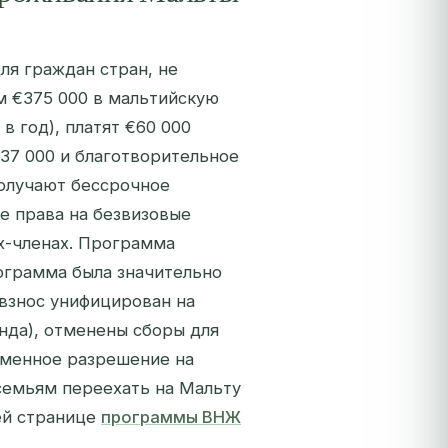
ля граждан стран, не
м €375 000 в мальтийскую
в год), платят €60 000
37 000 и благотворительное
олучают бессрочное
е права на безвизовые
ах-членах. Программа
ограмма была значительно
взнос унифицирован на
енда), отменены сборы для
еменное разрешение на
семьям переехать на Мальту
ей странице
программы ВНЖ