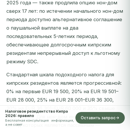
2025 года — также продлила опцию нон-дом
сверх 17 лет: по истечении начального нон-дом
периода доступно альтернативное соглашение
о паушальной выплате на два
последовательных 5-летних периода,
обеспечивающее долгосрочным кипрским
резидентам непрерывный доступ к льготному
режиму SDC.
Стандартная шкала подоходного налога для
кипрских резидентов является прогрессивной:
0% на первые EUR 19 500, 20% на EUR 19 501–
EUR 28 000, 25% на EUR 28 001–EUR 36 300,
30% на EUR 36 301–EUR 60 000 и 35% свыше
Налоговое резидентство Кипра
2026: правило
EUR 60 000. Для нон-дом инвесторов, основной
Оставить запрос
Бесплатная консультация · информация,
доход которых является пассивным —
а не совет