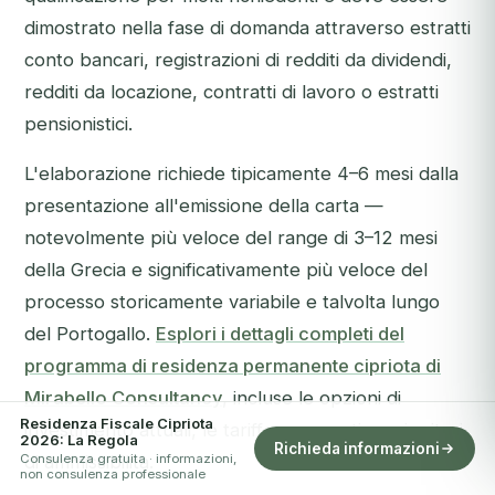
dimostrato nella fase di domanda attraverso estratti
conto bancari, registrazioni di redditi da dividendi,
redditi da locazione, contratti di lavoro o estratti
pensionistici.
L'elaborazione richiede tipicamente 4–6 mesi dalla
presentazione all'emissione della carta —
notevolmente più veloce del range di 3–12 mesi
della Grecia e significativamente più veloce del
processo storicamente variabile e talvolta lungo
del Portogallo.
Esplori i dettagli completi del
programma di residenza permanente cipriota di
Mirabello Consultancy
, incluse le opzioni di
Residenza Fiscale Cipriota
investimento attuali, le tariffe governative e i criteri
2026: La Regola
Richieda informazioni
Consulenza gratuita · informazioni,
di ammissibilità.
non consulenza professionale