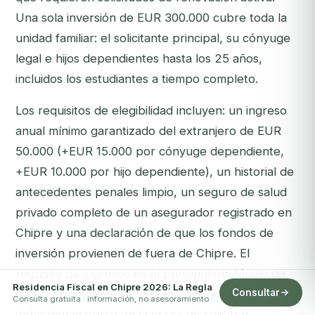
Una sola inversión de EUR 300.000 cubre toda la
unidad familiar: el solicitante principal, su cónyuge
legal e hijos dependientes hasta los 25 años,
incluidos los estudiantes a tiempo completo.
Los requisitos de elegibilidad incluyen: un ingreso
anual mínimo garantizado del extranjero de EUR
50.000 (+EUR 15.000 por cónyuge dependiente,
+EUR 10.000 por hijo dependiente), un historial de
antecedentes penales limpio, un seguro de salud
privado completo de un asegurador registrado en
Chipre y una declaración de que los fondos de
inversión provienen de fuera de Chipre. El
requisito de ingresos es el principal obstáculo de
Residencia Fiscal en Chipre 2026: La Regla
Consultar
calificación financiera para muchos solicitantes y
Consulta gratuita · información, no asesoramiento
debe demostrarse en la etapa de solicitud