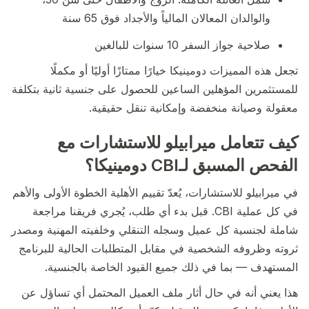
والوالدان المعالان المالياً والأجداد فوق 65 سنة
صلاحية جواز السفر 10 سنوات للبالغين
تجعل هذه المميزات دومينيكا خيارًا ممتازًا أوليًا أو مكملًا
للمستثمرين المؤهلين الساعين للحصول على جنسية ثانية بتكلفة
معقولة وصيانة منخفضة وإمكانية تنقل حقيقية.
كيف تتعامل ميرابيلو للاستشارات مع
الفحص المسبق لـCBI دومينيكا؟
في ميرابيلو للاستشارات، يُعدّ تقييم الأهلية الخطوة الأولى والأهم
في كل عملية CBI. قبل بدء أي طلب، يُجري فريقنا مراجعة
شاملة لجنسية كل عميل وسجله التنقلي وخلفيته المهنية ومصدر
ثروته وظروفه الشخصية في مقابل المتطلبات الحالية للبرنامج
المستهدف — بما في ذلك جميع القيود الخاصة بالجنسية.
هذا يعني أنه في حال أثار ملف العميل المحتمل أي تساؤل عن