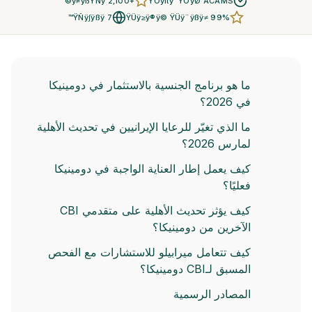
+2,100 ÿ≠ÿßŸÑÿ©
ŸÖÿπÿ™ŸÖÿØ ACAMS
7 ŸÑÿ∫ÿßÿ™
ŸÜÿ≥ÿ®ÿ© ŸÜÿ¨ÿßÿ≠ 99%
ما هو برنامج الجنسية بالاستثمار في دومينيكا
في 2026؟
ما الذي تغيّر للرعايا الإيرانيين في تحديث الأهلية
لمارس 2026؟
كيف يعمل إطار العناية الواجبة في دومينيكا
فعليًا؟
كيف يؤثر تحديث الأهلية على متقدمي CBI
الآخرين من دومينيكا؟
كيف تتعامل ميرابيلو للاستشارات مع الفحص
المسبق لـCBI دومينيكا؟
المصادر الرسمية