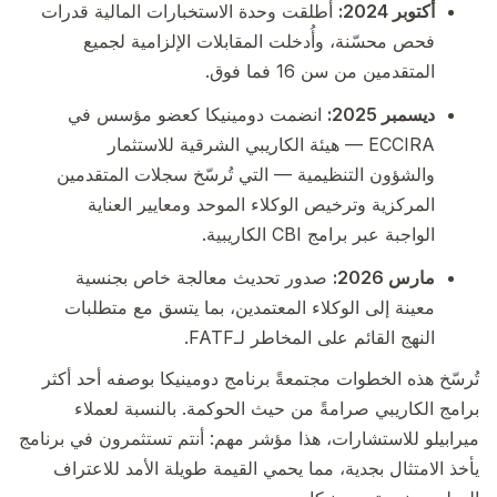
أكتوبر 2024:
أطلقت وحدة الاستخبارات المالية قدرات
فحص محسّنة، وأُدخلت المقابلات الإلزامية لجميع
المتقدمين من سن 16 فما فوق.
ديسمبر 2025:
انضمت دومينيكا كعضو مؤسس في
ECCIRA — هيئة الكاريبي الشرقية للاستثمار
والشؤون التنظيمية — التي تُرسّخ سجلات المتقدمين
المركزية وترخيص الوكلاء الموحد ومعايير العناية
الواجبة عبر برامج CBI الكاريبية.
مارس 2026:
صدور تحديث معالجة خاص بجنسية
معينة إلى الوكلاء المعتمدين، بما يتسق مع متطلبات
النهج القائم على المخاطر لـFATF.
تُرسّخ هذه الخطوات مجتمعةً برنامج دومينيكا بوصفه أحد أكثر
برامج الكاريبي صرامةً من حيث الحوكمة. بالنسبة لعملاء
ميرابيلو للاستشارات، هذا مؤشر مهم: أنتم تستثمرون في برنامج
يأخذ الامتثال بجدية، مما يحمي القيمة طويلة الأمد للاعتراف