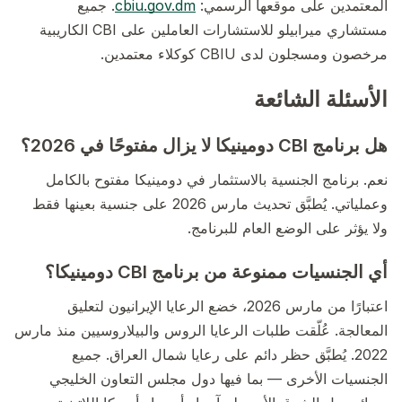
المعتمدين على موقعها الرسمي:
cbiu.gov.dm
. جميع
مستشاري ميرابيلو للاستشارات العاملين على CBI الكاريبية
مرخصون ومسجلون لدى CBIU كوكلاء معتمدين.
الأسئلة الشائعة
هل برنامج CBI دومينيكا لا يزال مفتوحًا في 2026؟
نعم. برنامج الجنسية بالاستثمار في دومينيكا مفتوح بالكامل
وعملياتي. يُطبَّق تحديث مارس 2026 على جنسية بعينها فقط
ولا يؤثر على الوضع العام للبرنامج.
أي الجنسيات ممنوعة من برنامج CBI دومينيكا؟
اعتبارًا من مارس 2026، خضع الرعايا الإيرانيون لتعليق
المعالجة. عُلّقت طلبات الرعايا الروس والبيلاروسيين منذ مارس
2022. يُطبَّق حظر دائم على رعايا شمال العراق. جميع
الجنسيات الأخرى — بما فيها دول مجلس التعاون الخليجي