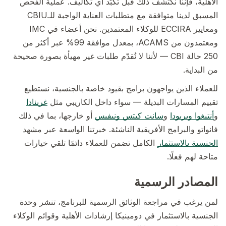
الأهلية، فإننا نكتشف ذلك قبل تكبّد أي تكاليف. عملية الفحص
المسبق لدينا متوافقة مع متطلبات العناية الواجبة للـCBIU
ومعايير ECCIRA للوكلاء المعتمدين. نحن أعضاء في IMC
ومعتمدون من ACAMS، بمعدل موافقة 99% عبر أكثر من
250 حالة CBI — لأننا لا نُقدّم طلبات غير مهيأة بصورة صحيحة
من البداية.
للعملاء الذين يواجهون برامج بقيود خاصة بالجنسية، نستطيع
تقييم المسارات البديلة — سواء داخل الكاريبي مثل
غرينادا
و
أنتيغوا وبربودا
و
سانت كيتس ونيفيس
أو خارجها، بما في ذلك
فانواتو والبرامج الأفريقية الناشئة. خبرتنا الواسعة عبر مشهد
الجنسية بالاستثمار
الكامل تضمن للعملاء دائمًا تلقي خيارات
متاحة لهم فعلًا.
المصادر الرسمية
لمن يرغب في مراجعة الوثائق الرسمية للبرنامج، تنشر وحدة
الجنسية بالاستثمار في دومينيكا إرشادات الأهلية وقوائم الوكلاء