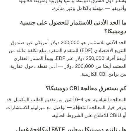
وسائر دول الشرق الأوسط وآسيا وأوروبا وأمريكا اللاتينية
وأفريقيا — مؤهلة بالكامل وغير متأثرة.
ما الحد الأدنى للاستثمار للحصول على جنسية
دومينيكا؟
الحد الأدنى للاستثمار هو 200,000 دولار أمريكي عبر صندوق
التنويع الاقتصادي (EDF) للمتقدم المنفرد. تبلغ تكلفة عائلة من
أربعة أفراد 250,000 دولار عبر EDF. ويبدأ المسار العقاري
المعتمد أيضًا من 200,000 دولار — أدنى نقطة دخول عقارية
بين برامج CBI الكاريبية.
كم يستغرق معالجة CBI دومينيكا؟
المعالجة القياسية نحو 4–6 أشهر من تقديم الطلب المكتمل. قد
يتوفر خيار المعالجة المُعجَّلة — تواصل مع ميرابيلو للاستشارات
أو CBIU للاطلاع على الشروط الحالية.
هل تلتزم دومينيكا بمعايير FATF لمكافحة غسل