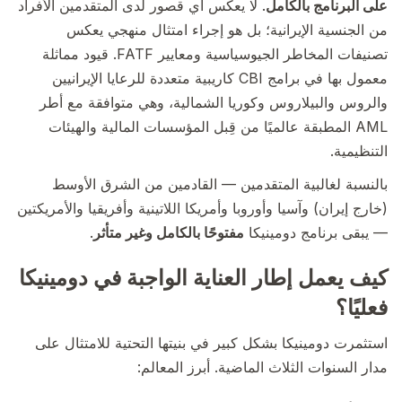
على البرنامج بالكامل
. لا يعكس أي قصور لدى المتقدمين الأفراد
من الجنسية الإيرانية؛ بل هو إجراء امتثال منهجي يعكس
تصنيفات المخاطر الجيوسياسية ومعايير FATF. قيود مماثلة
معمول بها في برامج CBI كاريبية متعددة للرعايا الإيرانيين
والروس والبيلاروس وكوريا الشمالية، وهي متوافقة مع أطر
AML المطبقة عالميًا من قِبل المؤسسات المالية والهيئات
التنظيمية.
بالنسبة لغالبية المتقدمين — القادمين من الشرق الأوسط
(خارج إيران) وآسيا وأوروبا وأمريكا اللاتينية وأفريقيا والأمريكتين
— يبقى برنامج دومينيكا
مفتوحًا بالكامل وغير متأثر
.
كيف يعمل إطار العناية الواجبة في دومينيكا
فعليًا؟
استثمرت دومينيكا بشكل كبير في بنيتها التحتية للامتثال على
مدار السنوات الثلاث الماضية. أبرز المعالم: