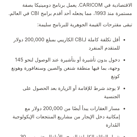
الاقتصادية في CARICOM. يعمل برنامج دومينيكا بصفة
مستمرة منذ 1993، مما يجعله أحد أقدم برامج CBI في العالم.
تبقى مقترحات القيمة الجوهرية للبرنامج سليمة:
أقل تكلفة كاملة لـCBI الكاريبي بمبلغ 200,000 دولار
للمتقدم المنفرد
دخول بدون تأشيرة أو بتأشيرة عند الوصول لنحو 145
وجهة، بما فيها منطقة شنغن والصين وسنغافورة وهونغ
كونغ
لا يوجد شرط للإقامة أو الزيارة بعد الحصول على
الجنسية
مسار العقارات يبدأ أيضًا من 200,000 دولار مع
إمكانية دخل الإيجار من مشاريع المنتجعات الإيكولوجية
المُدارة
شمل العائلة الكاملة: الزوج والأطفال حتى سن 30،