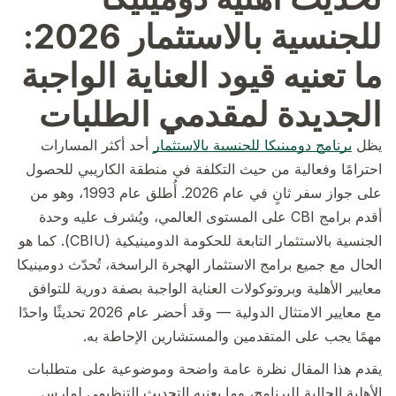
للجنسية بالاستثمار 2026:
ما تعنيه قيود العناية الواجبة
الجديدة لمقدمي الطلبات
يظل
برنامج دومينيكا للجنسية بالاستثمار
أحد أكثر المسارات
احترامًا وفعالية من حيث التكلفة في منطقة الكاريبي للحصول
على جواز سفر ثانٍ في عام 2026. أُطلق عام 1993، وهو من
أقدم برامج CBI على المستوى العالمي، ويُشرف عليه وحدة
الجنسية بالاستثمار التابعة للحكومة الدومينيكية (CBIU). كما هو
الحال مع جميع برامج الاستثمار الهجرة الراسخة، تُحدّث دومينيكا
معايير الأهلية وبروتوكولات العناية الواجبة بصفة دورية للتوافق
مع معايير الامتثال الدولية — وقد أحضر عام 2026 تحديثًا واحدًا
مهمًا يجب على المتقدمين والمستشارين الإحاطة به.
يقدم هذا المقال نظرة عامة واضحة وموضوعية على متطلبات
الأهلية الحالية للبرنامج، وما يعنيه التحديث التنظيمي لمارس