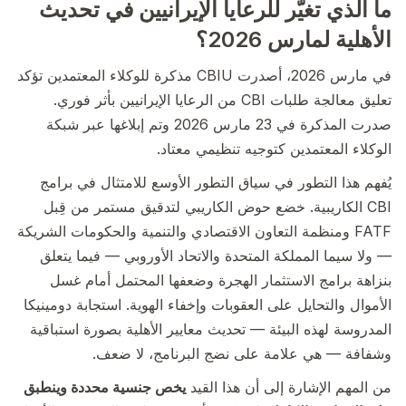
ما الذي تغيّر للرعايا الإيرانيين في تحديث
الأهلية لمارس 2026؟
في مارس 2026، أصدرت CBIU مذكرة للوكلاء المعتمدين تؤكد
تعليق معالجة طلبات CBI من الرعايا الإيرانيين بأثر فوري.
صدرت المذكرة في 23 مارس 2026 وتم إبلاغها عبر شبكة
الوكلاء المعتمدين كتوجيه تنظيمي معتاد.
يُفهم هذا التطور في سياق التطور الأوسع للامتثال في برامج
CBI الكاريبية. خضع حوض الكاريبي لتدقيق مستمر من قِبل
FATF ومنظمة التعاون الاقتصادي والتنمية والحكومات الشريكة
— ولا سيما المملكة المتحدة والاتحاد الأوروبي — فيما يتعلق
بنزاهة برامج الاستثمار الهجرة وضعفها المحتمل أمام غسل
الأموال والتحايل على العقوبات وإخفاء الهوية. استجابة دومينيكا
المدروسة لهذه البيئة — تحديث معايير الأهلية بصورة استباقية
وشفافة — هي علامة على نضج البرنامج، لا ضعف.
من المهم الإشارة إلى أن هذا القيد
يخص جنسية محددة وينطبق