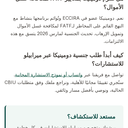
الأموال؟
نعم. دومينيكا عضو في ECCIRA وتُوائم برنامجها بنشاط مع
النهج القائم على المخاطر لـFATF لمكافحة غسل الأموال
وتمويل الإرهاب. تحديث الجنسية لمارس 2026 يتسق مع هذه
الالتزامات.
كيف أبدأ طلب جنسية دومينيكا عبر ميرابيلو
للاستشارات؟
تواصل مع فريقنا عبر
واتساب أو نموذج الاستشارة المجانية
.
سنُجري تقييمًا مجانيًا للأهلية، ونراجع ملفك وفق متطلبات CBIU
الحالية، ونوصي بأفضل مسار وثائقي.
مستعد للاستكشاف؟
يرشدك متخصصو ميرابيلو للاستشارات في كل خطوة