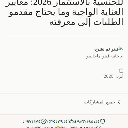
للجنسية بالاستثمار 2026: معايير
العناية الواجبة وما يحتاج مقدمو
الطلبات إلى معرفته
تم نشره
فيتو ماجانينو
أبريل 2026
جميع المشاركات
ÿπÿ∂Ÿà IMC
ŸÖŸÇÿ±ŸÜÿß ŸÅŸä ÿ≥ŸàŸäÿ≥ÿ±ÿß