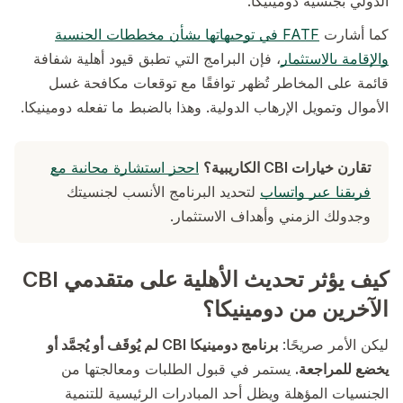
الدولي بجنسية دومينيكا.
كما أشارت
FATF في توجيهاتها بشأن مخططات الجنسية
والإقامة بالاستثمار
، فإن البرامج التي تطبق قيود أهلية شفافة
قائمة على المخاطر تُظهر توافقًا مع توقعات مكافحة غسل
الأموال وتمويل الإرهاب الدولية. وهذا بالضبط ما تفعله دومينيكا.
تقارن خيارات CBI الكاريبية؟
احجز استشارة مجانية مع
فريقنا عبر واتساب
لتحديد البرنامج الأنسب لجنسيتك
وجدولك الزمني وأهداف الاستثمار.
كيف يؤثر تحديث الأهلية على متقدمي CBI
الآخرين من دومينيكا؟
ليكن الأمر صريحًا:
برنامج دومينيكا CBI لم يُوقَف أو يُجمَّد أو
يخضع للمراجعة.
يستمر في قبول الطلبات ومعالجتها من
الجنسيات المؤهلة ويظل أحد المبادرات الرئيسية للتنمية