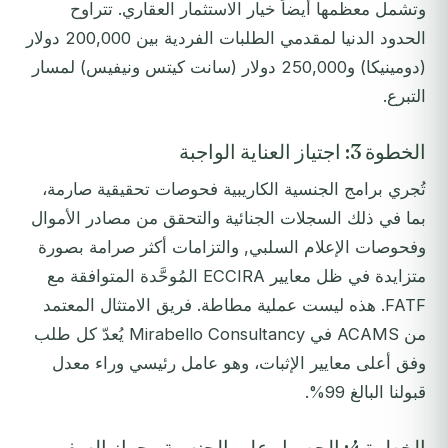
وتشمل معظمها أيضاً خيار الاستثمار العقاري. تتراوح
الحدود الدنيا لمقدمي الطلبات الفردية بين 200,000 دولار
(دومينيكا) و250,000 دولار (سانت كيتس ونيفيس) لمسار
التبرع.
الخطوة 3: اجتياز العناية الواجبة
تُجري برامج الجنسية الكاريبية فحوصات تحقيقية صارمة،
بما في ذلك السجلات الجنائية والتحقق من مصادر الأموال
وفحوصات الإعلام السلبي, والتزامات أكثر صرامة بصورة
متزايدة في ظل معايير ECCIRA المُوحَّدة المتوافقة مع
FATF. هذه ليست عملية مطاطة. فريق الامتثال المعتمد
من ACAMS في Mirabello Consultancy يُعدّ كل طلب
وفق أعلى معايير الإثبات، وهو عامل رئيسي وراء معدل
قبولنا البالغ 99%.
الخطوة 4: الحصول على الجنسية وجواز السفر