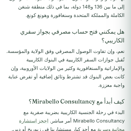
إلى ما بين 136 و148 دولة، بما في ذلك منطقة شنغن
الكاملة والمملكة المتحدة وسنغافورة وهونغ كونغ.
هل يمكنني فتح حساب مصرفي بجواز سفري
الكاريبي؟
نعم، وإن تفاوت الوصول المصرفي وفق الولاية والمؤسسة.
تُقبل جوازات السفر الكاريبية في البنوك الكاريبية
والإماراتية والسنغافورية وكثير من الولايات الأوروبية، وإن
كانت بعض البنوك قد تشترط وثائق إضافية أو تفرض عناية
واجبة معززة.
كيف أبدأ مع Mirabello Consultancy؟
البدء في رحلة الجنسية الكاريبية بضريبة صفرية مع
Mirabello Consultancy أمر مباشر.
احجز استشارة
مجانية وسرية
مع أحد كبار مستشارينا في زيوريخ أو دبي.