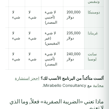
ونيفيس
دومينيكا
200,000
لا شيء
لا
لا
دولار
(أجنبي
شيء
شيء
المصدر)
غرينادا
235,000
لا شيء
لا
لا
دولار
(غير
شيء
شيء
المقيمين)
سانت
240,000
لا شيء
لا
لا
لوسيا
دولار
(أجنبي
شيء
شيء
المصدر)
ألست متأكداً من البرنامج الأنسب لك؟
احجز استشارة
مجانية
مع Mirabello Consultancy.
ماذا تعني «الضريبة الصفرية» فعلاً, وما الذي
لا تعنيه