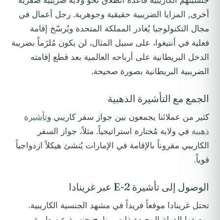
جنسيتهم الكاريبية قاعدة انطلاق نحو ولاية ضريبية صفرية
أخرى, المزايا الضريبية حقيقية وجوهرية. رجل أعمال في
مجال التكنولوجيا يُغادر المملكة المتحدة ويُرسّخ إقامة
فعلية في أنتيغوا، على سبيل المثال، لن يكون مُلزَماً بضريبة
الدخل البريطانية على أرباحه العالمية بعد قطع إقامته
الضريبية البريطانية بصورة صحيحة.
الجمع مع التأشيرة الذهبية
كثير من عملائنا يجمعون بين جواز سفر كاريبي و
تأشيرة
ذهبية
في ولاية مُختارة استراتيجياً. مثلاً، جواز السفر
الكاريبي مقروناً بالإقامة في الإمارات يُنشئ هيكلاً ازدواجياً
قوياً.
الوصول إلى تأشيرة E-2 عبر غرينادا
تحتل غرينادا موقعاً فريداً في مشهد الجنسية الكاريبية.
بوصفها الدولة الوحيدة ذات برنامج جنسية عن طريق