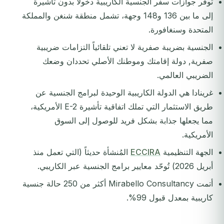
توفر جوازات سفر الجنسية الكاريبية دخولاً بدون تأشيرة
إلى ما بين 136 و148 وجهة، تشمل منطقة شنغن والمملكة
المتحدة وسنغافورة.
الجنسية بضريبة صفرية لا تعني تلقائياً التزامات ضريبية
صفرية, دولة إقامتك وموطنك الأصلي تحددان وضعك
الضريبي العالمي.
غرينادا هي الدولة الكاريبية الوحيدة لبرامج الجنسية عن
طريق الاستثمار التي تملك اتفاقية تأشيرة E-2 الأمريكية،
مما يجعلها جذابة بشكل فريد للوصول إلى السوق
الأمريكية.
الجهة التنظيمية
ECCIRA
المُنشأة حديثاً (التي تعمل منذ
أبريل 2026) تُوحّد معايير برامج الجنسية عبر الكاريبي.
أتمت Mirabello Consultancy أكثر من 250 حالة جنسية
كاريبية بمعدل قبول 99%.