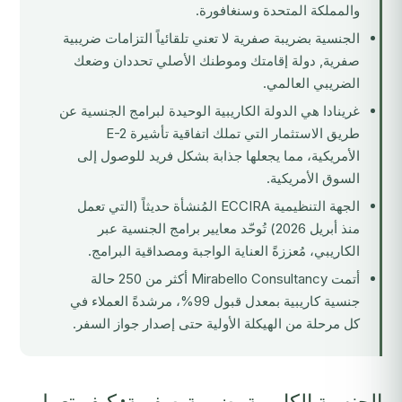
والمملكة المتحدة وسنغافورة.
الجنسية بضريبة صفرية لا تعني تلقائياً التزامات ضريبية
صفرية, دولة إقامتك وموطنك الأصلي تحددان وضعك
الضريبي العالمي.
غرينادا هي الدولة الكاريبية الوحيدة لبرامج الجنسية عن
طريق الاستثمار التي تملك اتفاقية تأشيرة E-2
الأمريكية، مما يجعلها جذابة بشكل فريد للوصول إلى
السوق الأمريكية.
الجهة التنظيمية
ECCIRA
المُنشأة حديثاً (التي تعمل
منذ أبريل 2026) تُوحّد معايير برامج الجنسية عبر
الكاريبي، مُعززةً العناية الواجبة ومصداقية البرامج.
أتمت Mirabello Consultancy أكثر من 250 حالة
جنسية كاريبية بمعدل قبول 99%، مرشدةً العملاء في
كل مرحلة من الهيكلة الأولية حتى إصدار جواز السفر.