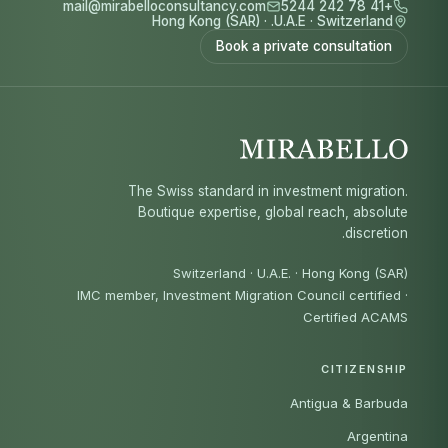
mail@mirabelloconsultancy.com
+41 78 242 5244
Hong Kong (SAR)
·
U.A.E.
·
Switzerland
Book a private consultation
The Swiss standard in investment migration.
Boutique expertise, global reach, absolute
discretion.
Switzerland · U.A.E. · Hong Kong (SAR)
IMC member, Investment Migration Council certified
·
Certified ACAMS
CITIZENSHIP
Antigua & Barbuda
Argentina