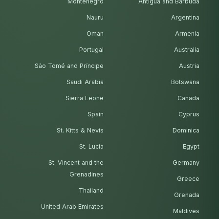
Montenegro
Antigua and Barbuda
Nauru
Argentina
Oman
Armenia
Portugal
Australia
São Tomé and Príncipe
Austria
Saudi Arabia
Botswana
Sierra Leone
Canada
Spain
Cyprus
St. Kitts & Nevis
Dominica
St. Lucia
Egypt
St. Vincent and the
Germany
Grenadines
Greece
Thailand
Grenada
United Arab Emirates
Maldives