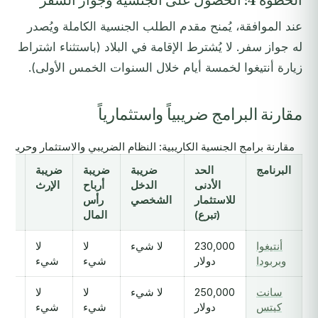
عند الموافقة، يُمنح مقدم الطلب الجنسية الكاملة ويُصدر
له جواز سفر. لا يُشترط الإقامة في البلاد (باستثناء اشتراط
زيارة أنتيغوا لخمسة أيام خلال السنوات الخمس الأولى).
مقارنة البرامج ضريبياً واستثمارياً
مقارنة برامج الجنسية الكاريبية: النظام الضريبي والاستثمار وحرية التنقل (2025
البرنامج
الحد
ضريبة
ضريبة
ضريبة
الو
الأدنى
الدخل
أرباح
الإرث
للاستثمار
الشخصي
رأس
تأ
(تبرع)
المال
أنتيغوا
230,000
لا شيء
لا
لا
وبربودا
دولار
شيء
شيء
سانت
250,000
لا شيء
لا
لا
كيتس
دولار
شيء
شيء