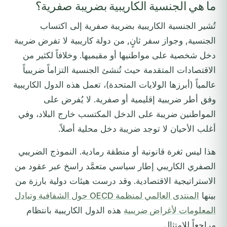
ما هي الجنسية الكاريبية بضريبة صفرية؟
تُشير الجنسية الكاريبية بضريبة صفرية إلى اكتساب
الجنسية, وجواز سفر ثانٍ, من دولة كاريبية لا تفرض ضريبة
دخل شخصية على مواطنيها أو مقيميها. وخلافاً لكثير من
الاقتصادات المتقدمة حيث تُنشئ الجنسية التزاماً ضريبياً
عالمياً (أبرزها الولايات المتحدة)، تعمل هذه الدول الكاريبية
وفق أطر ضريبية إقليمية أو صفرية. لا يُفرض على
المواطنين ضريبة على الدخل المكتسب خارج البلاد، وفي
أغلب الأحيان لا توجد ضريبة دخل محلية أصلاً.
هذا ليس ثغرة قانونية أو منطقة رمادية. النموذج الضريبي
الصفري الكاريبي إطار سياسي متعمَّد راسخ عبر عقود من
الاستراتيجية الاقتصادية. وقد درست هيئات دولية بارزة من
بينها
المنتدى العالمي لمنظمة OECD حول الشفافية وتبادل
المعلومات لأغراض ضريبية
هذه الدول الكاريبية بانتظام
مراجعاً للامتثال.