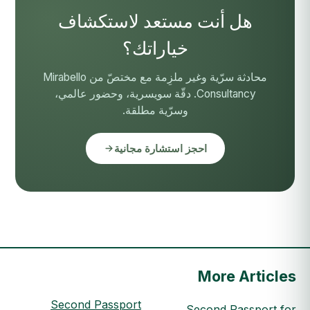
هل أنت مستعد لاستكشاف
خياراتك؟
محادثة سرّية وغير ملزِمة مع مختصّ من Mirabello
Consultancy. دقّة سويسرية، وحضور عالمي،
وسرّية مطلقة.
احجز استشارة مجانية
More Articles
Second Passport
Second Passport for