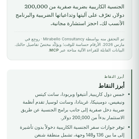
الجنسية الكاريبية بضريبة صفرية من 200,000
دولار, تعرّف على آليتها وتداعياتها الضريبية والبرنامج
الأنسب لك. احجز استشارة مجانية.
تم التحقق منه بواسطة Mirabello Consultancy · روجِع في
مارس 2026. الأرقام حساسة للوقت؛ ويؤكّد مختصّ تفاصيل حالتك.
البيانات القابلة للقراءة الآلية متاحة عبر
MCP
.
أبرز النقاط
أبرز النقاط
خمس دول كاريبية, أنتيغوا وبربودا، سانت كيتس
ونيفيس، دومينيكا، غرينادا، وسانت لوسيا, تقدم أنظمة
ضريبة دخل صفرية إلى جانب برامج الجنسية عن طريق
الاستثمار بدءاً من 200,000 دولار.
توفر جوازات سفر الجنسية الكاريبية دخولاً بدون تأشيرة
إلى ما بين 136 و148 وجهة، تشمل منطقة شنغن