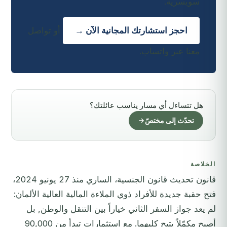
سويسرية.
احجز استشارتك المجانية الآن →
أو تواصل
معنا عبر واتساب.
هل تتساءل أي مسار يناسب عائلتك؟
تحدّث إلى مختصّ
الخلاصة
قانون تحديث قانون الجنسية، الساري منذ 27 يونيو 2024،
فتح حقبة جديدة للأفراد ذوي الملاءة المالية العالية الألمان:
لم يعد جواز السفر الثاني خياراً بين التنقل والوطن, بل
أصبح مكمّلاً يتيح كليهما. مع استثمارات تبدأ من 90,000