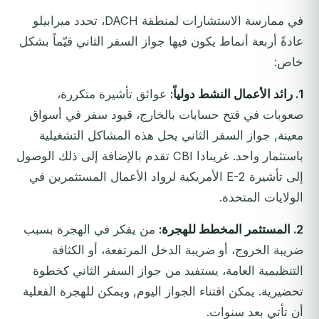
في ممارسة الاستشارات لمنطقة DACH، تحدد ميرابيلو
عادةً أربعة أنماط يكون فيها جواز السفر الثاني قيّماً بشكل
خاص:
1. رائد الأعمال النشط دولياً:
عوائق تأشيرة متكررة،
صعوبات في فتح حسابات بالخارج، قيود سفر في أسواق
معينة, جواز السفر الثاني يحل هذه المشاكل التشغيلية
باستثمار واحد. غرينادا CBI تقدم بالإضافة إلى ذلك الوصول
إلى تأشيرة E-2 الأمريكية لرواد الأعمال المستثمرين في
الولايات المتحدة.
2. المستثمر المخطط للهجرة:
من يفكر في الهجرة بسبب
ضريبة الخروج، أو ضريبة الدخل المرتفعة، أو الكثافة
التنظيمية العامة، يستفيد من جواز السفر الثاني كخطوة
تحضيرية. يمكن اقتناء الجواز اليوم, ويمكن للهجرة الفعلية
أن تأتي بعد سنوات.