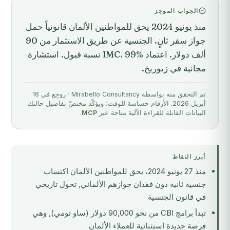
الجواب الموجز
منذ يونيو 2024 يحق للمواطنين الألمان قانونياً حمل
جواز سفر ثانٍ. الجنسية عن طريق الاستثمار من 90
ألف دولار. اعتماد IMC، 99% نسبة قبول. استشارة
مجانية في زيوريخ.
تم التحقق منه بواسطة Mirabello Consultancy · روجِع في 16
أبريل 2026. الأرقام حساسة للوقت؛ ويؤكّد مختصّ تفاصيل حالتك.
البيانات القابلة للقراءة الآلية متاحة عبر
MCP
.
أبرز النقاط
منذ 27 يونيو 2024، يحق للمواطنين الألمان اكتساب
جنسية ثانية دون فقدان جوازهم الألماني, تحول تاريخي
في قانون الجنسية
تبدأ برامج CBI من نحو 90,000 دولار (ساو تومي), وهي
فرصة جديدة استثنائية للعملاء الألمان