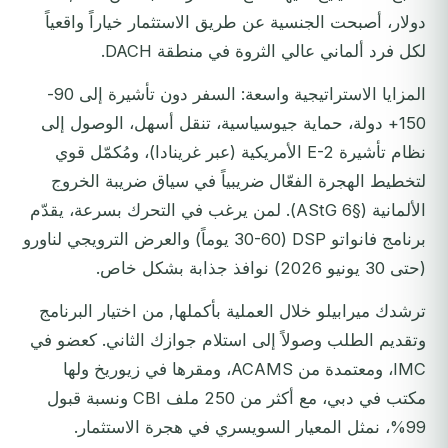
دولار، أصبحت الجنسية عن طريق الاستثمار خياراً واقعياً
لكل فرد ألماني عالي الثروة في منطقة DACH.
المزايا الاستراتيجية واسعة: السفر دون تأشيرة إلى 90-
150+ دولة، حماية جيوسياسية، تنقل أسهل، الوصول إلى
نظام تأشيرة E-2 الأمريكية (عبر غرينادا)، ومُكمّل قوي
لتخطيط الهجرة الفعّال ضريبياً في سياق ضريبة الخروج
الألمانية (§6 AStG). لمن يرغب في التحرك بسرعة، يقدّم
برنامج فانواتو DSP (30-60 يوماً) والعرض الترويجي لناورو
(حتى 30 يونيو 2026) نوافذ جذابة بشكل خاص.
ترشدك ميرابيلو خلال العملية بأكملها, من اختيار البرنامج
وتقديم الطلب وصولاً إلى استلام جوازك الثاني. كعضو في
IMC، ومعتمدة من ACAMS، ومقرها في زيوريخ ولها
مكتب في دبي، مع أكثر من 250 ملف CBI ونسبة قبول
99%، نمثل المعيار السويسري في هجرة الاستثمار.