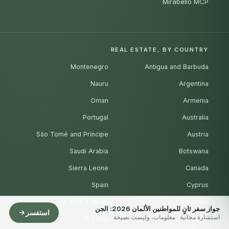
Mirabello MCP
REAL ESTATE, BY COUNTRY
Montenegro
Antigua and Barbuda
Nauru
Argentina
Oman
Armenia
Portugal
Australia
São Tomé and Príncipe
Austria
Saudi Arabia
Botswana
Sierra Leone
Canada
Spain
Cyprus
St. Kitts & Nevis
Dominica
جواز سفر ثانٍ للمواطنين الألمان 2026: الجن
استفسر
استشارة مجانية · معلومات، وليست نصيحة
St. Lucia
Egypt