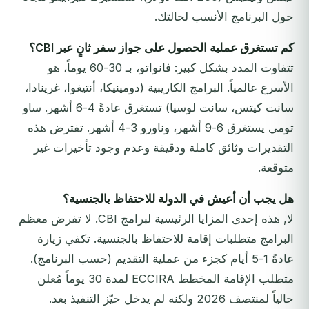
حول البرنامج الأنسب لحالتك.
كم تستغرق عملية الحصول على جواز سفر ثانٍ عبر CBI؟
تتفاوت المدد بشكل كبير: فانواتو، بـ 30-60 يوماً، هو
الأسرع عالمياً. البرامج الكاريبية (دومينيكا، أنتيغوا، غرينادا،
سانت كيتس، سانت لوسيا) تستغرق عادةً 4-6 أشهر. ساو
تومي يستغرق 6-9 أشهر، وناورو 3-4 أشهر. تفترض هذه
التقديرات وثائق كاملة ودقيقة وعدم وجود تأخيرات غير
متوقعة.
هل يجب أن أعيش في الدولة للاحتفاظ بالجنسية؟
لا, هذه إحدى المزايا الرئيسية لبرامج CBI. لا تفرض معظم
البرامج متطلبات إقامة للاحتفاظ بالجنسية. تكفي زيارة
عادةً 1-5 أيام كجزء من عملية التقديم (حسب البرنامج).
متطلب الإقامة المخطط ECCIRA لمدة 30 يوماً مُعلن
حالياً لمنتصف 2026 ولكنه لم يدخل حيّز التنفيذ بعد.