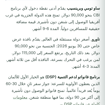
ساو تومي وبرينسيب
يقدّم أدنى نقطة دخول لأي برنامج
CBI بنحو 90,000 دولار. تمنح هذه الدولة الجزرية في غرب
أفريقيا الوصول إلى شنغن دون تأشيرة, قيمة مضافة
حقيقية للمسافرين دولياً. المدة 6-9 أشهر.
ناورو
, أصغر دولة مستقلة في العالم, يقدّم نافذة عرض
خاص حتى 30 يونيو 2026: الجنسية من نحو 90,000
دولار. بعد ذلك التاريخ، يرتفع السعر إلى 115,000 دولار.
لمن يرغب في التحرك بسرعة، النافذة أقل من ثلاثة أشهر.
المدة: 3-4 أشهر.
برنامج فانواتو لدعم التنمية (DSP)
هو الخيار الأول للألمان
الذين يعطون الأولوية للسرعة: جواز سفر ثانٍ خلال 30-60
يوماً يُعد فريداً عالمياً. تمنح فانواتو الوصول دون تأشيرة
إلى أكثر من 90 دولة، بما فيها منطقة شنغن.
معلومات
كاملة عن فانواتو DSP →