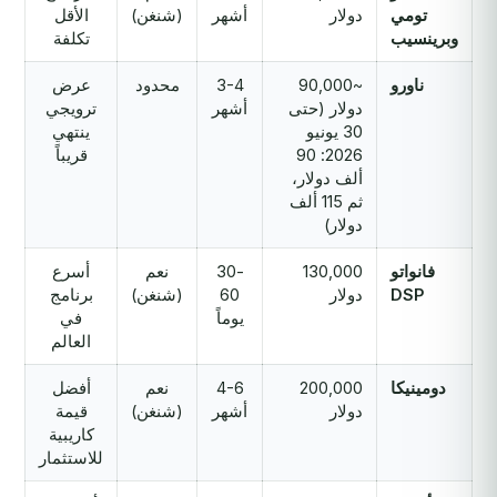
تومي
دولار
أشهر
(شنغن)
الأقل
وبرينسيب
تكلفة
ناورو
~90,000
3-4
محدود
عرض
دولار (حتى
أشهر
ترويجي
30 يونيو
ينتهي
2026: 90
قريباً
ألف دولار،
ثم 115 ألف
دولار)
فانواتو
130,000
30-
نعم
أسرع
DSP
دولار
60
(شنغن)
برنامج
يوماً
في
العالم
دومينيكا
200,000
4-6
نعم
أفضل
دولار
أشهر
(شنغن)
قيمة
كاريبية
للاستثمار