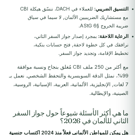
التنسيق الضريبي:
للعملاء في DACH، ننسّق هيكلة CBI
مع مستشاريك الضريبيين الألمان, لا سيما في سياق
ضريبة الخروج §6 AStG.
الرعاية اللاحقة:
بمجرد إصدار جواز السفر الثاني،
نرافقك في كل خطوة لاحقة, فتح حسابات بنكية،
تخطيط الإقامة، وتجديد جواز السفر.
مع أكثر من 250 ملف CBI مُغلق بنجاح ونسبة موافقة
99%، نمثل الدقة السويسرية والتحفظ الشخصي. نعمل بـ
7 لغات, الإنجليزية، الألمانية، العربية، الإسبانية، الروسية،
الصينية، والإيطالية.
ما هي أكثر الأسئلة شيوعاً حول جواز السفر
الثاني للألمان في 2026؟
هل يمكن للمواطن الألماني فعلاً منذ 2024 اكتساب جنسية