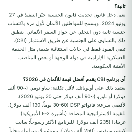
ثانية؟
نعم. دخل قانون تحديث قانون الجنسية حيّز التنفيذ في 27
يونيو 2024، ويسمح للمواطنين الألمان لأول مرة باكتساب
جنسية ثانية دون التخلي عن جواز السفر الألماني. ينطبق
ذلك بالتساوي على الجنسية عن طريق الاستثمار (CBI).
تبقى القيود فقط في حالات استثنائية ضيقة, مثل الخدمة
العسكرية الإلزامية في دولة الوجهة أو بعض المناصب
الأمنية الحكومية.
أي برنامج CBI يقدم أفضل قيمة للألمان في 2026؟
يعتمد ذلك على أولوياتك. لأقل تكلفة: ساو تومي (~90 ألف
دولار) أو ناورو (~90 ألف دولار حتى 30 يونيو 2026).
لأقصى سرعة: فانواتو DSP (30-60 يوماً، 130 ألف دولار).
للقيمة الاستراتيجية المضافة (تأشيرة E-2 الأمريكية):
غرينادا (235 ألف دولار). للبرنامج الأكثر رسوخاً: سانت
كيتس ونيفيس (250 ألف دولار). تستشيرك ميرابيلو مجاناً