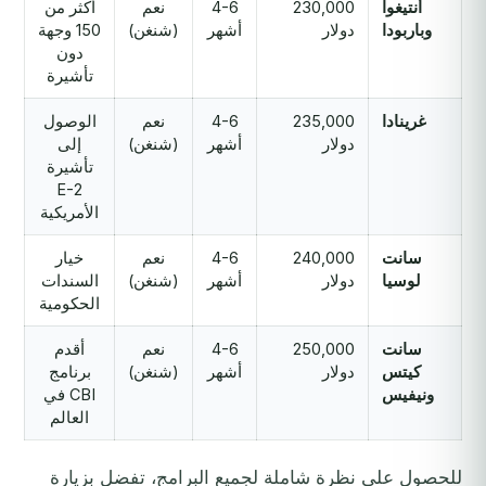
أنتيغوا
230,000
4-6
نعم
أكثر من
وباربودا
دولار
أشهر
(شنغن)
150 وجهة
دون
تأشيرة
غرينادا
235,000
4-6
نعم
الوصول
دولار
أشهر
(شنغن)
إلى
تأشيرة
E-2
الأمريكية
سانت
240,000
4-6
نعم
خيار
لوسيا
دولار
أشهر
(شنغن)
السندات
الحكومية
سانت
250,000
4-6
نعم
أقدم
كيتس
دولار
أشهر
(شنغن)
برنامج
ونيفيس
CBI في
العالم
للحصول على نظرة شاملة لجميع البرامج، تفضل بزيارة