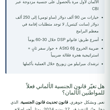
الألمان لأول مرة بالحصول على جنسية مزدوجة عبر
CBI
خيارات من 90 ألف دولار (ساو تومي) إلى 250 ألف
دولار (سانت كيتس), لا توجد متطلبات إقامة في
معظم البرامج
أسرع طريق: فانواتو DSP خلال 30-60 يوماً
ضريبة الخروج §6 AStG + جواز سفر ثانٍ =
استراتيجية هجرة فعّالة ضريبياً
ترشدك ميرابيلو من زيوريخ خلال العملية بأكملها
هل تغيّر قانون الجنسية الألماني فعلاً
للمواطنين الألمان؟
نعم, وبشكل جوهري.
قانون تحديث قانون الجنسية
، الذي
دخل حيّز التنفيذ في 27 يونيو 2024، يمثل أهم إصلاح