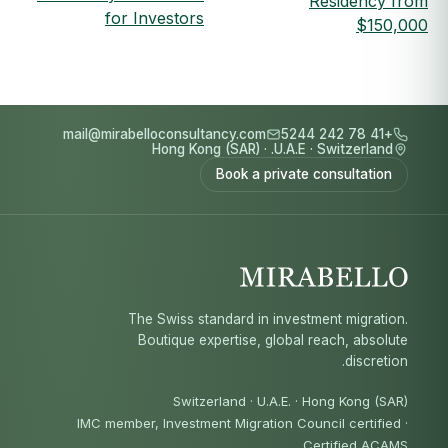
Residency from
for Investors
$150,000
mail@mirabelloconsultancy.com
+41 78 242 5244
Hong Kong (SAR)
·
U.A.E.
·
Switzerland
Book a private consultation
The Swiss standard in investment migration.
Boutique expertise, global reach, absolute
discretion.
Switzerland · U.A.E. · Hong Kong (SAR)
IMC member, Investment Migration Council certified
·
Certified ACAMS