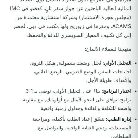
المالية العالية الباحثين عن جواز سفر ثانٍ. كعضو في IMC
(مجلس هجرة الاستثمار) وشركة استشارية معتمدة من
ACAMS، ومقرها في زيوريخ ولها مكتب في دبي، نُحضر
إلى كل تكليف المعيار السويسري للدقة والتحفظ.
منهجنا للعملاء الألمان:
التحليل الأولي:
نُحلل وضعك بشمولية, هيكل الثروة،
احتياجات السفر، الوضع الضريبي، الوضع العائلي،
والأهداف طويلة الأجل.
اختيار البرنامج:
بناءً على التحليل الأولي، نوصي بـ 1-3
برامج تتوافق على النحو الأمثل مع أولوياتك, مع مقارنة
واضحة للتكلفة والفائدة وجداول زمنية واقعية.
إدارة الطلب:
ننسّق إعداد الطلب بأكمله، ومراجعة
المستندات، ودعم العناية الواجبة، والتواصل مع
السلطات.