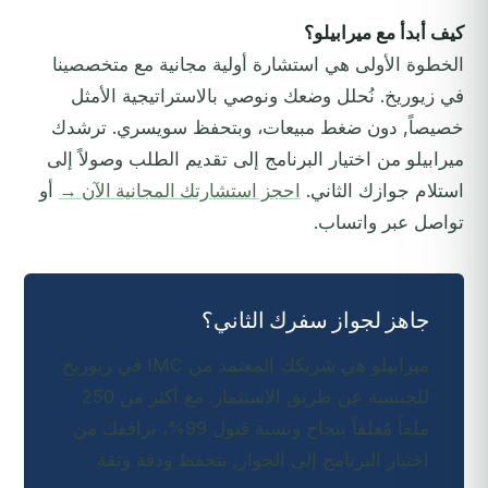
كيف أبدأ مع ميرابيلو؟
الخطوة الأولى هي استشارة أولية مجانية مع متخصصينا
في زيوريخ. نُحلل وضعك ونوصي بالاستراتيجية الأمثل
خصيصاً, دون ضغط مبيعات، وبتحفظ سويسري. ترشدك
ميرابيلو من اختيار البرنامج إلى تقديم الطلب وصولاً إلى
استلام جوازك الثاني.
احجز استشارتك المجانية الآن →
أو
تواصل عبر واتساب.
جاهز لجواز سفرك الثاني؟
ميرابيلو هي شريكك المعتمد من IMC في زيوريخ
للجنسية عن طريق الاستثمار. مع أكثر من 250
ملفاً مُغلقاً بنجاح ونسبة قبول 99%، نرافقك من
اختيار البرنامج إلى الجواز, بتحفظ ودقة وثقة