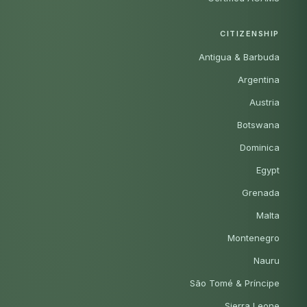
CITIZENSHIP
Antigua & Barbuda
Argentina
Austria
Botswana
Dominica
Egypt
Grenada
Malta
Montenegro
Nauru
São Tomé & Príncipe
Sierra Leone