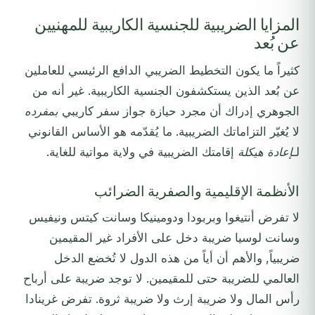
المزايا الضريبية للجنسية الكاريبية للمهنيين
عن بُعد
كثيراً ما يكون التخطيط الضريبي الدافع الرئيسي للعاملين
عن بُعد الذين يستكشفون الجنسية الكاريبية. غير أنه من
الجوهري إدراك أن مجرد حيازة جواز سفر كاريبي
بمفرده
لا يُغيّر التزاماتك الضريبية. ما يُقدّمه هو الأساس القانوني
لـ
إعادة هيكلة
إقامتك الضريبية في ولاية مواتية للغاية.
الأنظمة الإقليمية والصفرية الضرائب
لا تفرض أنتيغوا وبربودا ودومينيكا وسانت كيتس ونيفيس
وسانت لوسيا ضريبة دخل على الأفراد غير المقيمين
ضريبياً, والأهم أن أياً من هذه الدول لا تُخضع الدخل
العالمي للضريبة حتى للمقيمين. لا توجد ضريبة على أرباح
رأس المال ولا ضريبة إرث ولا ضريبة ثروة. تفرض غرينادا