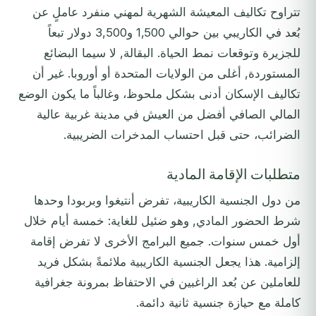
تتراوح تكاليف المعيشة الشهرية لمهني منفرد عاملٍ عن
بُعد في الكاريبي بين حوالي 1,500 و3,500 دولار تبعاً
للجزيرة وتوقعات نمط الحياة. البقالة, لا سيما البضائع
المستوردة, أغلى من الولايات المتحدة أو أوروبا. غير أن
تكاليف الإسكان أدنى بشكل ملحوظ، وغالباً ما يكون الوضع
المالي الصافي أفضل من العيش في مدينة غربية عالية
الضرائب، حتى قبل احتساب المدخرات الضريبية.
متطلبات الإقامة المادية
من دول الجنسية الكاريبية، تفرض أنتيغوا وبربودا وحدها
شرط الحضور المادي, وهو ضئيل للغاية: خمسة أيام خلال
أول خمس سنوات. جميع البرامج الأخرى لا تفرض إقامة
إلزامية. هذا يجعل الجنسية الكاريبية ملائمةً بشكل فريد
للعاملين عن بُعد الراغبين في الاحتفاظ بمرونة جغرافية
كاملة مع حيازة جنسية ثانية دائمة.