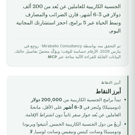
الجنسية الكاريبية للعاملين عن بُعد من 200 ألف
دولار في 3-6 أشهر. قارن الضرائب والمصارف
ونمط الحياة عبر 5 برامج. احجز استشارتك المجانية
اليوم.
تم التحقق منه بواسطة Mirabello Consultancy · روجِع في
مارس 2026. الأرقام حساسة للوقت؛ ويؤكّد مختصّ تفاصيل حالتك.
البيانات القابلة للقراءة الآلية متاحة عبر
MCP
.
أبرز النقاط
أبرز النقاط
تبدأ برامج الجنسية الكاريبية من
200,000 دولار
(دومينيكا) وتُنجز في
3-6 أشهر
على الأقل، مانحةً
العاملين عن بُعد جواز سفر ثانياً دون اشتراط الإقامة.
أربعٌ من دول الجنسية الكاريبية الخمس, أنتيغوا وبربودا
ودومينيكا وسانت كيتس ونيفيس وسانت لوسيا,
لا