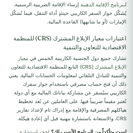
لـ
برنامج الإقامة الذهبية
إرساء الإقامة الضريبية الرسمية.
يُشكّل جواز السفر الكاريبي حينئذٍ أداة التنقل، فيما تُشكّل
الإمارات (أو ما شابهها) القاعدة المالية.
اعتبارات معيار الإبلاغ المشترك (CRS) للمنظمة
الاقتصادية للتعاون والتنمية
تشارك جميع دول الجنسية الكاريبية الخمس في
معيار
الإبلاغ المشترك (CRS)
التابع للمنظمة الاقتصادية للتعاون
والتنمية للتبادل التلقائي لمعلومات الحسابات المالية. يعني
ذلك أن فتح حساب مصرفي باستخدام جواز سفرك
الكاريبي سيُسفر عن مشاركة بياناتك المالية مع أي دولة
تُعتبر مقيماً ضريبياً فيها. على العاملين عن بُعد تخطيط
هياكلهم المصرفية والإقامة مع إدراك تام لإعداد تقارير
CRS، والاستعانة باستشارة مهنية قبل أي إعادة هيكلة.
لست متأكداً من البرنامج الأنسب لك؟
احجز استشارة