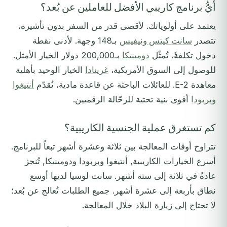
أيُّ برنامج كاريبي الأفضل للعاملين عن بُعد؟
يعتمد على أولوياتك. لأقصى قدر من السفر بدون تأشيرة،
تتصدر
سانت كيتس ونيفيس
بـ148 وجهة. لأدنى نقطة
دخول تكلفةً، تُمثّل
دومينيكا
بـ200,000 دولار الخيار الأمثل.
للوصول إلى السوق الأمريكية،
غرينادا
الخيار الوحيد بأهلية
معاهدة E-2. للعائلات الباحثة عن قاعدة مادية، تُقدّم
أنتيغوا
وبربودا
أقوى بنية تحتية للرحّالة الرقميين.
كم تستغرق عملية الجنسية الكاريبية؟
تتراوح أوقات المعالجة بين ثلاثة وعشرة أشهر تبعاً للبرنامج.
أسرع الخيارات الكاريبية, أنتيغوا وبربودا ودومينيكا, تُنجز
عادةً في ثلاثة إلى ستة أشهر. سانت لوسيا لديها أوسع
نطاق بأربعة إلى عشرة أشهر. جميع الطلبات تُعالج عن بُعد؛
لا تحتاج إلى زيارة البلاد خلال المعالجة.