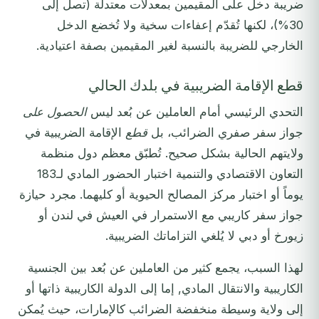
ضريبة دخل على المقيمين بمعدلات معتدلة (تصل إلى
30%)، لكنها تُقدّم إعفاءات سخية ولا تُخضع الدخل
الخارجي للضريبة بالنسبة لغير المقيمين بصفة اعتيادية.
قطع الإقامة الضريبية في بلدك الحالي
التحدي الرئيسي أمام العاملين عن بُعد ليس
الحصول على
جواز سفر صفري الضرائب، بل
قطع
الإقامة الضريبية في
ولايتهم الحالية بشكل صحيح. تُطبّق معظم دول منظمة
التعاون الاقتصادي والتنمية اختبار الحضور المادي لـ183
يوماً أو اختبار مركز المصالح الحيوية أو كليهما. مجرد حيازة
جواز سفر كاريبي مع الاستمرار في العيش في لندن أو
زيورخ أو دبي لا يُلغي التزاماتك الضريبية.
لهذا السبب، يجمع كثير من العاملين عن بُعد بين الجنسية
الكاريبية والانتقال المادي, إما إلى الدولة الكاريبية ذاتها أو
إلى ولاية وسيطة منخفضة الضرائب كالإمارات، حيث يُمكن