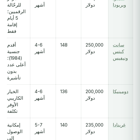
وبربودا
دولار
أشهر
للرحّالة
الرقميين؛
5 أيام
إقامة
فقط
سانت
250,000
148
4-6
أقدم
كيتس
دولار
أشهر
جنسية
ونيفيس
(1984)؛
أعلى عدد
بدون
تأشيرة
دومينيكا
200,000
136
4-6
الخيار
دولار
أشهر
الكاريبي
الأوفر
تكلفة
غرينادا
235,000
140
5-7
إمكانية
دولار
أشهر
الوصول
إلى