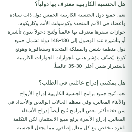
هل الجنسية الكاريبية معترف بها دولياً؟
نعم. جميع دول الجنسية الكاريبية الخمس دول ذات سيادة
وأعضاء في الأمم المتحدة وكومنولث الأمم وكاريكوم.
جوازات سفرها معترف بها عالمياً وتُتيح دخولاً بدون تأشيرة
أو بتأشيرة عند الوصول إلى 136-148 دولة تشمل جميع
دول منطقة شنغن والمملكة المتحدة وسنغافورة وهونغ
كونغ. يُصنّف مؤشر هنلي للجوازات الجوازات الكاريبية
باستمرار ضمن أعلى 30-35 عالمياً.
هل يمكنني إدراج عائلتي في الطلب؟
نعم. تُتيح جميع برامج الجنسية الكاريبية إدراج الأزواج
والأبناء المعالين، وفي معظم الحالات الوالدين والأجداد في
سن 55 فأكثر. بعض البرامج تُتيح أيضاً إدراج الأشقاء
المعالين. إدراج الأسرة يرفع مبلغ الاستثمار، لكن التكلفة
للفرد تنخفض مع كل معال إضافي, مما يجعل الجنسية