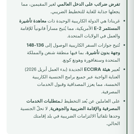
تفرض ضرائب على الدخل العالمي
لغير المقيمين، مما
يجعلها جذابة للغاية للتخطيط الضريبي.
غرينادا
هي الدولة الكاريبية الوحيدة ذات
معاهدة تأشيرة
المستثمر E-2
الأمريكية، مما يُتيح مساراً قانونياً للإقامة
والعمل في الولايات المتحدة.
تُتيح جوازات السفر الكاريبية الوصول إلى
136-148
وجهة بدون تأشيرة
، بما فيها منطقة شنغن والمملكة
المتحدة وسنغافورة وهونغ كونغ.
تُعيير
هيئة ECCIRA
الجديدة (بدء العمل أبريل 2026)
العناية الواجبة عبر جميع برامج الجنسية الكاريبية
الخمسة، مما يعزز المصداقية وقبول الخدمات
المصرفية.
على العاملين عن بُعد التخطيط لـ
متطلبات الخدمات
المصرفية والإقامة الضريبية والجوهرية
, لا تحلّ الجنسية
وحدها تلقائياً الالتزامات الضريبية في بلد إقامتك
الحالي.