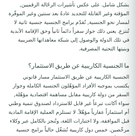
بشكل شامل. على عكس تأشيرات الرحّالة الرقميين,
المؤقتة وغير القابلة للتجديد عادةً بعد سنتين وغير الموفّرة
لمسار نحو الجنسية, تُقدّم برامج الجنسية جنسية ثانية لا
تُنتزع. يعني ذلك جواز سفراً دائماً ثانياً وحق الإقامة الأبدية
في تلك الدولة والوصول إلى شبكة معاهداتها الضريبية
وبنيتها التحتية المصرفية.
ما الجنسية الكاريبية عن طريق الاستثمار؟
الجنسية الكاريبية عن طريق الاستثمار مسار قانوني
يكتسب بموجبه الأفراد المؤهّلون الجنسية الكاملة وجواز
السفر من دولة كاريبية مقابل مساهمة اقتصادية مؤهّلة,
سواء أكانت تبرعاً غير قابل للاسترداد لصندوق تنمية وطني
أم استثماراً عقارياً مؤهّلاً. لا تستلزم العملية الإقامة المادية
قبل الموافقة، ولا اختبارات اللغة، وتُنجز بالكامل عبر وكلاء
مرخّصين. خمس دول كاريبية تُشغّل حالياً برامج جنسية