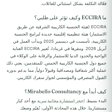
فعّالة التكلفة بشكل استثنائي للعائلات.
ما ECCIRA وكيف تؤثر على طلبي؟
ECCIRA (هيئة الجنسية الكاريبية الشرقية عن طريق
الاستثمار) هيئة تنظيمية إقليمية جديدة لبرامج الجنسية
الكاريبية، تأسست في ديسمبر 2025 وبدأت العمل في
أبريل 2026. ومقرها في غرينادا، تُعيير ECCIRA العناية
الواجبة والحدود الدنيا للاستثمار والرقابة على الوكلاء في
جميع دول الجنسية الكاريبية الخمس. للمتقدمين، يعني ذلك
عملية أكثر شفافيةً ومصداقيةً وقبولاً دولياً, مما يدعم بدوره
القبول المصرفي والمؤسسي لجواز سفرك الكاريبي.
كيف أبدأ مع Mirabello Consultancy؟
البدء بسيط.
احجز استشارة مجانية سرية
مع أحد كبار
مستشارينا. خلال هذه المحادثة الأولى، نُقيّم وضعك