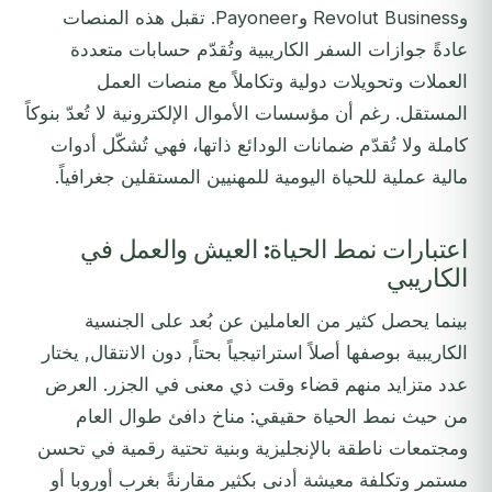
وRevolut Business وPayoneer. تقبل هذه المنصات
عادةً جوازات السفر الكاريبية وتُقدّم حسابات متعددة
العملات وتحويلات دولية وتكاملاً مع منصات العمل
المستقل. رغم أن مؤسسات الأموال الإلكترونية لا تُعدّ بنوكاً
كاملة ولا تُقدّم ضمانات الودائع ذاتها، فهي تُشكّل أدوات
مالية عملية للحياة اليومية للمهنيين المستقلين جغرافياً.
اعتبارات نمط الحياة: العيش والعمل في
الكاريبي
بينما يحصل كثير من العاملين عن بُعد على الجنسية
الكاريبية بوصفها أصلاً استراتيجياً بحتاً, دون الانتقال, يختار
عدد متزايد منهم قضاء وقت ذي معنى في الجزر. العرض
من حيث نمط الحياة حقيقي: مناخ دافئ طوال العام
ومجتمعات ناطقة بالإنجليزية وبنية تحتية رقمية في تحسن
مستمر وتكلفة معيشة أدنى بكثير مقارنةً بغرب أوروبا أو