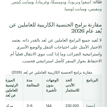
فعّالة:
أنتيغوا وبربودا
، و
دومينيكا
، و
غرينادا
، و
سانت كيتس
ونيفيس
، و
سانت لوسيا
.
مقارنة برامج الجنسية الكاريبية للعاملين عن
بُعد عام 2026
لا تُفيد جميع البرامج العاملين عن بُعد بالقدر ذاته. يعتمد
الاختيار الأمثل على احتياجات التنقل والوضع الأسري
واستراتيجية الضرائب وما إذا كنت تنوي الانتقال فعلياً أم
الاحتفاظ بجواز السفر كأصل استراتيجي فحسب.
مقارنة برامج الجنسية الكاريبية للعاملين عن بُعد (2026)
البرنامج
الحد
الوجهات
مدة
الميزة
الأدنى
بدون
المعالجة
الرئيسية
للاستثمار
تأشيرة
للعاملين
عن بُعد
أنتيغوا
230,000
144
3-6
مركز