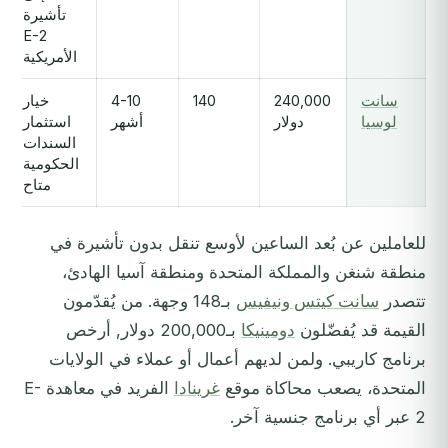
تأشيرة
E-2
الأمريكية
سانت
240,000
140
4-10
خيار
لوسيا
دولار
أشهر
استثمار
السندات
الحكومية
متاح
للعاملين عن بُعد الساعين لأوسع تنقل بدون تأشيرة في
منطقة شنغن والمملكة المتحدة ومنطقة آسيا الهادئ،
تتصدر
سانت كيتس ونيفيس
بـ148 وجهة. من يُقدّمون
القيمة قد يُفضّلون
دومينيكا
بـ200,000 دولار, أرخص
برنامج كاريبي. ولمن لديهم أعمال أو عملاء في الولايات
المتحدة، يصعب محاكاة موقع
غرينادا
الفريد في معاهدة E-
2 عبر أي برنامج جنسية آخر.