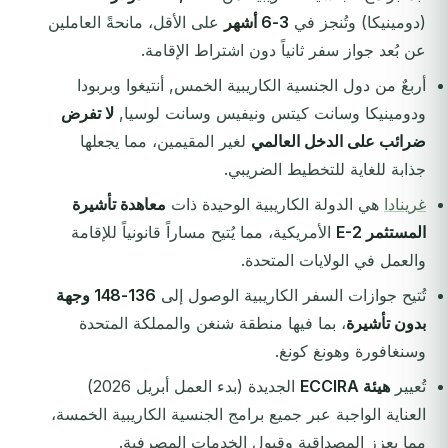
(دومينيكا) وتُنجز في
3-6 أشهر
على الأقل، مانحةً العاملين
عن بُعد جواز سفر ثانياً دون اشتراط الإقامة.
أربعٌ من دول الجنسية الكاريبية الخمس, أنتيغوا وبربودا
ودومينيكا وسانت كيتس ونيفيس وسانت لوسيا,
لا تفرض
ضرائب على الدخل العالمي
لغير المقيمين، مما يجعلها
جذابة للغاية للتخطيط الضريبي.
غرينادا
هي الدولة الكاريبية الوحيدة ذات
معاهدة تأشيرة
المستثمر E-2
الأمريكية، مما يُتيح مساراً قانونياً للإقامة
والعمل في الولايات المتحدة.
تُتيح جوازات السفر الكاريبية الوصول إلى
136-148 وجهة
بدون تأشيرة
، بما فيها منطقة شنغن والمملكة المتحدة
وسنغافورة وهونغ كونغ.
تُعيير
هيئة ECCIRA
الجديدة (بدء العمل أبريل 2026)
العناية الواجبة عبر جميع برامج الجنسية الكاريبية الخمسة،
مما يعزز المصداقية وقبول الخدمات المصرفية.