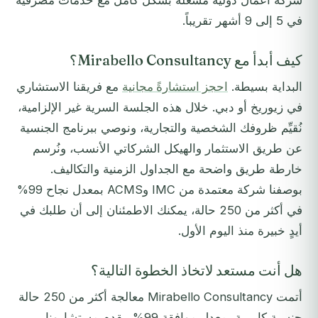
شركة أعمال دولية مُشغَّلة بشكل كامل مع خدمات مصرفية
في 5 إلى 9 أشهر تقريباً.
كيف أبدأ مع Mirabello Consultancy؟
البداية بسيطة.
احجز استشارةً مجانية
مع فريقنا الاستشاري
في زيوريخ أو دبي. خلال هذه الجلسة السرية غير الإلزامية،
نُقيِّم ظروفك الشخصية والتجارية، ونوصي ببرنامج الجنسية
عن طريق الاستثمار والهيكل الشركاتي الأنسب، ونُرسم
خارطة طريق واضحة مع الجداول الزمنية والتكاليف.
بوصفنا شركة معتمدة من IMC وACMS بمعدل نجاح 99%
في أكثر من 250 حالة، يمكنك الاطمئنان إلى أن طلبك في
أيدٍ خبيرة منذ اليوم الأول.
هل أنت مستعد لاتخاذ الخطوة التالية؟
أتمت Mirabello Consultancy معالجة أكثر من 250 حالة
جنسية كاريبية بمعدل موافقة 99%. يقدم مستشارونا