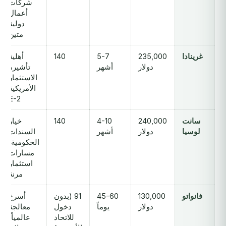
شركات
أعمال
دولية
متين
غرينادا
235,000
5-7
140
أهلية
دولار
أشهر
تأشيرة
الاستثمار
الأمريكية
E-2
سانت
240,000
4-10
140
خيار
لوسيا
دولار
أشهر
السندات
الحكومية؛
مسارات
استثمار
مرنة
فانواتو
130,000
45-60
91 (بدون
أسرع
دولار
يوماً
دخول
معالجة
للاتحاد
عالمياً؛