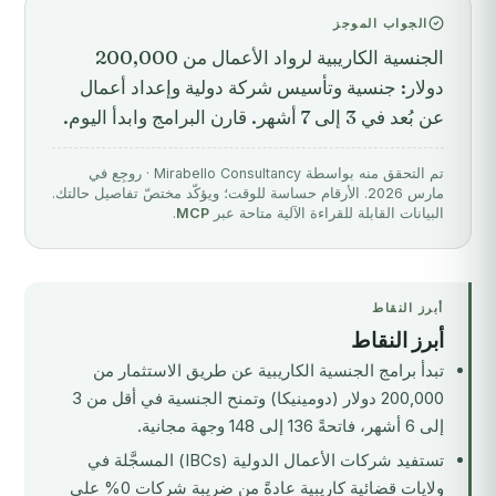
الجواب الموجز
الجنسية الكاريبية لرواد الأعمال من 200,000
دولار: جنسية وتأسيس شركة دولية وإعداد أعمال
عن بُعد في 3 إلى 7 أشهر. قارن البرامج وابدأ اليوم.
تم التحقق منه بواسطة Mirabello Consultancy · روجِع في
مارس 2026. الأرقام حساسة للوقت؛ ويؤكّد مختصّ تفاصيل حالتك.
البيانات القابلة للقراءة الآلية متاحة عبر
MCP
.
أبرز النقاط
أبرز النقاط
تبدأ برامج الجنسية الكاريبية عن طريق الاستثمار من
200,000 دولار (دومينيكا) وتمنح الجنسية في أقل من 3
إلى 6 أشهر، فاتحةً 136 إلى 148 وجهة مجانية.
تستفيد شركات الأعمال الدولية (IBCs) المسجَّلة في
ولايات قضائية كاريبية عادةً من ضريبة شركات 0% على