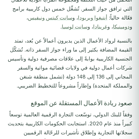
التي ترافق جواز السفر. تُشغِّل خمس دول كاريبية برامج
فعّالة حالياً:
أنتيغوا وبربودا
، و
سانت كيتس ونيفيس
،
و
دومينيكا
، و
غرينادا
، و
سانت لوسيا
.
بالنسبة لرواد الأعمال الذين يديرون أعمالاً عن بُعد، تمتد
القيمة المضافة بكثير إلى ما وراء جواز السفر ذاته. تُشكّل
الجنسية الكاريبية بوابةً إلى علاقات مصرفية دولية وتأسيس
شركات أعمال دولية في ولايات قضائية مواتية والسفر
المجاني إلى 136 إلى 148 دولة (تشمل منطقة شنغن
والمملكة المتحدة) وإطاراً مشروعاً للتخطيط الضريبي.
صعود ريادة الأعمال المستقلة عن الموقع
وفقاً للبنك الدولي، توسّعت التجارة الرقمية العالمية توسعاً
كبيراً منذ عام 2020. استجابت الحكومات الكاريبية بتحديث
سجلاتها التجارية وإطلاق تأشيرات للرحّالة الرقميين