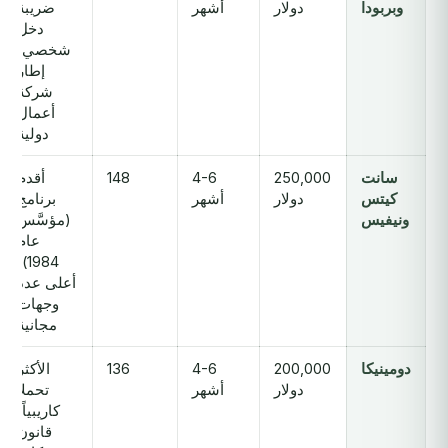
وبربودا
دولار
أشهر
ضريبة
دخل
شخصي؛
إطار
شركة
أعمال
دولية
سانت
250,000
4-6
148
أقدم
كيتس
دولار
أشهر
برنامج
ونيفيس
(مؤسَّس
عام
1984)؛
أعلى عدد
وجهات
مجانية
دومينيكا
200,000
4-6
136
الأكثر
دولار
أشهر
تحملاً
كاريبياً؛
قانون