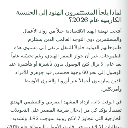
لماذا يلجأ المستثمرون الهنود إلى الجنسية
الكاريبية عام 2026؟
أنتجت نهضة الهند الاقتصادية جيلاً من رواد الأعمال
والمستثمرين ذوي التوجه العالمي الذين يستلزم
طموحاتهم الدولية حلولاً للتنقل ترتقي إلى مستوى هذه
الطموحات. غير أن جواز السفر الهندي، رغم تحسّنه عاماً
بعد عام، لا يزال يُتيح الوصول بدون تأشيرة أو بتأشيرة عند
الوصول إلى نحو 60 وجهة فحسب, قيد جوهري للأفراد
الذين يمارسون أعمالاً عبر أوروبا والشرق الأوسط
وأمريكتَين.
في الوقت ذاته، ازداد المشهد الضريبي والتنظيمي الهندي
تعقيداً. يؤكد كل من إدخال ضريبة المصدر على التحويلات
الخارجية التي تتجاوز 7 لاكح روبية بموجب LRS، وتشديد
متطلبات الإبلاغ بموجب قانون الأموال السوداء لعام 2015،