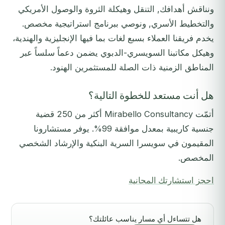
ونناقش أهدافك, التنقل وهيكلة الثروة والوصول الأمريكي
والتخطيط الأسري, ونوصي ببرنامج استراتيجية مخصص.
يخدم فريقنا العملاء بسبع لغات بما فيها الإنجليزية والهندية،
وهيكل مكاتبنا السويسري-الدبوي يضمن دعماً سلساً عبر
المناطق الزمنية ذات الصلة للمستثمرين الهنود.
هل أنت مستعد للخطوة التالية؟
أتمّت Mirabello Consultancy أكثر من 250 قضية
جنسية كاريبية بمعدل موافقة 99%. يوفر مستشارونا
المقيمون في سويسرا السرية البنكية والإرشاد الشخصي
المخصص.
احجز استشارتك المجانية
هل تتساءل أي مسار يناسب عائلتك؟