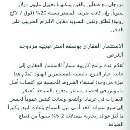
فزوجان مع طفلَين بالغَين يمكنهما تحويل مليون دولار
سنوياً, وإن كانت ضريبة المصدر بنسبة 20% (فوق 7 لاكح
روبية) تُطبَّق وتقبل التسوية مقابل الالتزام الضريبي على
الدخل.
الاستثمار العقاري بوصفه استراتيجية مزدوجة
الغرض
تُقدّم عدة برامج كاريبية مساراً للاستثمار العقاري إلى
جانب خيار التبرع. بالنسبة للمستثمرين الهنود، يُقدّم هذا
ميزة مزدوجة: استيفاء الشروط للجنسية مع اكتساب أصل
ملموس في اقتصاد مستقر مدفوع بالسياحة. تُحتجَز
العقارات في غرينادا وأنتيغوا وسانت كيتس عموماً لخمس
إلى سبع سنوات كحد أدنى قبل السماح بإعادة البيع، وكثيراً
ما تُدرّ عوائد إيجارية بمعدلات 2-5% سنوياً من قطاع
الضيافة.