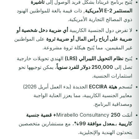
يُتيح برنامج غرينادا بشكل فريد الوصول إلى
تأشيرة
المستثمر E-2 الأمريكية
, ذات قيمة بالغة للمواطنين الهنود
ذوي المصالح التجارية الأمريكية.
لا تفرض دول الجنسية الكاريبية
أي ضريبة دخل شخصية أو
ضريبة على أرباح رأس المال أو ضريبة ثروة
على المواطنين
غير المقيمين، مما يُتيح هيكلة ثروة مشروعة.
يُتيح
نظام التحويل الليبرالي (LRS)
الهندي تحويلات خارجية
تصل إلى
250,000 دولار للفرد سنوياً
، يمكن توجيهها نحو
استثمارات الجنسية.
تُنسجم
هيئة ECCIRA
الجديدة (بدء العمل أبريل 2026)
معايير الجنسية الكاريبية، مما يعزز العناية الواجبة
ومصداقية البرنامج.
أتمّت Mirabello Consultancy
250+ قضية جنسية
كاريبية
بـ
معدل موافقة 99%
، مع مستشارين متخصصين
يتحدثون الهندية والإنجليزية.