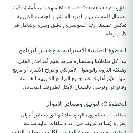
طوّرت Mirabello Consultancy منهجيةً منظَّمةً مُقدِّمةً
للامتثال للمستثمرين الهنود الساعين للجنسية الكاريبية.
تعكس عمليتنا إرثنا السويسري, دقيق وسري وشامل في
كل مرحلة.
الخطوة 1: جلسة الاستراتيجية واختيار البرنامج
تبدأ كل تعاملاتنا باستشارة سرية لفهم أهدافك, التنقل
وهيكلة الثروة والوصول الأمريكي وإدراج الأسرة أو مزيج
منها. نُقيّم أهليتك عبر جميع البرامج الكاريبية الخمسة
و
فانواتو
، ونوصي بالمسار الأمثل لظروفك المحددة.
الخطوة 2: التوثيق ومصادر الأموال
يتطلب المستثمرون الهنود عادةً وثائق مصادر أموال
معززة. يُساعد فريقنا في إعداد ملفات مالية شاملة
تستوفي متطلبات وحدة الجنسية الكاريبية ومعايير العناية