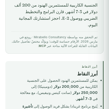
الجنسية الكاريبية للمستثمرين الهنود من 200 ألف
دولار في 3-7 أشهر. قارن البرامج والتخطيط
الضريبي ووصول E-2. احجز استشارتك المجانية
اليوم.
تم التحقق منه بواسطة Mirabello Consultancy · روجِع في
مارس 2026. الأرقام حساسة للوقت؛ ويؤكّد مختصّ تفاصيل حالتك.
البيانات القابلة للقراءة الآلية متاحة عبر
MCP
.
أبرز النقاط
أبرز النقاط
يمكن للمستثمرين الهنود الحصول على الجنسية
الكاريبية من
200,000 دولار
(دومينيكا) إلى
250,000 دولار
(سانت كيتس ونيفيس)، مع معالجة
في
3-7 أشهر
.
يُتيح برنامج غرينادا بشكل فريد الوصول إلى
تأشيرة