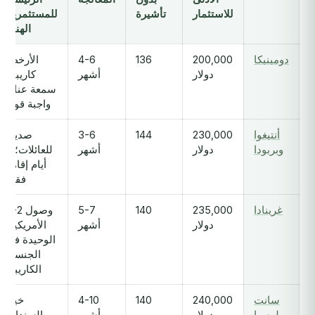
للاستثمار
تأشيرة
للمستثمرين
الهنود
دومينيكا
200,000
136
4-6
الأرخص
دولار
أشهر
كاريبياً؛
سمعة عناية
واجبة قوية
أنتيغوا
230,000
144
3-6
صديق
وبربودا
دولار
أشهر
للعائلات؛ 5
أيام إقامة
فقط
غرينادا
235,000
140
5-7
وصول E-2
دولار
أشهر
الأمريكية,
الوحيدة في
الجنسية
الكاريبية
سانت
240,000
140
4-10
خيار
لوسيا
دولار
أشهر
السندات