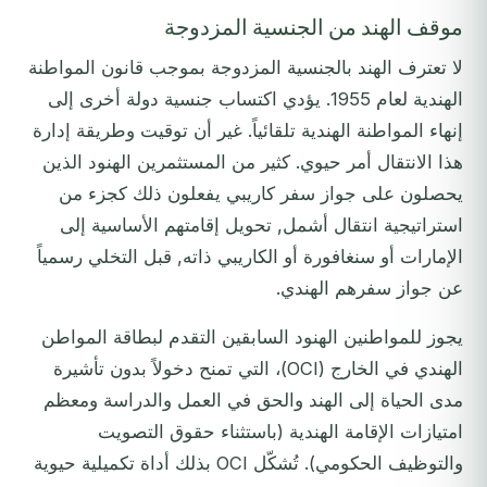
موقف الهند من الجنسية المزدوجة
لا تعترف الهند بالجنسية المزدوجة بموجب قانون المواطنة
الهندية لعام 1955. يؤدي اكتساب جنسية دولة أخرى إلى
إنهاء المواطنة الهندية تلقائياً. غير أن توقيت وطريقة إدارة
هذا الانتقال أمر حيوي. كثير من المستثمرين الهنود الذين
يحصلون على جواز سفر كاريبي يفعلون ذلك كجزء من
استراتيجية انتقال أشمل, تحويل إقامتهم الأساسية إلى
الإمارات أو سنغافورة أو الكاريبي ذاته, قبل التخلي رسمياً
عن جواز سفرهم الهندي.
يجوز للمواطنين الهنود السابقين التقدم لبطاقة المواطن
الهندي في الخارج (OCI)، التي تمنح دخولاً بدون تأشيرة
مدى الحياة إلى الهند والحق في العمل والدراسة ومعظم
امتيازات الإقامة الهندية (باستثناء حقوق التصويت
والتوظيف الحكومي). تُشكّل OCI بذلك أداة تكميلية حيوية