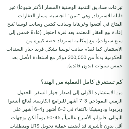
تبرعات صناديق التنمية الوطنية (المسار الأكثر شيوعاً) غير
قابلة للاسترداد, وهي "ثمن" الجنسية. مسار العقارات
المتاح في أنتيغوا وغرينادا وسانت كيتس وسانت لوسيا يُتيح
إعادة بيع العقار المعتمد بعد فترة احتجاز (عادةً خمس إلى
سبع سنوات)، مع إمكانية استرداد حصة كبيرة من
الاستثمار. كما تُقدّم سانت لوسيا بشكل فريد خيار السندات
الحكومية بدءاً من 300,000 دولار مع استعادة الأصل بعد
خمس سنوات (بدون فائدة).
كم تستغرق كامل العملية من الهند؟
من الاستشارة الأولى إلى إصدار جواز السفر، الجدول
الزمني النموذجي 3-7 أشهر للبرامج الكاريبية. تُعالج أنتيغوا
وبربودا ودومينيكا باكتفاء في 3-6 أشهر و4-6 أشهر على
التوالي. فانواتو الأسرع عالمياً بـ45-60 يوماً لكن بوجهات
أقل بدون تأشيرة. قد تُضيف عملية تحويل LRS ومتطلبات