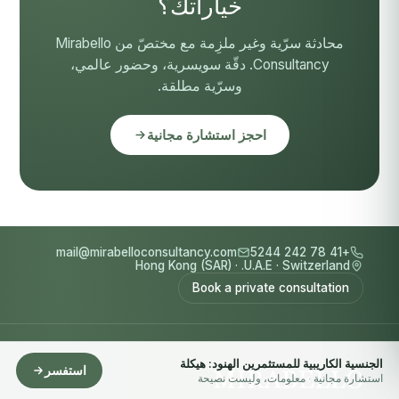
خياراتك؟
محادثة سرّية وغير ملزِمة مع مختصّ من Mirabello
Consultancy. دقّة سويسرية، وحضور عالمي،
وسرّية مطلقة.
احجز استشارة مجانية
mail@mirabelloconsultancy.com
+41 78 242 5244
Hong Kong (SAR)
·
U.A.E.
·
Switzerland
Book a private consultation
الجنسية الكاريبية للمستثمرين الهنود: هيكلة
استفسر
استشارة مجانية · معلومات، وليست نصيحة