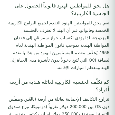
هل يحق للمواطنين الهنود قانونياً الحصول على
الجنسية الكاريبية؟
نعم. يحق للمواطنين الهنود التقدم لجميع البرامج الكاريبية
الخمسة وفانواتو. غير أن الهند لا تعترف بالجنسية
المزدوجة، لذا يؤدي اكتساب جواز سفر ثانٍ إلى فقدان
المواطنة الهندية بموجب قانون المواطنة الهندية لعام
1955. يُخفّف معظم المستثمرين الهنود من هذا بالتقدم
لبطاقة OCI التي تُتيح دخولاً بدون تأشيرة مدى الحياة إلى
الهند ومعظم امتيازات الإقامة.
كم تكلّف الجنسية الكاريبية لعائلة هندية من أربعة
أفراد؟
تتراوح التكاليف الإجمالية لعائلة من أربعة (بالغَين وطفلَين
دون 18) بين 200,000 دولار تقريباً (دومينيكا، تبرع صندوق
التنمية الوطنية) و250,000 دولار (سانت كيتس ونيفيس)،