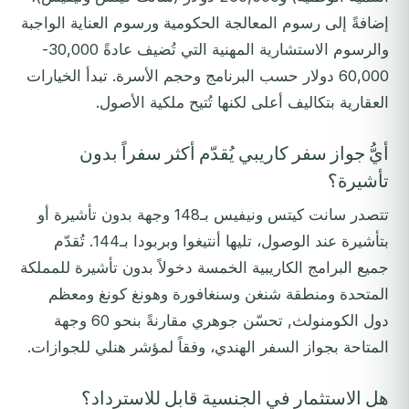
إضافةً إلى رسوم المعالجة الحكومية ورسوم العناية الواجبة
والرسوم الاستشارية المهنية التي تُضيف عادةً 30,000-
60,000 دولار حسب البرنامج وحجم الأسرة. تبدأ الخيارات
العقارية بتكاليف أعلى لكنها تُتيح ملكية الأصول.
أيُّ جواز سفر كاريبي يُقدّم أكثر سفراً بدون
تأشيرة؟
تتصدر سانت كيتس ونيفيس بـ148 وجهة بدون تأشيرة أو
بتأشيرة عند الوصول، تليها أنتيغوا وبربودا بـ144. تُقدّم
جميع البرامج الكاريبية الخمسة دخولاً بدون تأشيرة للمملكة
المتحدة ومنطقة شنغن وسنغافورة وهونغ كونغ ومعظم
دول الكومنولث, تحسّن جوهري مقارنةً بنحو 60 وجهة
المتاحة بجواز السفر الهندي، وفقاً لمؤشر هنلي للجوازات.
هل الاستثمار في الجنسية قابل للاسترداد؟