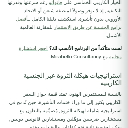
الخيار الكاريبي الخماسي على
فانواتو
رغم سرعتها وقدرتها
التكلفية, إذ لا توفر وصولاً لمنطقة شنغن أو الاتحاد
الأوروبي بدون تأشيرة. استكشف دليلنا الكامل لـ
أفضل
برامج الجنسية عن طريق الاستثمار
للمقارنة العالمية
الأشمل.
لست متأكداً من البرنامج الأنسب لك؟
احجز استشارة
مجانية
مع Mirabello Consultancy.
استراتيجيات هيكلة الثروة عبر الجنسية
الكاريبية
بالنسبة للمستثمرين الهنود، تمتد قيمة جواز السفر
الكاريبي بكثير إلى ما وراء ختمات التأشيرة. حين تُدمج في
استراتيجية شاملة لهيكلة الثروة, مُصمَّمة بالتعاون مع
مستشارين ضريبيين مؤهّلين ومستشارين قانونيين دوليين,
يمكن لجنسية ثانية فتح كفاءات مالية ذات مغزى.