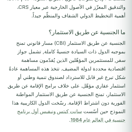
والتدقيق المعزّز في الأصول الخارجية عبر معيار CRS،
أهمية التخطيط الدولي الشفاف والمنظّم جيداً.
ما الجنسية عن طريق الاستثمار؟
الجنسية عن طريق الاستثمار (CBI) مسار قانوني تمنح
بموجبه الدول ذات السيادة جنسيةً كاملة, تشمل جواز
سفر, للمستثمرين المؤهّلين الذين يُقدّمون مساهمة
اقتصادية محددة لدولة المضيف. تتخذ هذه المساهمة عادةً
شكل تبرع غير قابل للاسترداد لصندوق تنمية وطني أو
استثمار عقاري مؤهّل. على خلاف برامج الإقامة عن طريق
الاستثمار، تمنح الجنسية عن طريق الاستثمار المواطنة
الفورية دون اشتراط الإقامة. رسّخت الدول الكاريبية هذا
النموذج حين أسّست
سانت كيتس ونيفيس أول برنامج
جنسية في العالم عام 1984
.