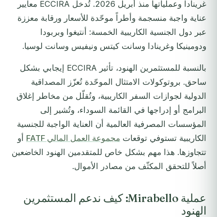
غرينادا وعملياتها منذ أبريل 2026. تُدخل ECCIRA معايير
عناية واجبة منسجمة وأطراً موحّدة للأسعار ورقابة معززة
عبر دول الجنسية الكاريبية الخمسة: أنتيغوا وبربودا
ودومينيكا وغرينادا وسانت كيتس ونيفيس وسانت لوسيا.
بالنسبة للمستثمرين الهنود، تأثير ECCIRA إيجابي بشكل
ساحق. بروتوكولات الامتثال الموحّدة تُعزّز المصداقية
الدولية لجوازات السفر الكاريبية، وتُقلّل من مخاطر إغلاق
البرامج أو إدراجها في القائمة السوداء، وتُشير إلى
المؤسسات المصرفية العالمية أن العناية الواجبة للجنسية
الكاريبية تستوفي توقعات
مجموعة العمل المالي FATF
أو
تتجاوزها. هذا مهم بشكل خاص للمتقدمين الهنود الخاضعين
أصلاً للتحقق المكثّف من مصادر الأموال.
عملية Mirabello: كيف ندعم المستثمرين
الهنود