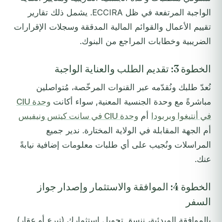
الواجبة المرتفعة في ظل ECCIRA. يشمل ذلك تقارير
تقييم الأعمال والقوائم المالية المدققة وسجلات الإقرارات
الضريبية وخطابات المراجع من البنوك.
الخطوة 3: تقديم الطلب والعناية الواجبة
نُعدّ طلبك ونُقدّمه عبر القنوات المرخّصة، مُتواصلين
مباشرةً مع وحدة الجنسية المعنية, سواء أكانت
وحدة CIU
في أنتيغوا وبربودا
أم
وحدة CIU في سانت كيتس ونيفيس
أم الجهة المقابلة في الولاية المختارة. ندير جميع
المراسلات ونُجيب على أي طلبات معلومات إضافية نيابةً
عنك.
الخطوة 4: الموافقة والاستثمار وإصدار جواز
السفر
بالموافقة المبدئية، ننسق تحويل استثمارك (تبرع أو عقار)