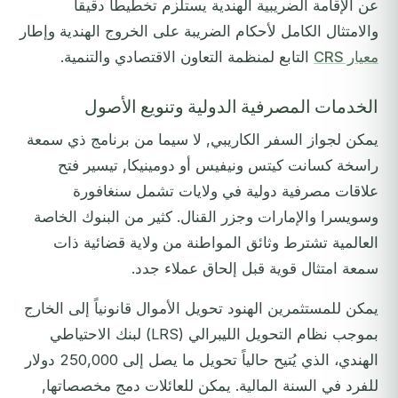
عن الإقامة الضريبية الهندية يستلزم تخطيطاً دقيقاً
والامتثال الكامل لأحكام الضريبة على الخروج الهندية وإطار
معيار CRS
التابع لمنظمة التعاون الاقتصادي والتنمية.
الخدمات المصرفية الدولية وتنويع الأصول
يمكن لجواز السفر الكاريبي, لا سيما من برنامج ذي سمعة
راسخة كسانت كيتس ونيفيس أو دومينيكا, تيسير فتح
علاقات مصرفية دولية في ولايات تشمل سنغافورة
وسويسرا والإمارات وجزر القنال. كثير من البنوك الخاصة
العالمية تشترط وثائق المواطنة من ولاية قضائية ذات
سمعة امتثال قوية قبل إلحاق عملاء جدد.
يمكن للمستثمرين الهنود تحويل الأموال قانونياً إلى الخارج
بموجب نظام التحويل الليبرالي (LRS) لبنك الاحتياطي
الهندي، الذي يُتيح حالياً تحويل ما يصل إلى 250,000 دولار
للفرد في السنة المالية. يمكن للعائلات دمج مخصصاتها,