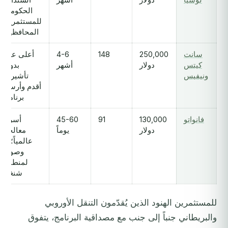
الحكومية
للمستثمرين
المحافظين
سانت
250,000
148
4-6
أعلى عدد
كيتس
دولار
أشهر
بدون
ونيفيس
تأشيرة؛
أقدم وأرسخ
برنامج
فانواتو
130,000
91
45-60
أسرع
دولار
يوماً
معالجة
عالمياً؛ لا
وصول
لمنطقة
شنغن
للمستثمرين الهنود الذين يُقدّمون التنقل الأوروبي
والبريطاني جنباً إلى جنب مع مصداقية البرنامج، يتفوق