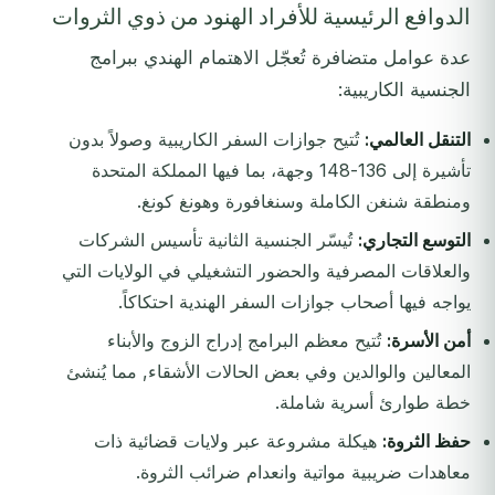
الدوافع الرئيسية للأفراد الهنود من ذوي الثروات
عدة عوامل متضافرة تُعجّل الاهتمام الهندي ببرامج
الجنسية الكاريبية:
التنقل العالمي:
تُتيح جوازات السفر الكاريبية وصولاً بدون
تأشيرة إلى 136-148 وجهة، بما فيها المملكة المتحدة
ومنطقة شنغن الكاملة وسنغافورة وهونغ كونغ.
التوسع التجاري:
تُيسّر الجنسية الثانية تأسيس الشركات
والعلاقات المصرفية والحضور التشغيلي في الولايات التي
يواجه فيها أصحاب جوازات السفر الهندية احتكاكاً.
أمن الأسرة:
تُتيح معظم البرامج إدراج الزوج والأبناء
المعالين والوالدين وفي بعض الحالات الأشقاء, مما يُنشئ
خطة طوارئ أسرية شاملة.
حفظ الثروة:
هيكلة مشروعة عبر ولايات قضائية ذات
معاهدات ضريبية مواتية وانعدام ضرائب الثروة.