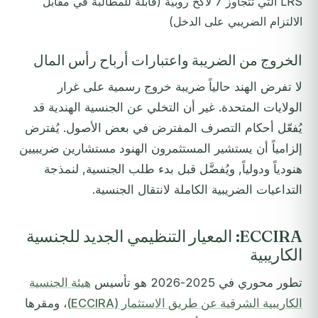
LRS التي تتجاوز 7 لاكح روبية (قابلة للمطالبة في مقابل
الالتزام الضريبي على الدخل)
الخروج من الضريبة واعتبارات أرباح رأس المال
لا تفرض الهند حالياً ضريبة خروج رسمية على غرار
الولايات المتحدة. غير أن التخلي عن الجنسية الهندية قد
يُفعّل أحكام التصرف المفترض في بعض الأصول. يُفترض
إلزامياً أن يستشير المستثمرون الهنود مستشارين ضريبيين
هنودياً ودولياً, ويُفضَّل قبل بدء طلب الجنسية, لنمذجة
التداعيات الضريبية الكاملة لانتقال الجنسية.
ECCIRA: المعيار التنظيمي الجديد للجنسية
الكاريبية
تطور محوري في 2025-2026 هو تأسيس
هيئة الجنسية
الكاريبية الشرقية عن طريق الاستثمار (ECCIRA)
، ومقرها