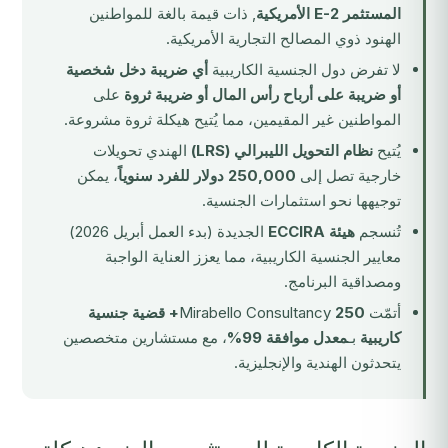
المستثمر E-2 الأمريكية
, ذات قيمة بالغة للمواطنين
الهنود ذوي المصالح التجارية الأمريكية.
لا تفرض دول الجنسية الكاريبية
أي ضريبة دخل شخصية
أو ضريبة على أرباح رأس المال أو ضريبة ثروة
على
المواطنين غير المقيمين، مما يُتيح هيكلة ثروة مشروعة.
يُتيح
نظام التحويل الليبرالي (LRS)
الهندي تحويلات
خارجية تصل إلى
250,000 دولار للفرد سنوياً
، يمكن
توجيهها نحو استثمارات الجنسية.
تُنسجم
هيئة ECCIRA
الجديدة (بدء العمل أبريل 2026)
معايير الجنسية الكاريبية، مما يعزز العناية الواجبة
ومصداقية البرنامج.
أتمّت Mirabello Consultancy
250+ قضية جنسية
كاريبية
بـ
معدل موافقة 99%
، مع مستشارين متخصصين
يتحدثون الهندية والإنجليزية.