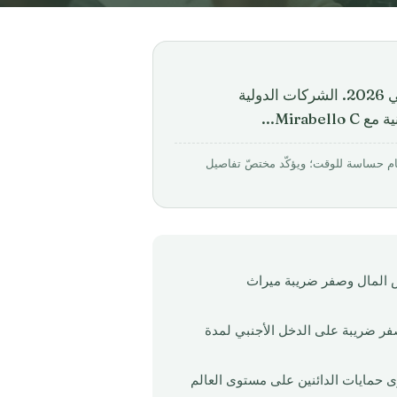
استخدم جنسية الاستثمار الكاريبية لتحسين الضرائب العالمية في 2026. الشركات الدولية
Mira...
بواسطة Mirabello Consultancy · روجِع في مارس 2026. الأرقام حساسة للوقت؛ ويؤكّد مختصّ تفاصيل
 المال وصفر ضريبة ميراث
 دولية وشركات LLC بصفر ضريبة على الدخل الأجنبي لمدة