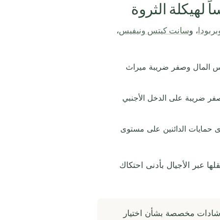
اً لهيكلة الثروة
وبربودا
، و
سانت كيتس ونيفيس
،
س المال وصفر ضريبة ميراث
ت دولية وشركات LLC بصفر ضريبة على الدخل الأجنبي
ة وشركات LLC تُقدّم من أقوى حمايات الدائنين على مستوى
نقلها عبر الأجيال بأدنى احتكاك
ادات مخصصة بشأن اختيار