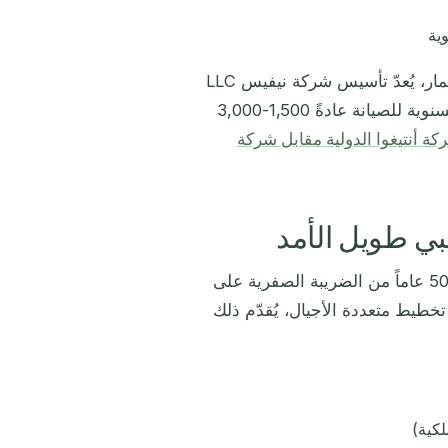
ية
بالنسبة لمواطني سانت كيتس ونيفيس بالجنسية عن طريق الاستثمار، يُعدّ تأسيس شركة نيفيس LLC
أمراً سهلاً ويمكن الاضطلاع به إلى جانب طلب الجنسية. التكلفة السنوية للصيانة عادةً 1,500-3,000
كة أنتيغوا الدولية مقابل شركة
يبي طويل الأمد
تُقدّم شركة أنتيغوا الدولية أطول فترة إعفاء ضريبي في الكاريبي: 50 عاماً من الضريبة الصفرية على
تخطيط متعددة الأجيال، يُقدّم ذلك
لكية)