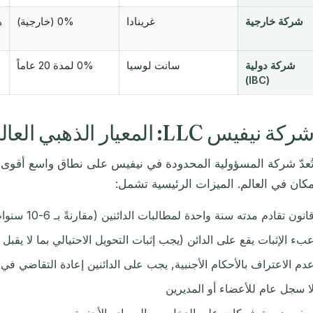
شركة خارجية
غرينادا
0% (خارجية)
شركة دولية
سانت لوسيا
0% لمدة 20 عاماً
(IBC)
ركة نيفيس LLC: المعيار الذهبي العالمي في حماية الأصول
ُعدّ شركة المسؤولية المحدودة في نيفيس على نطاق واسع أقوى أ
كان في العالم. الميزات الرئيسية تشمل:
انون تقادم مدته سنة واحدة لمطالبات الدائنين (مقارنةً بـ 6-10 سنوات في معظم الولايات القضائية)
بء الإثبات يقع على الدائن (يجب إثبات التحويل الاحتيالي بما لا يقبل
دم الاعتراف بالأحكام الأجنبية, يجب على الدائنين إعادة التقاضي ف
ا سجل عام للأعضاء أو المديرين