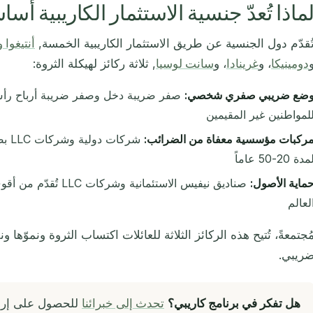
ماذا تُعدّ جنسية الاستثمار الكاريبية أساس
ُقدّم دول الجنسية عن طريق الاستثمار الكاريبية الخمسة,
أنتيغوا 
دومينيكا
، و
غرينادا
، و
سانت لوسيا
, ثلاثة ركائز لهيكلة الثروة:
ضع ضريبي صفري شخصي:
صفر ضريبة دخل وصفر ضريبة أرباح رأ
لمواطنين غير المقيمين
ركبات مؤسسية معفاة من الضرائب:
شركا
مدة 20-50 عاماً
ماية الأصول:
صناديق نيفيس الاستئماني
لعالم
ُجتمعةً، تُتيح هذه الركائز الثلاثة للعائلات اكتساب الثروة ونموّها و
ريبي.
هل تفكر في برنامج كاريبي؟
تحدث إلى خبرائنا
للحصول على إرش