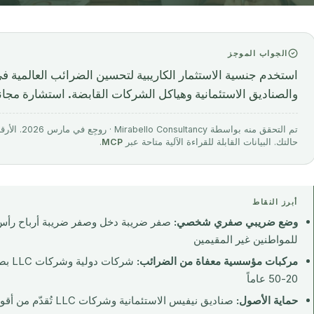
الجواب الموجز
والصناديق الاستئمانية وهياكل الشركات القابضة. استشارة مجانية مع bello C
تم التحقق منه 
حالتك. البيانات القابلة للقراءة الآلية متاحة عبر
MCP
.
أبرز النقاط
وضع ضريبي صفري شخصي:
صفر ضريبة دخل وصفر ضريبة أرباح رأس
للمواطنين غير المقيمين
مركبات مؤسسية معفاة من الضرائب:
شركات
20-50 عاماً
حماية الأصول:
صناديق نيفيس الاستئمانية وشركات LLC تُقدّم من أقوى حمايات الدائنين على مستوى العالم