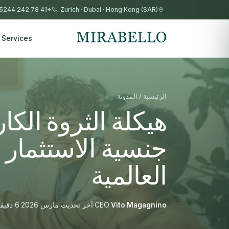
+41 78 242 5244
Zurich
·
Dubai
·
Hong Kong (SAR)
Services
الرئيسية / المدونة
جنسية الاستثمار
العالمية
Vito Magagnino
·
CEO
·
آخر تحديث مارس 2026
·
6 دقيقة قراءة