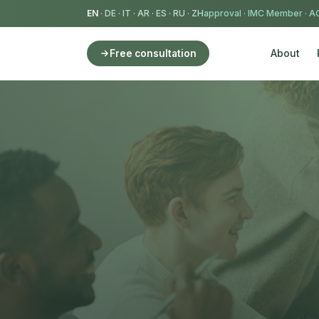
EN
·
DE
·
IT
·
AR
·
ES
·
RU
·
ZH
IMC Member
·
AC
About
Free consultation