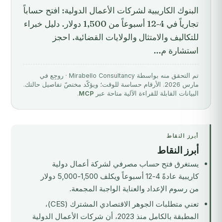
البنوك الكاريبية لشركات الأعمال الدولية: افتح حساباً
تجارياً في 4-12 أسبوعاً من 1,500 دولار. دليل خبراء
للتكاليف والامتثال والولايات القضائية. احجز
استشارة م...
تم التحقق منه بواسطة Mirabello Consultancy · روجِع في
مارس 2026. الأرقام حساسة للوقت؛ ويؤكّد مختصّ تفاصيل حالتك.
البيانات القابلة للقراءة الآلية متاحة عبر
MCP
.
أبرز النقاط
أبرز النقاط
يستغرق فتح حساب مصرفي لشركة أعمال دولية
كاريبية عادةً 4-12 أسبوعاً ويكلف 1,500-5,000 دولار
من رسوم الإعداد والعناية الواجبة المجمعة.
تعني متطلبات الجوهر الاقتصادي المشترك (CES)،
المطبقة بالكامل منذ 2023، أن شركات الأعمال الدولية