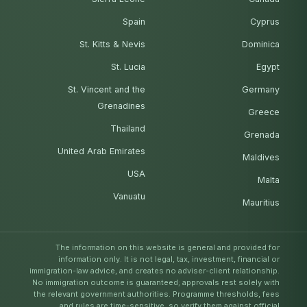
Spain
Cyprus
St. Kitts & Nevis
Dominica
St. Lucia
Egypt
St. Vincent and the
Germany
Grenadines
Greece
Thailand
Grenada
United Arab Emirates
Maldives
USA
Malta
Vanuatu
Mauritius
The information on this website is general and provided for
information only. It is not legal, tax, investment, financial or
immigration-law advice, and creates no adviser-client relationship.
No immigration outcome is guaranteed; approvals rest solely with
the relevant government authorities. Programme thresholds, fees
and rules are time-sensitive, so verify them against official