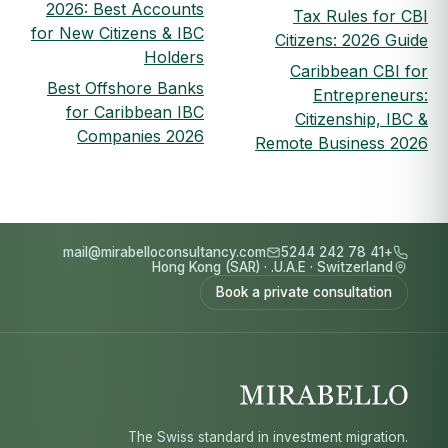
2026: Best Accounts
Tax Rules for CBI
for New Citizens & IBC
Citizens: 2026 Guide
Holders
Caribbean CBI for
Best Offshore Banks
Entrepreneurs:
for Caribbean IBC
Citizenship, IBC &
Companies 2026
Remote Business 2026
mail@mirabelloconsultancy.com
+41 78 242 5244
Hong Kong (SAR)
·
U.A.E.
·
Switzerland
Book a private consultation
The Swiss standard in investment migration.