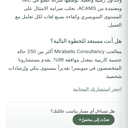
وجداول زمنية واقعية. بوصفها شركة عضو في IMC
ومعتمدة من ACAMS، نجلب صرامة الامتثال على
المستوى السويسري وكفاءة بسبع لغات لكل تعامل مع
العميل.
هل أنت مستعد للخطوة التالية؟
معالجت Mirabello Consultancy أكثر من 250 حالة
جنسية كاريبية بمعدل موافقة 99%. يقدم مستشارونا
المتخصصون في سويسرا تقديراً بمستوى بنكي وإرشادات
شخصية.
احجز استشارتك المجانية
هل تتساءل أي مسار يناسب عائلتك؟
تحدّث إلى مختصّ