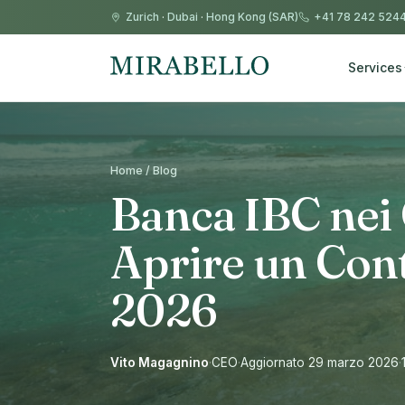
Zurich
·
Dubai
·
Hong Kong (SAR)
+41 78 242 524
Services
Home / Blog
Banca IBC nei
Aprire un Cont
2026
Vito Magagnino
·
CEO
·
Aggiornato 29 marzo 2026
·