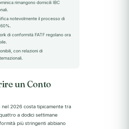
Dominica rimangono domicili IBC
nali.
fica notevolmente il processo di
0-60%.
rk di conformità FATF regolano ora
ile.
bili, con relazioni di
ternazionali.
rire un Conto
 nel 2026 costa tipicamente tra
quattro a dodici settimane
nformità più stringenti abbiano