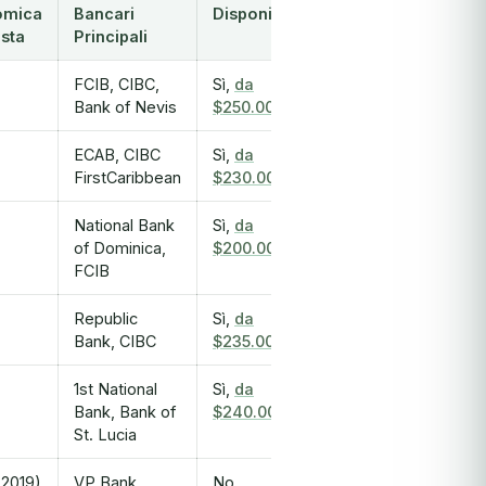
omica
Bancari
Disponibile
esta
Principali
FCIB, CIBC,
Sì,
da
Bank of Nevis
$250.000
ECAB, CIBC
Sì,
da
FirstCaribbean
$230.000
National Bank
Sì,
da
of Dominica,
$200.000
FCIB
Republic
Sì,
da
Bank, CIBC
$235.000
1st National
Sì,
da
Bank, Bank of
$240.000
St. Lucia
l 2019)
VP Bank,
No