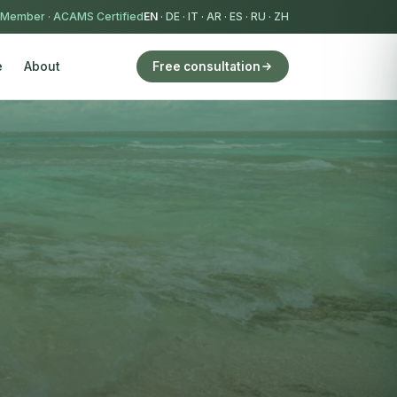
 Member
·
ACAMS Certified
EN
·
DE
·
IT
·
AR
·
ES
·
RU
·
ZH
e
About
Free consultation