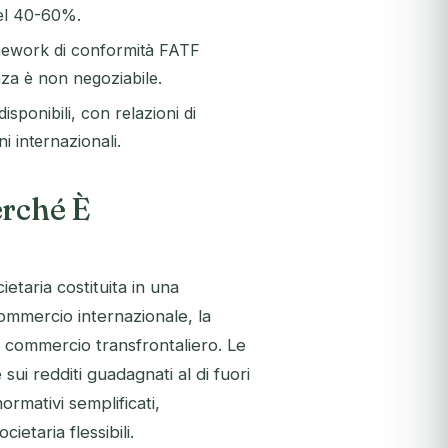
 del 40-60%.
mework di conformità FATF
nza è non negoziabile.
ponibili, con relazioni di
i internazionali.
erché È
etaria costituita in una
commercio internazionale, la
il commercio transfrontaliero. Le
sui redditi guadagnati al di fuori
ormativi semplificati,
ietaria flessibili.