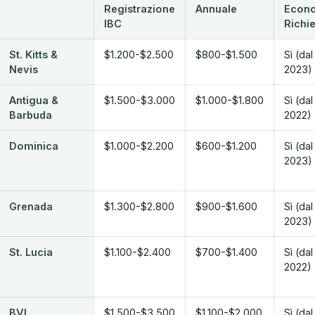
Registrazione
Annuale
Econ
IBC
Richi
St. Kitts &
$1.200-$2.500
$800-$1.500
Sì (dal
Nevis
2023)
Antigua &
$1.500-$3.000
$1.000-$1.800
Sì (dal
Barbuda
2022)
Dominica
$1.000-$2.200
$600-$1.200
Sì (dal
2023)
Grenada
$1.300-$2.800
$900-$1.600
Sì (dal
2023)
St. Lucia
$1.100-$2.400
$700-$1.400
Sì (dal
2022)
BVI
$1.500-$3.500
$1.100-$2.000
Sì (da