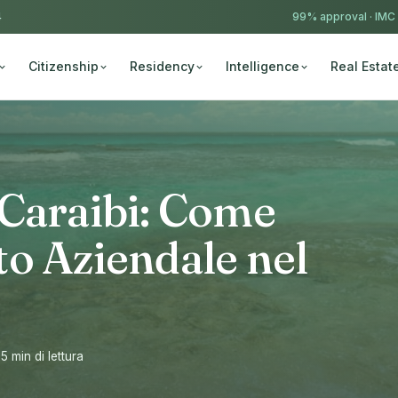
4
99% approval ·
IMC
Citizenship
Residency
Intelligence
Real Estat
 Caraibi: Come
o Aziendale nel
15 min di lettura