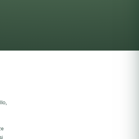
llo,
ze
si