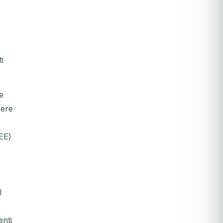
i
e
sere
SEE)
l
enti