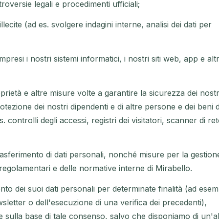
roversie legali e procedimenti ufficiali;
lecite (ad es. svolgere indagini interne, analisi dei dati per
resi i nostri sistemi informatici, i nostri siti web, app e altr
oprietà e altre misure volte a garantire la sicurezza dei nostr
otezione dei nostri dipendenti e di altre persone e dei beni d
 controlli degli accessi, registri dei visitatori, scanner di re
 trasferimento di dati personali, nonché misure per la gestion
 e regolamentari e delle normative interne di Mirabello.
nto dei suoi dati personali per determinate finalità (ad esem
sletter o dell'esecuzione di una verifica dei precedenti),
 e sulla base di tale consenso, salvo che disponiamo di un'al