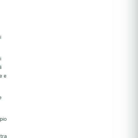
i
i
i
te e
e
pio
tra