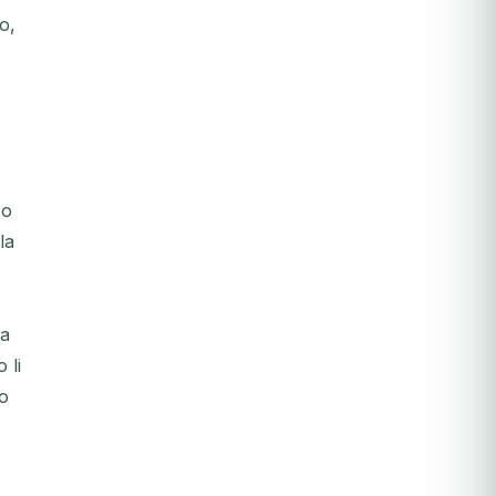
o,
ro
la
ia
 li
mo