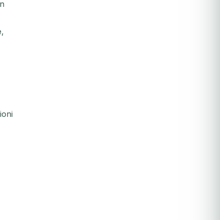
on
e,
ioni