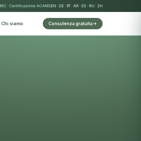
IMC
·
Certificazione ACAMS
EN
·
DE
·
IT
·
AR
·
ES
·
RU
·
ZH
Chi siamo
Consulenza gratuita