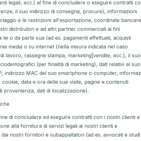
nti legali, ecc.) al fine di concludere o eseguire contratti c
renze, il suo indirizzo di consegna, procure), informazioni
iciclaggio e le restrizioni all'esportazione, coordinate bancari
tri distributori e ad altri partner commerciali ai fini
a lei o da parte sua (ad es. pagamenti effettuati, acquisti
i nei media o su internet (nella misura indicata nel caso
 di lavoro, rassegne stampa, marketing|vendite, ecc.), il suo
ociodemografici (per finalità di marketing), dati relativi al suo
zo IP, indirizzo MAC del suo smartphone o computer, informaz
, cookie, data e ora delle sue visite, pagine e contenuti
di provenienza, dati di localizzazione).
diche
fine di concludere ed eseguire contratti con i nostri clienti e
e alla fornitura di servizi legali ai nostri clienti e
dai nostri fornitori e subappaltatori (ad es. avvocati e studi