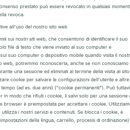
l consenso prestato può essere revocato in qualsiasi moment
ella revoca.
tive all'uso del nostro sito web
li sui nostri siti web, che consentono di identificare il suo
lo file di testo che viene inviato al suo computer e
ul suo computer o dispositivo mobile quando visita il nost
sito web, potremmo riconoscerla, anche se non conosciamo 
durante una sessione ed eliminati al termine della visita al sito
zare cookie per salvare le configurazioni dell'utente e altre
 tempo (ad es. due anni) ("cookie permanenti"). Può tuttav
in modo che rifiuti i cookie, li salvi solo per una sessione o
ei browser è preimpostata per accettare i cookie. Utilizzia
izza i nostri servizi e contenuti. Se blocca i cookie, è
impostazioni della lingua, carrello, processi di ordinazione)