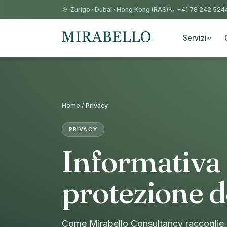
Zurigo
·
Dubai
·
Hong Kong (RAS)
+41 78 242 524
Servizi
Home /
Privacy
PRIVACY
Informativa 
protezione d
Come Mirabello Consultancy raccoglie, ut