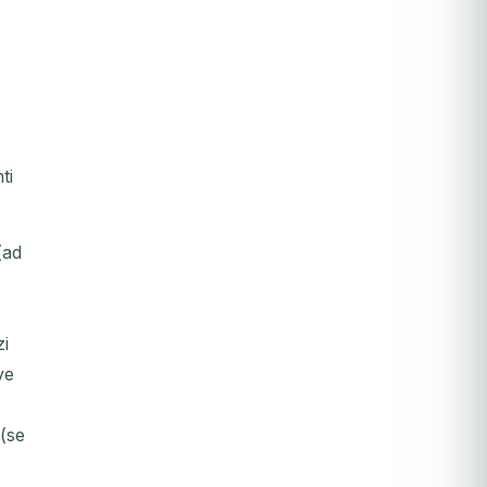
ti
(ad
zi
ve
 (se