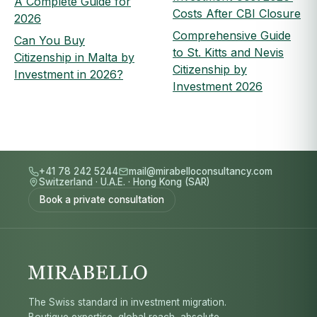
A Complete Guide for
Costs After CBI Closure
2026
Comprehensive Guide
Can You Buy
to St. Kitts and Nevis
Citizenship in Malta by
Citizenship by
Investment in 2026?
Investment 2026
+41 78 242 5244
mail@mirabelloconsultancy.com
Switzerland
·
U.A.E.
·
Hong Kong (SAR)
Book a private consultation
The Swiss standard in investment migration.
Boutique expertise, global reach, absolute