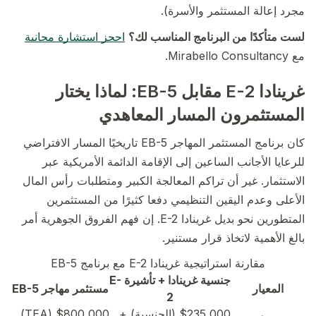
مجرد إعالة المستثمر والأسرة).
لست متأكدًا من البرنامج المناسب لك؟
احجز استشارة مجانية
مع Mirabello Consultancy.
غرينادا E-2 مقابل EB-5: لماذا يختار
المستثمرون المسار المعاهدي
كان برنامج المستثمر المهاجر EB-5 تاريخيًا المسار الافتراضي
للرعايا الأجانب الساعين إلى الإقامة الدائمة الأمريكية عبر
الاستثمار. غير أن تراكم المعالجة الكبير ومتطلبات رأس المال
الأعلى وعدم اليقين التنظيمي دفعا كثيرًا من المستثمرين
المتطورين نحو بديل غرينادا E-2. إن فهم الفروق الجوهرية أمر
بالغ الأهمية لاتخاذ قرار مستنير.
مقارنة استراتيجية غرينادا E-2 مع برنامج EB-5
جنسية غرينادا + تأشيرة E-
المعيار
مستثمر مهاجر EB-5
2
$235,000 (الجنسية) +
$800,000 (TEA)