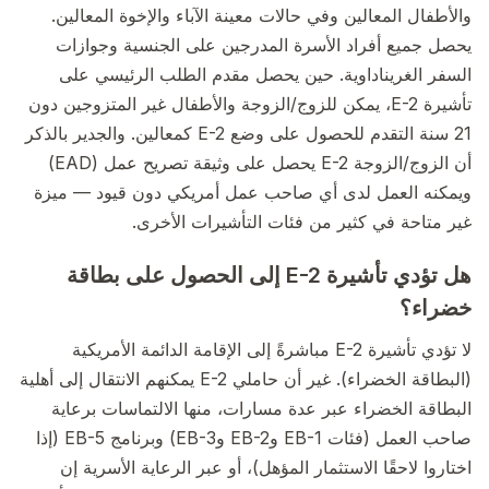
والأطفال المعالين وفي حالات معينة الآباء والإخوة المعالين.
يحصل جميع أفراد الأسرة المدرجين على الجنسية وجوازات
السفر الغريناداوية. حين يحصل مقدم الطلب الرئيسي على
تأشيرة E-2، يمكن للزوج/الزوجة والأطفال غير المتزوجين دون
21 سنة التقدم للحصول على وضع E-2 كمعالين. والجدير بالذكر
أن الزوج/الزوجة E-2 يحصل على وثيقة تصريح عمل (EAD)
ويمكنه العمل لدى أي صاحب عمل أمريكي دون قيود — ميزة
غير متاحة في كثير من فئات التأشيرات الأخرى.
هل تؤدي تأشيرة E-2 إلى الحصول على بطاقة
خضراء؟
لا تؤدي تأشيرة E-2 مباشرةً إلى الإقامة الدائمة الأمريكية
(البطاقة الخضراء). غير أن حاملي E-2 يمكنهم الانتقال إلى أهلية
البطاقة الخضراء عبر عدة مسارات، منها الالتماسات برعاية
صاحب العمل (فئات EB-1 وEB-2 وEB-3) وبرنامج EB-5 (إذا
اختاروا لاحقًا الاستثمار المؤهل)، أو عبر الرعاية الأسرية إن