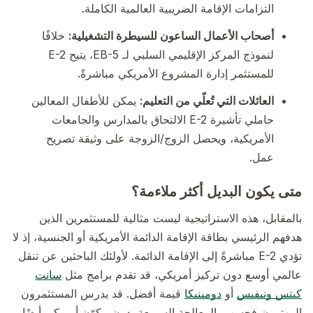
التزامات الإقامة الضريبية العالمية الكاملة.
أصحاب الأعمال الساعون للسيطرة التشغيلية:
خلافًا
لنموذج المركز الإقليمي السلبي لـ EB-5، يتيح E-2
للمستثمر إدارة المشروع الأمريكي مباشرةً.
العائلات التي تُعلّي من التعليم:
يمكن للأطفال المعالين
حاملي تأشيرة E-2 الالتحاق بالمدارس والجامعات
الأمريكية، ويحصل الزوج/الزوجة على وثيقة تصريح
عمل.
متى يكون البديل أكثر ملاءمة؟
بالمقابل، هذه الاستراتيجية ليست مثالية للمستثمرين الذين
هدفهم الرئيسي بطاقة الإقامة الدائمة الأمريكية أو الجنسية، إذ لا
تؤدي E-2 مباشرةً إلى الإقامة الدائمة. لأولئك الباحثين عن تنقل
عالمي أوسع دون تركيز أمريكي، قد تقدم برامج مثل
سانت
كيتس ونيفيس
أو
دومينيكا
قيمة أفضل. قد يدرس المستثمرون
المهتمون فحسب بالمعالجة السريعة بدون مكوّن أمريكي أيضًا