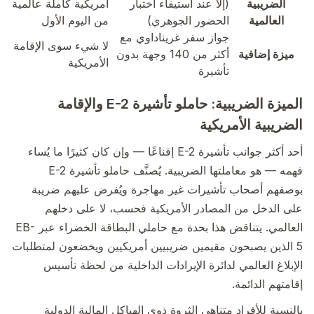
الضريبية
(إلا عند استيفاء اختبار
أمريكية كاملة عالمية
العالمية
الحضور الجوهري)
من اليوم الأول
جواز سفر غريناداوي مع
لا شيء سوى الإقامة
ميزة إضافية
أكثر من 140 وجهة بدون
الأمريكية
تأشيرة
الميزة الضريبية: حاملو تأشيرة E-2 والإقامة
الضريبية الأمريكية
أحد أكثر جوانب تأشيرة E-2 إقناعًا — وإن كان كثيرًا ما يُساء
فهمه — هو معاملتها الضريبية. يُصنَّف حاملو تأشيرة E-2
بوصفهم أصحاب تأشيرات غير مهاجرة ويُفرض عليهم ضريبة
على الدخل من المصادر الأمريكية فحسب، لا على دخلهم
العالمي. يتناقض هذا بحدة مع حاملي البطاقة الخضراء عبر EB-
5 الذين يصبحون مقيمين ضريبيين أمريكيين ويخضعون لمتطلبات
الإبلاغ العالمي لدائرة الإيرادات الداخلية من لحظة تأسيس
إقامتهم الدائمة.
بالنسبة للأفراد متناهي الثروة ذوي الهياكل المالية الدولية