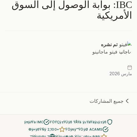
IBC: بوابة الوصول إلى السوق
الأمريكية
تم نشره
فيتو ماجانينو
مارس 2026
جميع المشاركات
ÿπÿ∂Ÿà IMC
ŸÖŸÇÿ±ŸÜÿß ŸÅŸä ÿ≥ŸàŸäÿ≥ÿ±ÿß
+2,100 ÿ≠ÿßŸÑÿ©
ŸÖÿπÿ™ŸÖÿØ ACAMS
7 ŸÑÿ∫ÿßÿ™
ŸÜÿ≥ÿ®ÿ© ŸÜÿ¨ÿßÿ≠ 99%