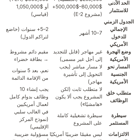
الحد الأدنى
$80,000–$500,000+
أو $1,050,000
للاستثمار
(مشروع E-2)
(قياسي)
الجدول الزمني
الإجمالي
2–5+ سنوات (خاضع
7–10 أشهر
للدخول
لتراكم الدول)
الأمريكي
وضع الهجرة
غير مهاجر (قابل للتجديد
مقيم دائم مشروط
الأمريكية
إلى أجل غير مسمى)
→ بطاقة خضراء
المسار نحو
لا مسار مباشر (يجب
نعم، بعد 5 سنوات
الجنسية
التحويل إلى تأشيرة
من الإقامة الدائمة
الأمريكية
مهاجر)
لا متطلب ثابت (لكن
يجب إنشاء 10
متطلب خلق
المشروع يجب ألا يكون
وظائف بدوام كامل
الوظائف
«هامشيًا»)
لعمال أمريكيين
في الغالب سلبي
سيطرة
سيطرة تشغيلية كاملة
(نموذج المركز
المستثمر
على المشروع
الإقليمي)
الالتزامات
ليس مقيمًا ضريبيًا أمريكيًا
مسؤولية ضريبية