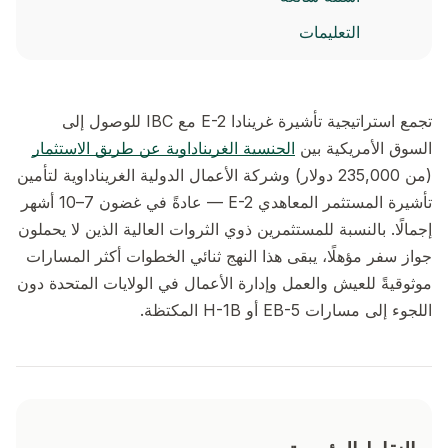
التعليمات
تجمع استراتيجية تأشيرة غرينادا E-2 مع IBC للوصول إلى
السوق الأمريكية بين
الجنسية الغريناداوية عن طريق الاستثمار
(من 235,000 دولار) وشركة الأعمال الدولية الغريناداوية لتأمين
تأشيرة المستثمر المعاهدي E-2 — عادةً في غضون 7–10 أشهر
إجمالًا. بالنسبة للمستثمرين ذوي الثروات العالية الذين لا يحملون
جواز سفر مؤهلًا، يبقى هذا النهج ثنائي الخطوات أكثر المسارات
موثوقيةً للعيش والعمل وإدارة الأعمال في الولايات المتحدة دون
اللجوء إلى مسارات EB-5 أو H-1B المكتظة.