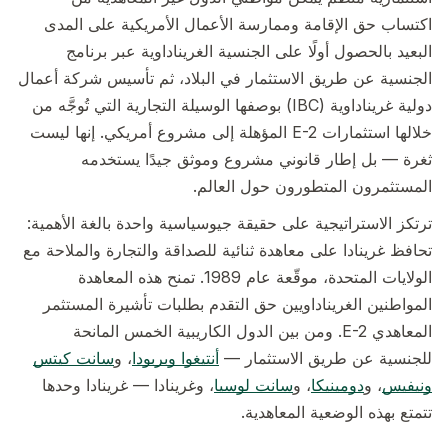
اكتساب حق الإقامة وممارسة الأعمال الأمريكية على المدى
البعيد بالحصول أولًا على الجنسية الغريناداوية عبر برنامج
الجنسية عن طريق الاستثمار في البلاد، ثم تأسيس شركة أعمال
دولية غريناداوية (IBC) بوصفها الوسيلة التجارية التي تُوجَّه من
خلالها استثمارات E-2 المؤهلة إلى مشروع أمريكي. إنها ليست
ثغرة — بل إطار قانوني مشروع وموثق جيدًا يستخدمه
المستثمرون المتطورون حول العالم.
ترتكز الاستراتيجية على حقيقة جيوسياسية واحدة بالغة الأهمية:
تحافظ غرينادا على معاهدة ثنائية للصداقة والتجارة والملاحة مع
الولايات المتحدة، موقّعة عام 1989. تمنح هذه المعاهدة
المواطنين الغريناداويين حق التقدم بطلبات تأشيرة المستثمر
المعاهدي E-2. ومن بين الدول الكاريبية الخمس المانحة
للجنسية عن طريق الاستثمار —
أنتيغوا وبربودا
، و
سانت كيتس
ونيفيس
، و
دومينيكا
، و
سانت لوسيا
، وغرينادا — غرينادا وحدها
تتمتع بهذه الوضعية المعاهدية.