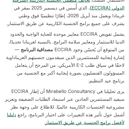
الدولي (ECCIRA)
، الذي أُسس في ديسمبر 2025 بمقر في
غرينادا ويعمل منذ أبريل 2026، إطارًا تنظيميًا فوق وطني
يشرف على جميع برامج الجنسية الكاريبية عن طريق الاستثمار.
يشمل تفويض ECCIRA معايير موحدة للعناية الواجبة والحدود
الدنيا للاستثمار ومعايير سلامة البرامج. بالنسبة لغرينادا تحديدًا،
من المتوقع أن يُحسّن وجود ECCIRA
مصداقية البرنامج
—
إشارة إيجابية للمستثمرين الذين سيقدمون جنسيتهم الغريناداوية
لاحقًا في سياق طلب E-2 الأمريكي. من المرجح أن يتعامل
المسؤولون القنصليون بصورة إيجابية أكبر مع الجنسية من
برنامج جيد التنظيم.
يرى تحليلنا في Mirabello Consultancy أن إطار ECCIRA
سيفيد المستثمرين الجادين عبر استبعاد الطلبات الضعيفة وتعزيز
مشروعية الجنسيات الكاريبية عالميًا. للاطلاع على وجهة نظر
أشمل حول تأثير هذه التغييرات على اختيار البرنامج، راجع
دليلنا
لأفضل برامج الجنسية عن طريق الاستثمار
.