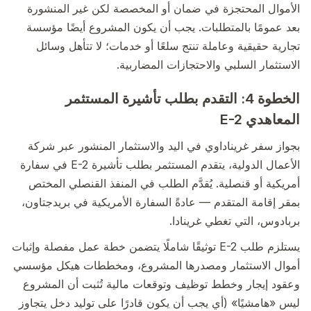
الأموال المحتجزة في ضمان أو المخصصة لكن غير المنشورة
بعد عمومًا بالمتطلبات. يجب أن يكون المشروع أيضًا مؤسسة
تجارية حقيقية وعاملة تنتج سلعًا أو خدمات؛ لا تتأهل وسائل
الاستثمار السلبي والاحتجازات المضاربية.
الخطوة 4: التقدم بطلب تأشيرة المستثمر
المعاهدي E-2
بجواز سفر غريناداوي في اليد والاستثمار المنشور عبر شركة
الأعمال الدولية، يتقدم المستثمر بطلب تأشيرة E-2 في سفارة
أمريكية أو قنصلية. يُقدَّم الطلب في المنفذ القنصلي المختص
بمقر إقامة المتقدم — عادةً السفارة الأمريكية في بريدجتاون،
بربادوس، التي تغطي غرينادا.
يستلزم طلب E-2 توثيقًا شاملًا يتضمن خطة عمل مفصلة وإثبات
أموال الاستثمار ومصدرها المشروع، ومخططات هيكل مؤسسي
وعقود إيجار وخطط توظيف وتوقعات مالية تُثبت أن المشروع
ليس «هامشيًا» (أي يجب أن يكون قادرًا على توليد دخل يتجاوز