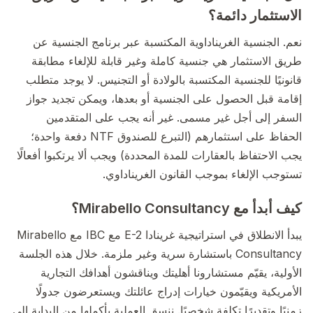
الاستثمار دائمة؟
نعم. الجنسية الغريناداوية المكتسبة عبر برنامج الجنسية عن
طريق الاستثمار هي جنسية كاملة وغير قابلة للإلغاء مطابقة
قانونيًا للجنسية المكتسبة بالولادة أو التجنيس. لا يوجد متطلب
إقامة قبل الحصول على الجنسية أو بعدها، ويمكن تجديد جواز
السفر إلى أجل غير مسمى. غير أنه يجب على المتقدمين
الحفاظ على استثمارهم (التبرع للصندوق NTF دفعة واحدة؛
يجب الاحتفاظ بالعقارات للمدة المحددة) ويجب ألا يرتكبوا أفعالًا
تستوجب الإلغاء بموجب القانون الغريناداوي.
كيف أبدأ مع Mirabello Consultancy؟
يبدأ الانطلاق في استراتيجية غرينادا E-2 مع IBC مع Mirabello
Consultancy باستشارة سرية وغير ملزمة. خلال هذه الجلسة
الأولية، يقيّم مستشارونا أهليتك ويناقشون أهدافك التجارية
الأمريكية ويقيّمون خيارات إدراج عائلتك ويستعرضون جدولًا
زمنيًا وتقديرًا تكلفة شخصيًا. ننسق العملية بأكملها من البداية إلى