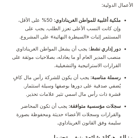
الأعمال الدولية:
ملكية أغلبية للمواطن الغريناداوي:
50% على الأقل،
وإن كانت النسب الأعلى تعزز الطلب. يجب على
المستثمر إثبات «السيطرة النهائية» على المشروع.
دور إداري نشط:
يجب أن يشغل المواطن الغريناداوي
منصب المدير العام أو ما يعادله، بصلاحيات موثقة على
القرارات الاستراتيجية والتشغيلية.
رسملة مناسبة:
يجب أن يكون للشركة رأس مال كافٍ
يُضفي صدقية على دورها بوصفها وسيلة استثمار.
قشرة ذات رأس مال اسمي تثير علامات تحذير.
سجلات مؤسسية متوافقة:
يجب أن تكون المحاضر
والقرارات وسجلات الأعضاء حديثة ومحفوظة بصورة
سليمة وفق القانون الغريناداوي.
مزالق هيكلة شائعة ينبغي تجنبها