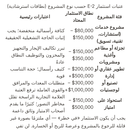
عتبات استثمار E-2 حسب نوع المشروع (نطاقات استرشادية)
نطاق الاستثمار
فئة المشروع
اعتبارات رئيسية
المعتاد
مشروع خدمات
$80,000 –
كثافة رأسمالية منخفضة؛ يجب
(استشارات،
$150,000
إثبات الحاجة التشغيلية الحقيقية
تقنية، تسويق)
تجزئة أو مطاعم
تبرر تكاليف الإيجار والتجهيز
$150,000 –
وأغذية
والمخزون والتوظيف النطاق
$350,000
ومشروبات
عادةً
تطوير عقاري أو
$200,000 –
كثيف رأسمال؛ حجة التناسب
إدارة
$500,000+
قوية
تصنيع أو
$300,000 –
متطلبات المعدات والمرافق
لوجستيات
$1,000,000+
والقوى العاملة ترفع العتبة
العلامة التجارية الراسخة تقلل
استحواذ على
$150,000 –
مخاطر التصور؛ كثيرًا ما يقدم
امتياز
$500,000
أصحاب الامتياز وثائق داعمة
يجب أن يكون الاستثمار «في خطر» — أي ملتزمًا بصورة غير
قابلة للرجوع بالمشروع وعرضةً للربح أو الخسارة. لن تفي