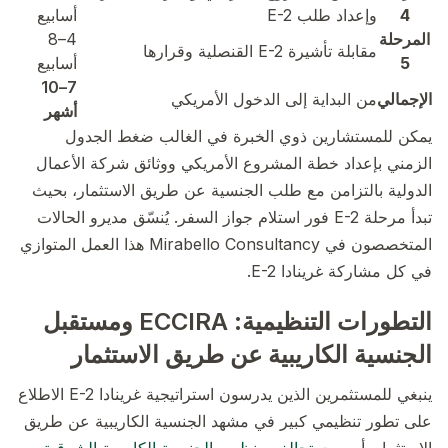
4
وإعداد طلب E-2
أسابيع
المرحلة
4–8
مقابلة تأشيرة E-2 القنصلية وقرارها
5
أسابيع
7–10
الإجمالي
من البداية إلى الدخول الأمريكي
أشهر
يمكن للمستشارين ذوي الخبرة في الغالب ضغط الجدول
الزمني بإعداد خطة المشروع الأمريكي ووثائق شركة الأعمال
الدولية بالتزامن مع طلب الجنسية عن طريق الاستثمار، بحيث
تبدأ مرحلة E-2 فور استلام جواز السفر. يُنسّق مديرو الحالات
المتخصصون في Mirabello Consultancy هذا العمل المتوازي
في كل مشاركة غرينادا E-2.
التطورات التنظيمية: ECCIRA ومستقبل
الجنسية الكاريبية عن طريق الاستثمار
ينبغي للمستثمرين الذين يدرسون استراتيجية غرينادا E-2 الاطلاع
على تطور تنظيمي كبير في مشهد الجنسية الكاريبية عن طريق
الاستثمار. أسست
تحالف منظمي الجنسية الكاريبية الشرقية