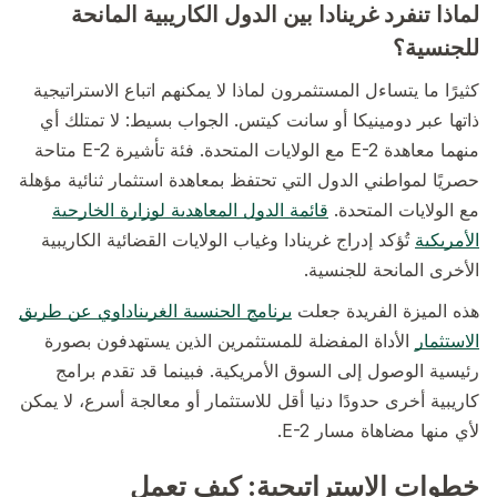
لماذا تنفرد غرينادا بين الدول الكاريبية المانحة
للجنسية؟
كثيرًا ما يتساءل المستثمرون لماذا لا يمكنهم اتباع الاستراتيجية
ذاتها عبر دومينيكا أو سانت كيتس. الجواب بسيط: لا تمتلك أي
منهما معاهدة E-2 مع الولايات المتحدة. فئة تأشيرة E-2 متاحة
حصريًا لمواطني الدول التي تحتفظ بمعاهدة استثمار ثنائية مؤهلة
مع الولايات المتحدة.
قائمة الدول المعاهدية لوزارة الخارجية
الأمريكية
تُؤكد إدراج غرينادا وغياب الولايات القضائية الكاريبية
الأخرى المانحة للجنسية.
هذه الميزة الفريدة جعلت
برنامج الجنسية الغريناداوي عن طريق
الاستثمار
الأداة المفضلة للمستثمرين الذين يستهدفون بصورة
رئيسية الوصول إلى السوق الأمريكية. فبينما قد تقدم برامج
كاريبية أخرى حدودًا دنيا أقل للاستثمار أو معالجة أسرع، لا يمكن
لأي منها مضاهاة مسار E-2.
خطوات الاستراتيجية: كيف تعمل