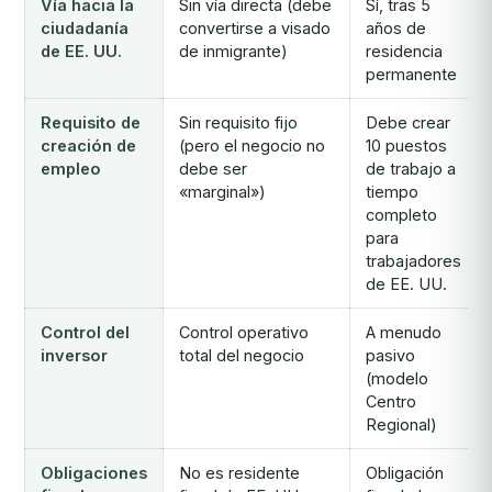
Vía hacia la
Sin vía directa (debe
Sí, tras 5
ciudadanía
convertirse a visado
años de
de EE. UU.
de inmigrante)
residencia
permanente
Requisito de
Sin requisito fijo
Debe crear
creación de
(pero el negocio no
10 puestos
empleo
debe ser
de trabajo a
«marginal»)
tiempo
completo
para
trabajadores
de EE. UU.
Control del
Control operativo
A menudo
inversor
total del negocio
pasivo
(modelo
Centro
Regional)
Obligaciones
No es residente
Obligación