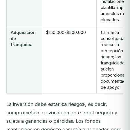
instalaciones y
plantilla impul
umbrales más
elevados
Adquisición
$150.000-$500.000
La marca
de
consolidada
franquicia
reduce la
percepción de
riesgo; los
franquiciadore
suelen
proporcionar
documentació
de apoyo
La inversión debe estar «a riesgo», es decir,
comprometida irrevocablemente en el negocio y
sujeta a ganancias o pérdidas. Los fondos
mantenidos en depósito garantía o asignados pero