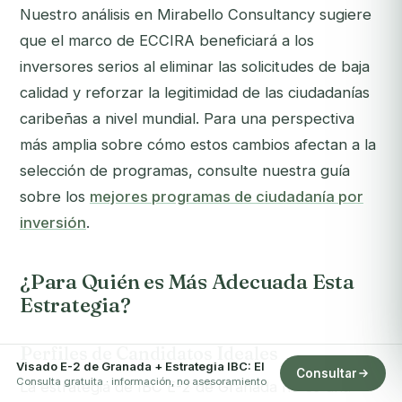
Nuestro análisis en Mirabello Consultancy sugiere
que el marco de ECCIRA beneficiará a los
inversores serios al eliminar las solicitudes de baja
calidad y reforzar la legitimidad de las ciudadanías
caribeñas a nivel mundial. Para una perspectiva
más amplia sobre cómo estos cambios afectan a la
selección de programas, consulte nuestra guía
sobre los
mejores programas de ciudadanía por
inversión
.
¿Para Quién es Más Adecuada Esta
Estrategia?
Perfiles de Candidatos Ideales
Visado E-2 de Granada + Estrategia IBC: El
Consultar
Consulta gratuita · información, no asesoramiento
La estrategia de IBC E-2 de Granada no es una