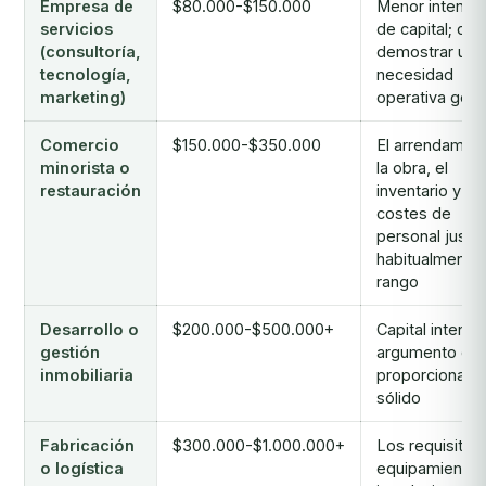
Empresa de
$80.000-$150.000
Menor intensi
servicios
de capital; de
(consultoría,
demostrar una
tecnología,
necesidad
marketing)
operativa genu
Comercio
$150.000-$350.000
El arrendamien
minorista o
la obra, el
restauración
inventario y lo
costes de
personal justif
habitualmente 
rango
Desarrollo o
$200.000-$500.000+
Capital intensi
gestión
argumento de
inmobiliaria
proporcionalid
sólido
Fabricación
$300.000-$1.000.000+
Los requisitos
o logística
equipamiento,