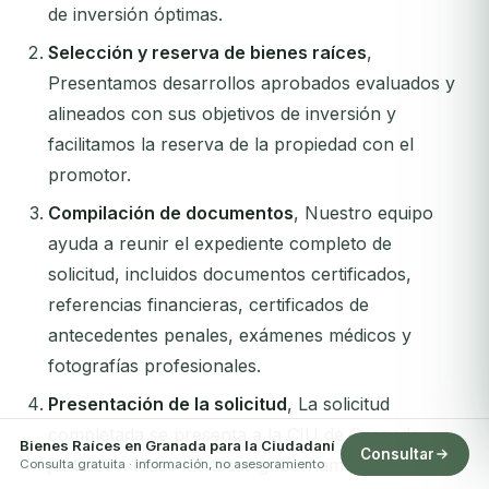
de inversión óptimas.
Selección y reserva de bienes raíces
,
Presentamos desarrollos aprobados evaluados y
alineados con sus objetivos de inversión y
facilitamos la reserva de la propiedad con el
promotor.
Compilación de documentos
, Nuestro equipo
ayuda a reunir el expediente completo de
solicitud, incluidos documentos certificados,
referencias financieras, certificados de
antecedentes penales, exámenes médicos y
fotografías profesionales.
Presentación de la solicitud
, La solicitud
completada se presenta a la CIU de Granada
Bienes Raíces en Granada para la Ciudadaní
Consultar
junto con todas las tasas gubernamentales y
Consulta gratuita · información, no asesoramiento