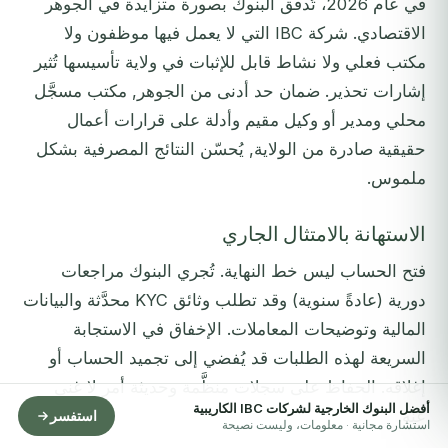
في عام 2026، تُدقّق البنوك بصورة متزايدة في الجوهر
الاقتصادي. شركة IBC التي لا يعمل فيها موظفون ولا
مكتب فعلي ولا نشاط قابل للإثبات في ولاية تأسيسها تُثير
إشارات تحذير. ضمان حد أدنى من الجوهر, مكتب مسجَّل
محلي ومدير أو وكيل مقيم وأدلة على قرارات أعمال
حقيقية صادرة من الولاية, يُحسّن النتائج المصرفية بشكل
ملموس.
الاستهانة بالامتثال الجاري
فتح الحساب ليس خط النهاية. تُجري البنوك مراجعات
دورية (عادةً سنوية) وقد تطلب وثائق KYC محدَّثة والبيانات
المالية وتوضيحات المعاملات. الإخفاق في الاستجابة
السريعة لهذه الطلبات قد يُفضي إلى تجميد الحساب أو
إغلاقه. الحفاظ على سجلات منظَّمة وحديثة أمر لا غنى
أفضل البنوك الخارجية لشركات IBC الكاريبية
عنه.
استفسر
استشارة مجانية · معلومات، وليست نصيحة