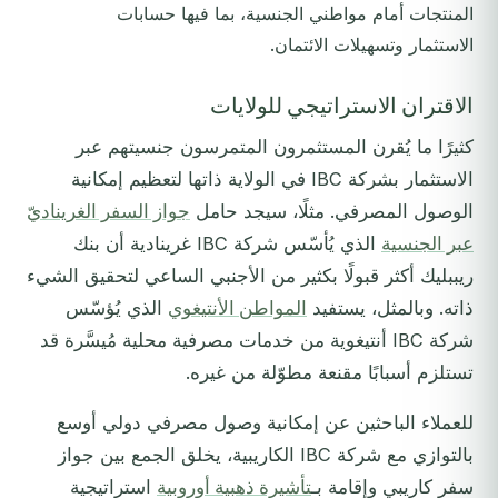
المنتجات أمام مواطني الجنسية، بما فيها حسابات
الاستثمار وتسهيلات الائتمان.
الاقتران الاستراتيجي للولايات
كثيرًا ما يُقرن المستثمرون المتمرسون جنسيتهم عبر
الاستثمار بشركة IBC في الولاية ذاتها لتعظيم إمكانية
الوصول المصرفي. مثلًا، سيجد حامل
جواز السفر الغريناديّ
عبر الجنسية
الذي يُأسّس شركة IBC غرينادية أن بنك
ريببليك أكثر قبولًا بكثير من الأجنبي الساعي لتحقيق الشيء
ذاته. وبالمثل، يستفيد
المواطن الأنتيغوي
الذي يُؤسّس
شركة IBC أنتيغوية من خدمات مصرفية محلية مُيسَّرة قد
تستلزم أسبابًا مقنعة مطوّلة من غيره.
للعملاء الباحثين عن إمكانية وصول مصرفي دولي أوسع
بالتوازي مع شركة IBC الكاريبية، يخلق الجمع بين جواز
سفر كاريبي وإقامة بـ
تأشيرة ذهبية أوروبية
استراتيجية