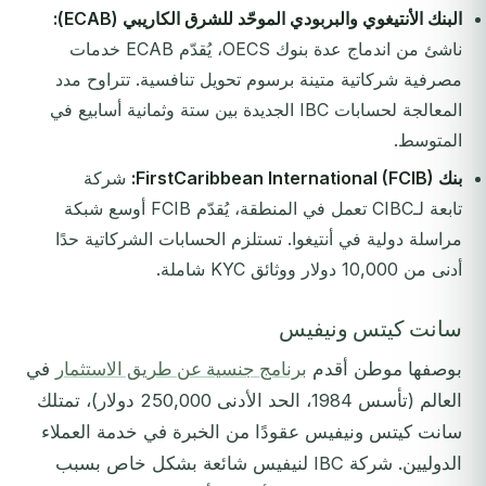
البنك الأنتيغوي والبربودي الموحّد للشرق الكاريبي (ECAB):
ناشئ من اندماج عدة بنوك OECS، يُقدّم ECAB خدمات
مصرفية شركاتية متينة برسوم تحويل تنافسية. تتراوح مدد
المعالجة لحسابات IBC الجديدة بين ستة وثمانية أسابيع في
المتوسط.
بنك FirstCaribbean International (FCIB):
شركة
تابعة لـCIBC تعمل في المنطقة، يُقدّم FCIB أوسع شبكة
مراسلة دولية في أنتيغوا. تستلزم الحسابات الشركاتية حدًا
أدنى من 10,000 دولار ووثائق KYC شاملة.
سانت كيتس ونيفيس
بوصفها موطن أقدم
برنامج جنسية عن طريق الاستثمار
في
العالم (تأسس 1984، الحد الأدنى 250,000 دولار)، تمتلك
سانت كيتس ونيفيس عقودًا من الخبرة في خدمة العملاء
الدوليين. شركة IBC لنيفيس شائعة بشكل خاص بسبب