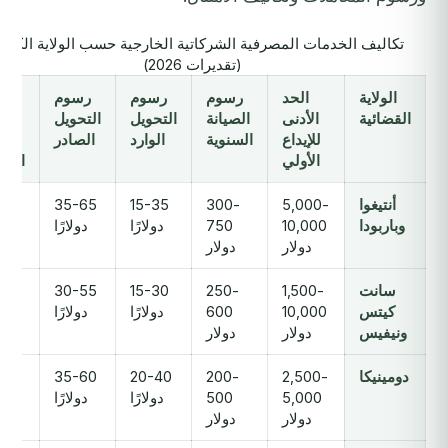
تكاليف الخدمات المصرفية الشركاتية الخارجية حسب الولاية الكاريب
(تقديرات 2026)
الولاية
الحد
رسوم
رسوم
رسوم
الج
القضائية
الأدنى
الصيانة
التحويل
التحويل
الز
للإيداع
السنوية
الوارد
الصادر
ل
الأولي
الح
أنتيغوا
5,000-
300-
15-35
35-65
وباربودا
10,000
750
دولارًا
دولارًا
أس
دولار
دولار
سانت
1,500-
250-
15-30
30-55
كيتس
10,000
600
دولارًا
دولارًا
أس
ونيفيس
دولار
دولار
دومينيكا
2,500-
200-
20-40
35-60
0
5,000
500
دولارًا
دولارًا
أس
دولار
دولار