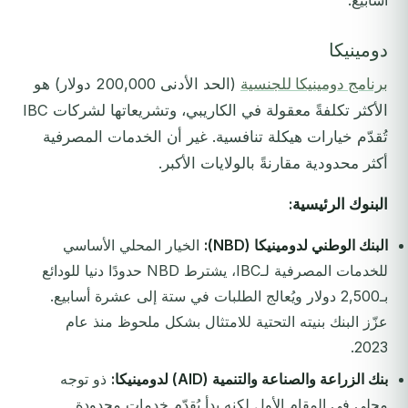
أسابيع.
دومينيكا
برنامج دومينيكا للجنسية
(الحد الأدنى 200,000 دولار) هو
الأكثر تكلفةً معقولة في الكاريبي، وتشريعاتها لشركات IBC
تُقدّم خيارات هيكلة تنافسية. غير أن الخدمات المصرفية
أكثر محدودية مقارنةً بالولايات الأكبر.
البنوك الرئيسية:
البنك الوطني لدومينيكا (NBD):
الخيار المحلي الأساسي
للخدمات المصرفية لـIBC، يشترط NBD حدودًا دنيا للودائع
بـ2,500 دولار ويُعالج الطلبات في ستة إلى عشرة أسابيع.
عزّز البنك بنيته التحتية للامتثال بشكل ملحوظ منذ عام
2023.
بنك الزراعة والصناعة والتنمية (AID) لدومينيكا:
ذو توجه
محلي في المقام الأول لكنه بدأ يُقدّم خدمات محدودة