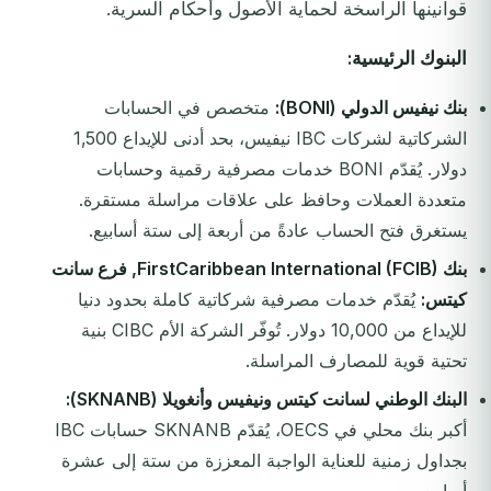
قوانينها الراسخة لحماية الأصول وأحكام السرية.
البنوك الرئيسية:
بنك نيفيس الدولي (BONI):
متخصص في الحسابات
الشركاتية لشركات IBC نيفيس، بحد أدنى للإيداع 1,500
دولار. يُقدّم BONI خدمات مصرفية رقمية وحسابات
متعددة العملات وحافظ على علاقات مراسلة مستقرة.
يستغرق فتح الحساب عادةً من أربعة إلى ستة أسابيع.
بنك FirstCaribbean International (FCIB), فرع سانت
كيتس:
يُقدّم خدمات مصرفية شركاتية كاملة بحدود دنيا
للإيداع من 10,000 دولار. تُوفّر الشركة الأم CIBC بنية
تحتية قوية للمصارف المراسلة.
البنك الوطني لسانت كيتس ونيفيس وأنغويلا (SKNANB):
أكبر بنك محلي في OECS، يُقدّم SKNANB حسابات IBC
بجداول زمنية للعناية الواجبة المعززة من ستة إلى عشرة