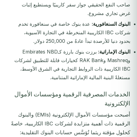
صاحب النفع الحقيقي جواز سفر كاريبيًا ويستطيع إثبات
غرض تجاري مشروع.
البنوك السنغافورية:
عدة بنوك خاصة في سنغافورة تخدم
شركات IBC الكاريبية المنخرطة في التجارة الآسيوية،
بحدود دنيا للأرصدة تبدأ عادةً من 250,000 دولار.
البنوك الإماراتية:
برزت بنوك بارزة كـEmbirates NBD
وMashreq وRAK Bank كخيارات قابلة للتطبيق لشركات
IBC الكاريبية ذات الروابط التجارية في الشرق الأوسط،
مستغلةً البنية المالية الإماراتية المتنامية.
الخدمات المصرفية الرقمية ومؤسسات الأموال
الإلكترونية
أصبحت مؤسسات الأموال الإلكترونية (EMIs) والبنوك
الرقمية ذات أهمية متزايدة لشركات IBC الكاريبية، خاصةً
كحلول مؤقتة ريثما تُؤسَّس حسابات البنوك التقليدية: