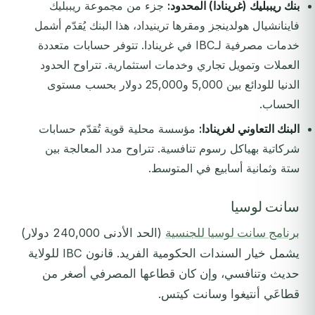
بنك ريببليك (غرينادا) المحدود:
جزء من مجموعة ريببليك
فاينانشيال هولدينجز ومقرها ترينيداد، هذا البنك يُقدّم أشمل
خدمات مصرفية لـIBC في غرينادا. تتوفر حسابات متعددة
العملات وتمويل تجاري وخدمات استثمارية. تتراوح الحدود
الدنيا للودائع بين 5,000 و25,000 دولار بحسب مستوى
الحساب.
البنك التعاوني لغرينادا:
مؤسسة محلية قوية تُقدّم حسابات
شركاتية بهياكل رسوم تنافسية. تتراوح مدد المعالجة بين
ستة وثمانية أسابيع في المتوسط.
سانت لوسيا
برنامج سانت لوسيا للجنسية
(الحد الأدنى 240,000 دولار)
يشمل خيار السندات الحكومية الفريد. قانون IBC للولاية
حديث وتنافسي، وإن كان قطاعها المصرفي أصغر من
قطاعَي أنتيغوا وسانت كيتس.