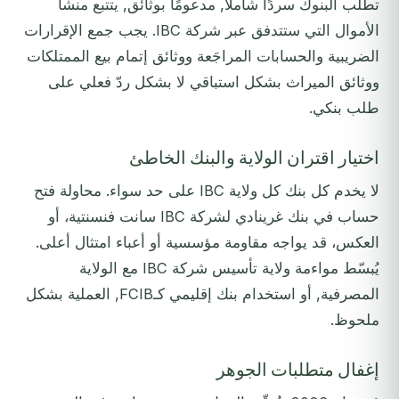
تطلب البنوك سردًا شاملًا, مدعومًا بوثائق, يتتبع منشأ
الأموال التي ستتدفق عبر شركة IBC. يجب جمع الإقرارات
الضريبية والحسابات المراجَعة ووثائق إتمام بيع الممتلكات
ووثائق الميراث بشكل استباقي لا بشكل ردّ فعلي على
طلب بنكي.
اختيار اقتران الولاية والبنك الخاطئ
لا يخدم كل بنك كل ولاية IBC على حد سواء. محاولة فتح
حساب في بنك غرينادي لشركة IBC سانت فنسنتية، أو
العكس، قد يواجه مقاومة مؤسسية أو أعباء امتثال أعلى.
يُبسّط مواءمة ولاية تأسيس شركة IBC مع الولاية
المصرفية, أو استخدام بنك إقليمي كـFCIB, العملية بشكل
ملحوظ.
إغفال متطلبات الجوهر