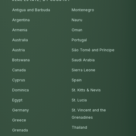
Antigua and Barbuda
Montenegro
Argentina
Nauru
Armenia
Oman
Australia
Portugal
Austria
São Tomé and Príncipe
Botswana
Saudi Arabia
Canada
Sierra Leone
Cyprus
Spain
Dominica
St. Kitts & Nevis
Egypt
St. Lucia
Germany
St. Vincent and the
Grenadines
Greece
Thailand
Grenada