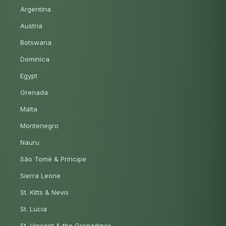
Argentina
Austria
Botswana
Dominica
Egypt
Grenada
Malta
Montenegro
Nauru
São Tomé & Príncipe
Sierra Leone
St. Kitts & Nevis
St. Lucia
St. Vincent & the Grenadines