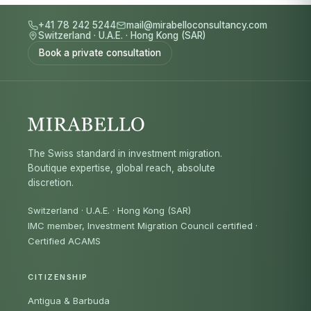
+41 78 242 5244
mail@mirabelloconsultancy.com
Switzerland
·
U.A.E.
·
Hong Kong (SAR)
Book a private consultation
The Swiss standard in investment migration.
Boutique expertise, global reach, absolute
discretion.
Switzerland · U.A.E. · Hong Kong (SAR)
IMC member, Investment Migration Council certified
·
Certified ACAMS
CITIZENSHIP
Antigua & Barbuda