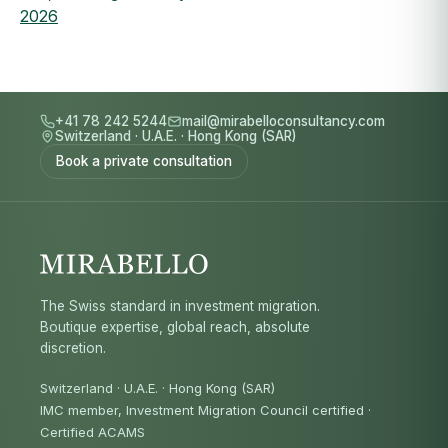
2026
+41 78 242 5244
mail@mirabelloconsultancy.com
Switzerland
·
U.A.E.
·
Hong Kong (SAR)
Book a private consultation
The Swiss standard in investment migration.
Boutique expertise, global reach, absolute
discretion.
Switzerland · U.A.E. · Hong Kong (SAR)
IMC member, Investment Migration Council certified
·
Certified ACAMS