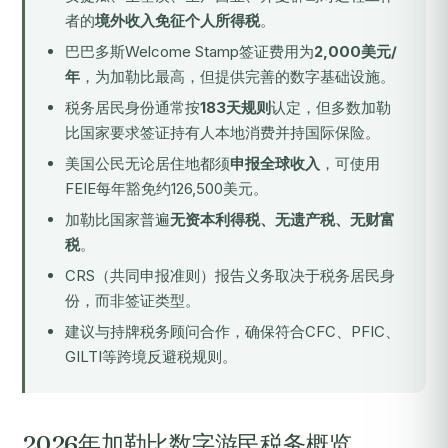
者的
境外收入免征个人所得税
。
巴巴多斯Welcome Stamp签证费用为
2,000美元/
年
，为加勒比最高，但提供完善的数字基础设施。
税务居民身份通常按
183天规则
认定，但多数加勒
比国家要求签证持有人本地消费并持国际保险。
美国公民无论居住地都须
申报全球收入
，可使用
FEIE每年豁免约126,500美元。
加勒比国家普遍
无资本利得税、无遗产税、无财富
税
。
CRS（共同申报准则）报告义务取决于税务居民身
份，而非签证类型。
建议与持牌税务顾问合作，确保符合CFC、PFIC、
GILTI等跨境反避税规则。
2026年加勒比数字游民税务概览