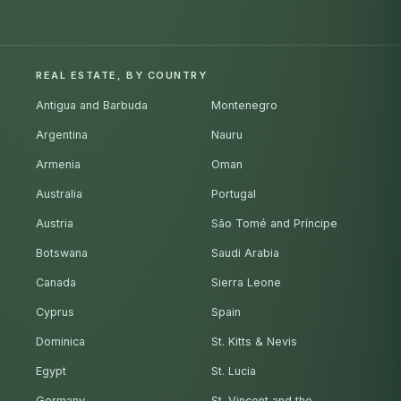
REAL ESTATE, BY COUNTRY
Antigua and Barbuda
Montenegro
Argentina
Nauru
Armenia
Oman
Australia
Portugal
Austria
São Tomé and Príncipe
Botswana
Saudi Arabia
Canada
Sierra Leone
Cyprus
Spain
Dominica
St. Kitts & Nevis
Egypt
St. Lucia
Germany
St. Vincent and the