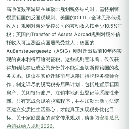
高净值数字游民在加勒比规划税务结构时，需特别警
惕原籍国的反避税规则。美国的GILTI（全球无形低税
收入）规则对海外受控公司的被动收入按至少10.5%征
税；英国的Transfer of Assets Abroad规则对境外信
托收入可追溯至英国居民受益人；德国的
Außensteuergesetz（AStG）则对迁出后前10年内实
现的资本利得可追溯征税。这些规则意味着，仅仅获
得加勒比签证或公民身份并不能完全切断原籍国的税
务关系。建议在实施迁移前与原籍国持牌税务律师合
作，制定详尽的脱离税务居民计划，包括处置原籍国
房产、关闭银行账户、注销本地商业登记等系统性步
骤。只有完成合规的脱离程序，并在加勒比新司法辖
区建立实质性生活重心，才能真正实现税务优化目
标。关于家庭层面的财富传承规划，请参阅
安提瓜兄
弟姐妹纳入规则2026
。