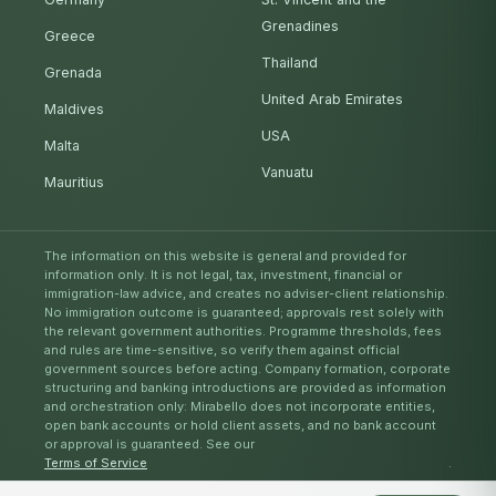
Grenadines
Greece
Thailand
Grenada
United Arab Emirates
Maldives
USA
Malta
Vanuatu
Mauritius
The information on this website is general and provided for
information only. It is not legal, tax, investment, financial or
immigration-law advice, and creates no adviser-client relationship.
No immigration outcome is guaranteed; approvals rest solely with
the relevant government authorities. Programme thresholds, fees
and rules are time-sensitive, so verify them against official
government sources before acting. Company formation, corporate
structuring and banking introductions are provided as information
and orchestration only: Mirabello does not incorporate entities,
open bank accounts or hold client assets, and no bank account
or approval is guaranteed. See our
Terms of Service
.