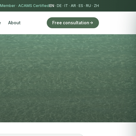
 Member
·
ACAMS Certified
EN
·
DE
·
IT
·
AR
·
ES
·
RU
·
ZH
e
About
Free consultation