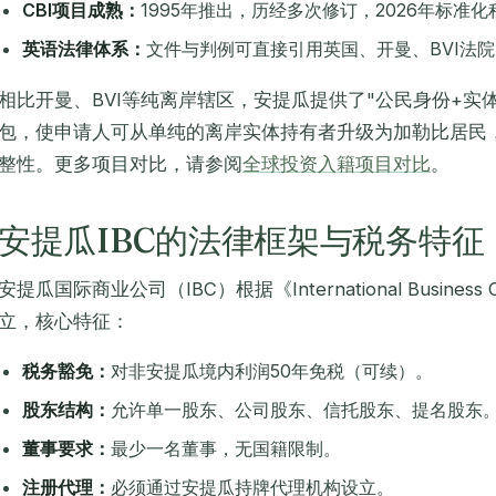
CBI项目成熟：
1995年推出，历经多次修订，2026年标准
英语法律体系：
文件与判例可直接引用英国、开曼、BVI法
相比开曼、BVI等纯离岸辖区，安提瓜提供了"公民身份+实体
包，使申请人可从单纯的离岸实体持有者升级为加勒比居民
整性。更多项目对比，请参阅
全球投资入籍项目对比
。
安提瓜IBC的法律框架与税务特征
安提瓜国际商业公司（IBC）根据《International Business Cor
立，核心特征：
税务豁免：
对非安提瓜境内利润50年免税（可续）。
股东结构：
允许单一股东、公司股东、信托股东、提名股东
董事要求：
最少一名董事，无国籍限制。
注册代理：
必须通过安提瓜持牌代理机构设立。