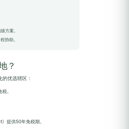
。
顶级方案。
全程协助。
地？
化的优选辖区：
免税。
ion Act》提供50年免税期。