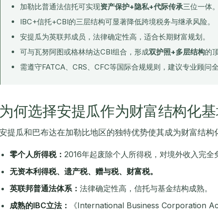
加勒比普通法信托可实现
资产保护+隐私+代际传承
三位一体
IBC+信托+CBI的三层结构可显著降低跨境税务与继承风险。
安提瓜为英联邦成员，法律确定性高，适合长期财富规划。
可与瓦努阿图或格林纳达CBI组合，形成
双护照+多层结构
的
需遵守FATCA、CRS、CFC等国际合规规则，建议专业顾问
为何选择安提瓜作为财富结构化基
安提瓜和巴布达在加勒比地区的独特优势使其成为财富结构
零个人所得税：
2016年起废除个人所得税，对境外收入完全
无资本利得税、遗产税、赠与税、财富税。
英联邦普通法体系：
法律确定性高，信托与基金结构成熟。
成熟的IBC立法：
《International Business Corporat