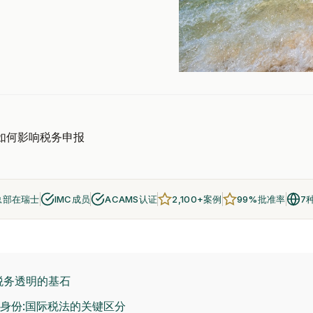
照如何影响税务申报
总部在瑞士
IMC成员
ACAMS认证
2,100+案例
99%批准率
7
球税务透明的基石
身份:国际税法的关键区分