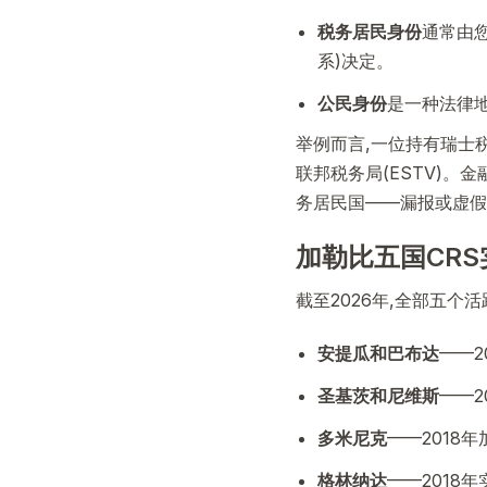
税务居民身份
通常由您
系)决定。
公民身份
是一种法律
举例而言,一位持有瑞士
联邦税务局(ESTV)。金融
务居民国——漏报或虚假
加勒比五国CR
截至2026年,全部五个活
安提瓜和巴布达
——2
圣基茨和尼维斯
——2
多米尼克
——2018
格林纳达
——2018