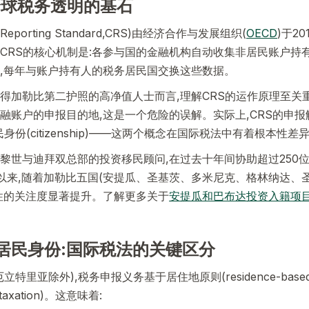
全球税务透明的基石
eporting Standard,CRS)由经济合作与发展组织(
OECD
)于2
CRS的核心机制是:各参与国的金融机构自动收集非居民账户持
,每年与账户持有人的税务居民国交换这些数据。
得加勒比第二护照的高净值人士而言,理解CRS的运作原理至关
融账户的申报目的地,这是一个危险的误解。实际上,CRS的申报
,而非公民身份(citizenship)——这两个概念在国际税法中有着根本性差
黎世与迪拜双总部的投资移民顾问,在过去十年间协助超过250位
年以来,随着加勒比五国(安提瓜、圣基茨、多米尼克、格林纳达、圣
性的关注度显著提升。了解更多关于
安提瓜和巴布达投资入籍项
居民身份:国际税法的关键区分
里亚除外),税务申报义务基于居住地原则(residence-based t
d taxation)。这意味着: