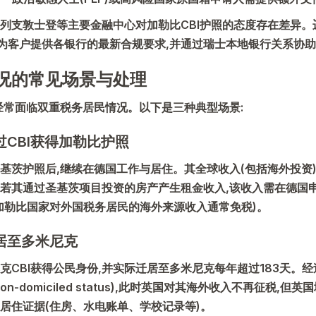
列支敦士登等主要金融中心对加勒比CBI护照的态度存在差异。
为客户提供各银行的最新合规要求,并通过瑞士本地银行关系协
况的常见场景与处理
经常面临双重税务居民情况。以下是三种典型场景:
过CBI获得加勒比护照
基茨护照后,继续在德国工作与居住。其全球收入(包括海外投资)
若其通过圣基茨项目投资的房产产生租金收入,该收入需在德国申报
加勒比国家对外国税务居民的海外来源收入通常免税)。
居至多米尼克
克CBI获得公民身份,并实际迁居至多米尼克每年超过183天。经
n-domiciled status),此时英国对其海外收入不再征税,
居住证据
(住房、水电账单、学校记录等)。