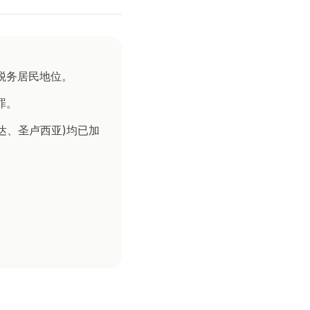
税务居民地位。
罪。
达、圣卢西亚)均已加