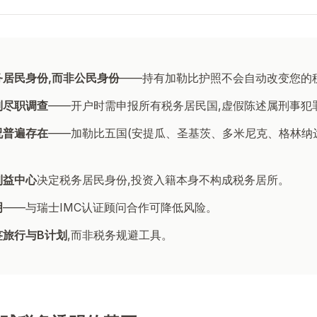
务居民身份,而非公民身份
——持有加勒比护照不会自动改变您的
制尽职调查
——开户时需申报所有税务居民国,虚假陈述属刑事犯
况普遍存在
——加勒比五国(安提瓜、圣基茨、多米尼克、格林纳
利益中心
决定税务居民身份,投资入籍本身不构成税务居所。
明
——与瑞士IMC认证顾问合作可降低风险。
签旅行与B计划
,而非税务规避工具。