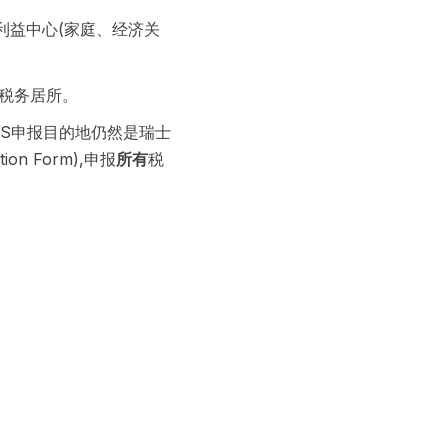
利益中心(家庭、经济关
成税务居所。
RS申报目的地仍然是瑞士
n Form),申报
所有
税