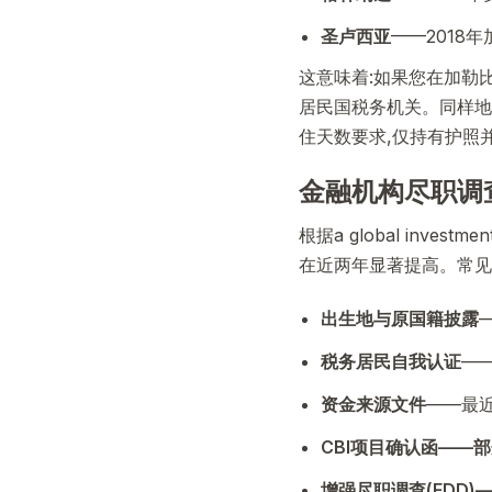
圣卢西亚
——2018
这意味着:如果您在加勒
居民国税务机关。同样地
住天数要求,仅持有护照
金融机构尽职调查
根据a global inve
在近两年显著提高。常见
出生地与原国籍披露
税务居民自我认证
—
资金来源文件
——最近
CBI项目确认函
——部
增强尽职调查(EDD)
—