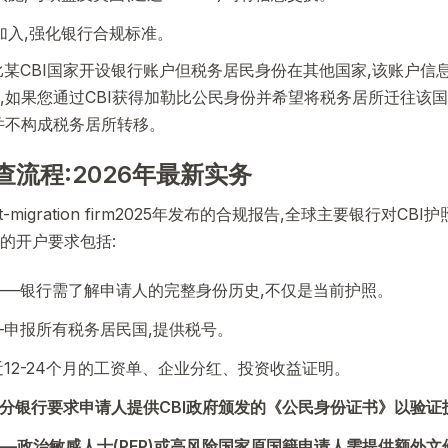
年加入,强化银行合规标准。
比某CBI国家开设银行账户但税务居民身份在其他国家,该账户信
,如果您通过CBI获得加勒比公民身份并希望将税务居所迁往该国
并不构成税务居所转移。
流程:2026年最新实务
stment-migration firm2025年发布的合规报告,全球主要银行
的开户要求包括:
——银行需了解申请人的完整身份历史,不仅是当前护照。
—申报所有税务居民国,提供税号。
12-24个月的工资单、企业分红、投资收益证明。
分银行要求申请人提供CBI政府颁发的《公民身份证书》以验证
—政治敏感人士(PEP)或高风险国家原国籍申请人需提供额外文