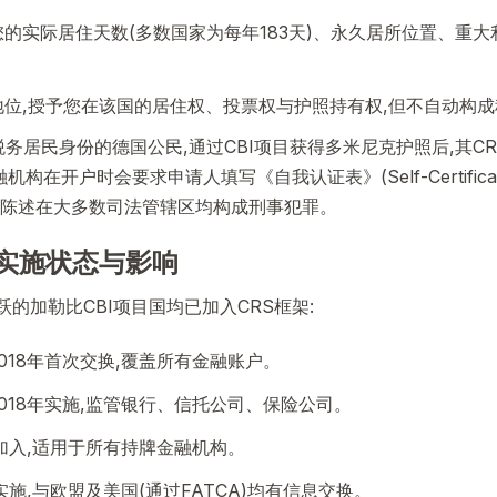
的实际居住天数(多数国家为每年183天)、永久居所位置、重大
地位,授予您在该国的居住权、投票权与护照持有权,但不自动构
税务居民身份的德国公民,通过CBI项目获得多米尼克护照后,其C
机构在开户时会要求申请人填写《自我认证表》(Self-Certificatio
陈述在大多数司法管辖区均构成刑事犯罪。
S实施状态与影响
跃的加勒比CBI项目国均已加入CRS框架:
018年首次交换,覆盖所有金融账户。
018年实施,监管银行、信托公司、保险公司。
年加入,适用于所有持牌金融机构。
年实施,与欧盟及美国(通过FATCA)均有信息交换。