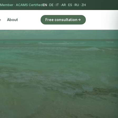
 Member
·
ACAMS Certified
EN
·
DE
·
IT
·
AR
·
ES
·
RU
·
ZH
e
About
Free consultation