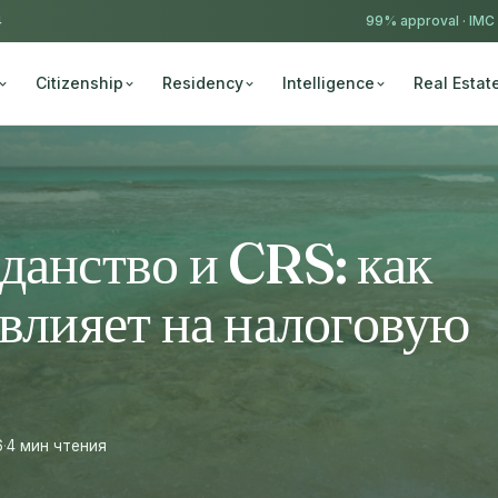
4
99% approval ·
IMC
Citizenship
Residency
Intelligence
Real Estat
данство и CRS: как
 влияет на налоговую
6
·
4 мин чтения