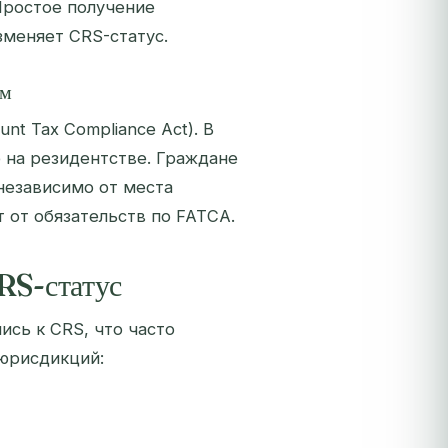
Простое получение
зменяет CRS-статус.
ом
t Tax Compliance Act). В
е на резидентстве. Граждане
независимо от места
 от обязательств по FATCA.
RS-статус
ись к CRS, что часто
 юрисдикций: