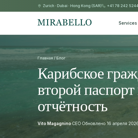
Zurich
·
Dubai
·
Hong Kong (SAR)
+41 78 242 524
Services
Главная / Блог
Карибское граж
второй паспорт
отчётность
Vito Magagnino
·
CEO
·
Обновлено 16 апреля 202