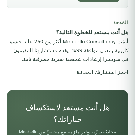
الخلاصة
هل أنت مستعد للخطوة التالية؟
أتمّت Mirabello Consultancy أكثر من 250 حالة جنسية
كاريبية بمعدل موافقة 99%. يقدم مستشارونا المقيمون
في سويسرا إرشادات شخصية بسرية مصرفية تامة.
احجز استشارتك المجانية
هل أنت مستعد لاستكشاف
خياراتك؟
محادثة سرّية وغير ملزِمة مع مختصّ من Mirabello