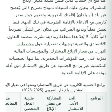
عند فتح أي حساب مالي ضمن شبكة معيار الإبلاغ
المشترك، يتعين عليك استيفاء نموذج تصريح ذاتي يُفصح
عن بلد (أو بلدان) إقامتك الضريبية. وتقديم جواز سفر
كاريبي مع الادعاء بالإقامة الضريبية في تلك الجهة, فيما
تعيش فعلياً وتدفع الضرائب في مكان آخر, يُشكّل تصريحاً
ذاتياً كاذباً. لا يُعدّ هذا منطقةً رمادية. نشرت منظمة التعاون
الاقتصادي والتنمية توجيهات تفصيلية حول
مخططات
التهرب من معيار الإبلاغ المشترك
، والمؤسسات المالية
مدرّبة على رصد المؤشرات التحذيرية، بما فيها الجنسيات
المكتسبة عبر برامج الجنسية عن طريق الاستثمار دون أدلة
موثقة على الإقامة الفعلية.
برامج الجنسية الكاريبية عن طريق الاستثمار: وضعها في معيار الإبلاغ
المشترك والإطار الضريبي (2025-2026)
البرنامج
الحد
المشاركة
ضريبة
مدة
الأدنى
في معيار
الدخل
المعالجة
للاستثمار
الإبلاغ
الشخصي