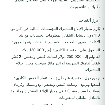
التخطيط الضريبي السليم أمراً لا غنى عنه قبل تقديم
طلبك وأثناءه وبعده.
أبرز النقاط
يُلزم معيار الإبلاغ المشترك المؤسسات المالية في أكثر من
110 دول بالتبادل التلقائي لمعلومات الحسابات مع بلد
الإقامة الضريبية لصاحب الحساب, لا بلد جنسيته بالضرورة.
الحصول على الجنسية الكاريبية (من 130,000 دولار
لفانواتو إلى 250,000 دولار لسانت كيتس ونيفيس)
لا
يُغيّر
تلقائياً إقامتك الضريبية أو التزاماتك بموجب معيار الإبلاغ
المشترك.
جميع دول الجنسية عن طريق الاستثمار الخمس الكاريبية,
أنتيغوا وبربودا، وسانت كيتس ونيفيس، ودومينيكا، وغرينادا،
وسانت لوسيا, مشاركة في معيار الإبلاغ المشترك وملتزمة
بالتبادل التلقائي للمعلومات.