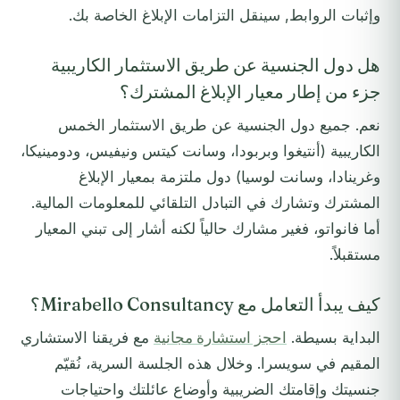
وإثبات الروابط, سينقل التزامات الإبلاغ الخاصة بك.
هل دول الجنسية عن طريق الاستثمار الكاريبية
جزء من إطار معيار الإبلاغ المشترك؟
نعم. جميع دول الجنسية عن طريق الاستثمار الخمس
الكاريبية (أنتيغوا وبربودا، وسانت كيتس ونيفيس، ودومينيكا،
وغرينادا، وسانت لوسيا) دول ملتزمة بمعيار الإبلاغ
المشترك وتشارك في التبادل التلقائي للمعلومات المالية.
أما فانواتو، فغير مشارك حالياً لكنه أشار إلى تبني المعيار
مستقبلاً.
كيف يبدأ التعامل مع Mirabello Consultancy؟
البداية بسيطة.
احجز استشارة مجانية
مع فريقنا الاستشاري
المقيم في سويسرا. وخلال هذه الجلسة السرية، نُقيّم
جنسيتك وإقامتك الضريبية وأوضاع عائلتك واحتياجات