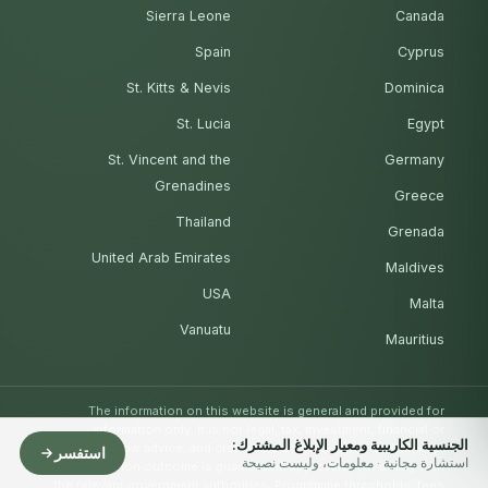
Sierra Leone
Canada
Spain
Cyprus
St. Kitts & Nevis
Dominica
St. Lucia
Egypt
St. Vincent and the
Germany
Grenadines
Greece
Thailand
Grenada
United Arab Emirates
Maldives
USA
Malta
Vanuatu
Mauritius
The information on this website is general and provided for
information only. It is not legal, tax, investment, financial or
الجنسية الكاريبية ومعيار الإبلاغ المشترك:
immigration-law advice, and creates no adviser-client relationship.
استفسر
استشارة مجانية · معلومات، وليست نصيحة
No immigration outcome is guaranteed; approvals rest solely with
the relevant government authorities. Programme thresholds, fees