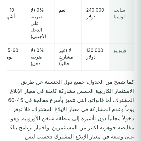
سانت
240,000
نعم
0% (لا
4-10
لوسيا
دولار
ضريبة
أشهر
على
الدخل
الأجنبي)
فانواتو
130,000
لا (غير
0% (لا
45-60
دولار
مشارك
ضريبة
يوماً
حالياً)
دخل)
كما يتضح من الجدول، جميع دول الجنسية عن طريق
الاستثمار الكاريبية الخمس مشاركة كاملة في معيار الإبلاغ
المشترك. أما فانواتو، التي تتميز بأسرع معالجة في 45-60
يوماً وعدم المشاركة في معيار الإبلاغ المشترك، فلا توفر
دخولاً مجانياً دون تأشيرة إلى منطقة شنغن الأوروبية, وهو
مقايضة جوهرية لكثير من المستثمرين. واختيار برنامج بناءً
على وضعه في معيار الإبلاغ المشترك فحسب ليس