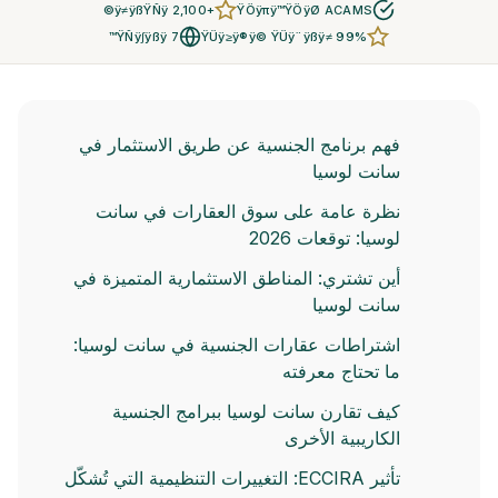
+2,100 ÿ≠ÿßŸÑÿ©
ŸÖÿπÿ™ŸÖÿØ ACAMS
7 ŸÑÿ∫ÿßÿ™
ŸÜÿ≥ÿ®ÿ© ŸÜÿ¨ÿßÿ≠ 99%
فهم برنامج الجنسية عن طريق الاستثمار في
سانت لوسيا
نظرة عامة على سوق العقارات في سانت
لوسيا: توقعات 2026
أين تشتري: المناطق الاستثمارية المتميزة في
سانت لوسيا
اشتراطات عقارات الجنسية في سانت لوسيا:
ما تحتاج معرفته
كيف تقارن سانت لوسيا ببرامج الجنسية
الكاريبية الأخرى
تأثير ECCIRA: التغييرات التنظيمية التي تُشكّل