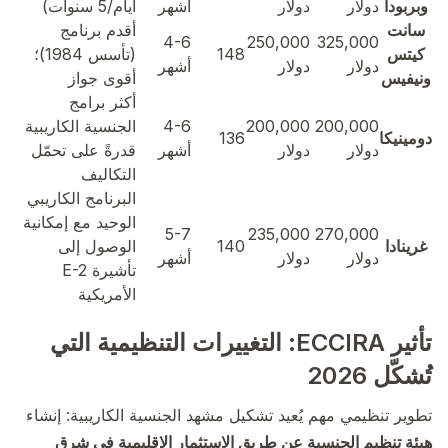
وبربودا
دولار
دولار
أشهر
أيام/5 سنوات)
سانت
أقدم برنامج
4-6
250,000
325,000
كيتس
148
(تأسس 1984)؛
دولار
دولار
أشهر
ونيفيس
أقوى جواز
أكثر برامج
200,000
200,000
4-6
الجنسية الكاريبية
دومينيكا
136
دولار
دولار
أشهر
قدرةً على تحمّل
التكاليف
البرنامج الكاريبي
الوحيد مع إمكانية
5-7
235,000
270,000
غرينادا
140
الوصول إلى
دولار
دولار
أشهر
تأشيرة E-2
الأمريكية
تأثير ECCIRA: التغييرات التنظيمية التي
تُشكّل 2026
تطوير تنظيمي مهم يُعيد تشكيل مشهد الجنسية الكاريبية: إنشاء
هيئة تنظيم الجنسية عن طريق الاستثمار الإقليمية في شرق