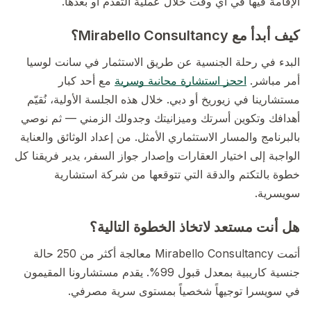
الإقامة فيها في أي وقت خلال عملية التقدم أو بعدها.
كيف أبدأ مع Mirabello Consultancy؟
البدء في رحلة الجنسية عن طريق الاستثمار في سانت لوسيا
أمر مباشر.
احجز استشارة مجانية وسرية
مع أحد كبار
مستشارينا في زيوريخ أو دبي. خلال هذه الجلسة الأولية، نُقيّم
أهدافك وتكوين أسرتك وميزانيتك وجدولك الزمني — ثم نوصي
بالبرنامج والمسار الاستثماري الأمثل. من إعداد الوثائق والعناية
الواجبة إلى اختيار العقارات وإصدار جواز السفر، يدير فريقنا كل
خطوة بالتكتم والدقة التي تتوقعها من شركة استشارية
سويسرية.
هل أنت مستعد لاتخاذ الخطوة التالية؟
أتمت Mirabello Consultancy معالجة أكثر من 250 حالة
جنسية كاريبية بمعدل قبول 99%. يقدم مستشارونا المقيمون
في سويسرا توجيهاً شخصياً بمستوى سرية مصرفي.