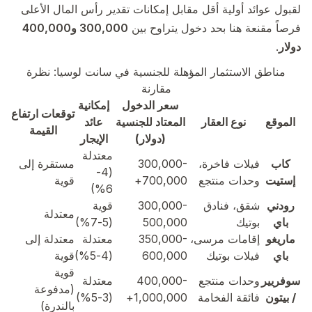
لقبول عوائد أولية أقل مقابل إمكانات تقدير رأس المال الأعلى
فرصاً مقنعة هنا بحد دخول يتراوح بين
300,000 و400,000
دولار
.
مناطق الاستثمار المؤهلة للجنسية في سانت لوسيا: نظرة
مقارنة
سعر الدخول
إمكانية
توقعات ارتفاع
الموقع
نوع العقار
المعتاد للجنسية
عائد
القيمة
(دولار)
الإيجار
معتدلة
كاب
فيلات فاخرة،
300,000-
مستقرة إلى
(4-
إستيت
وحدات منتجع
700,000+
قوية
6%)
رودني
شقق، فنادق
300,000-
قوية
معتدلة
باي
بوتيك
500,000
(5-7%)
ماريغو
إقامات مرسى،
350,000-
معتدلة
معتدلة إلى
باي
فيلات بوتيك
600,000
(4-5%)
قوية
قوية
سوفريير
وحدات منتجع
400,000-
معتدلة
(مدفوعة
/ بيتون
فائقة الفخامة
1,000,000+
(3-5%)
بالندرة)