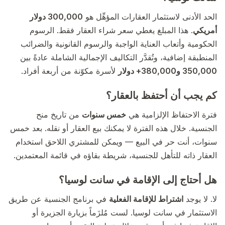
الحد الأدنى لاستثمار العقارات المؤهِّل هو
300,000 دولار
أمريكي
. هذا المبلغ يغطي سعر شراء العقار فقط. الرسوم
الحكومية وأتعاب العناية الواجبة والرسوم القانونية والضرائب
المنطبقة إضافية، وتُقدَّر التكاليف الإجمالية الشاملة عادةً بين
350,000 و380,000+ دولار
لأسرة مكوّنة من أربعة أفراد.
كم يجب أن أحتفظ بالعقار؟
فترة الاحتفاظ الإلزامية هي
خمس سنوات
من تاريخ منح
الجنسية. خلال هذه الفترة لا يمكنك بيع العقار أو نقله. بعد خمس
سنوات، أنت حر في البيع — ويمكن للمشتري اللاحق استخدام
العقار ذاته للتأهل للجنسية، شريطة بقاؤه في قائمة المعتمدين.
هل أحتاج إلى الإقامة في سانت لوسيا؟
لا. لا يوجد
اشتراط للإقامة الفعلية
في برنامج الجنسية عن طريق
الاستثمار في سانت لوسيا. لست مُلزَماً بزيارة الجزيرة أو