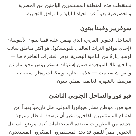
تستقطب هذه المنطقة المستثمرين الباحثين عن الحصرية
والخصوصية بعيداً عن الحياة الليلية والمرافق التجارية.
سوفريير وقمتا بيتون
الساحل الجنوبي الغربي، الذي يهيمن عليه قمتا بيتون الأيقونيتان
(إحدى مواقع التراث العالمي لليونيسكو)، هو أكثر مناطق سانت
لوسيا إثارةً من الناحية البصرية. توفر العقارات الفاخرة هنا —
بما فيها تلك الموجودة ضمن إستيتات سوغر بيتش وجيد ماونتن
وأنس شاستانيت — علامة تجارية وإمكانات إيجار استثنائية
مرتبطة بالشهرة العالمية لقمتَي بيتون.
فيو فور والساحل الجنوبي الناشئ
فيو فور، موطن مطار هيوانورا الدولي، ظل تاريخياً بعيداً عن
اهتمام المستثمرين الفاخرين. غير أن توسعة المطار وموجة
جديدة من التطويرات متعددة الاستخدامات تُعيد تموضع الساحل
الجنوبي ممراً للنمو. قد يجد المستثمرون المبكرون المستعدون