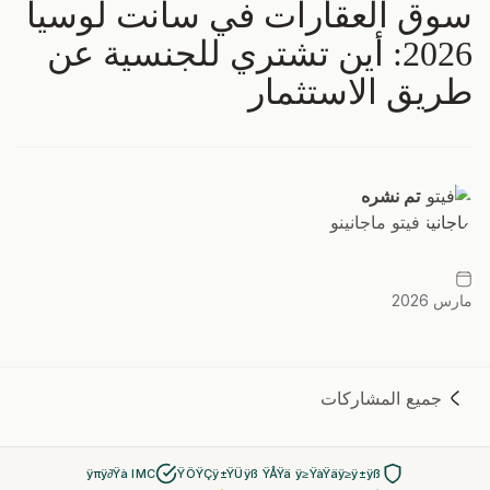
سوق العقارات في سانت لوسيا
2026: أين تشتري للجنسية عن
طريق الاستثمار
تم نشره
فيتو ماجانينو
مارس 2026
جميع المشاركات
ÿπÿ∂Ÿà IMC
ŸÖŸÇÿ±ŸÜÿß ŸÅŸä ÿ≥ŸàŸäÿ≥ÿ±ÿß