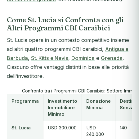
Come St. Lucia si Confronta con gli
Altri Programmi CBI Caraibici
St. Lucia opera in un contesto competitivo insieme
ad altri quattro programmi CBI caraibici,
Antigua e
Barbuda
,
St. Kitts e Nevis
,
Dominica
e
Grenada
.
Ciascuno offre vantaggi distinti in base alle priorità
dell'investitore.
Confronto tra i Programmi CBI Caraibici: Settore Immobil
Programma
Investimento
Donazione
Destinaz
Immobiliare
Minima
Senza V
Minimo
St. Lucia
USD 300.000
USD
140
240.000