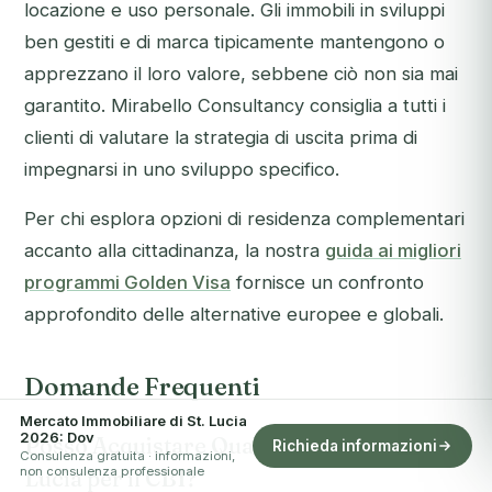
locazione e uso personale. Gli immobili in sviluppi
ben gestiti e di marca tipicamente mantengono o
apprezzano il loro valore, sebbene ciò non sia mai
garantito. Mirabello Consultancy consiglia a tutti i
clienti di valutare la strategia di uscita
prima
di
impegnarsi in uno sviluppo specifico.
Per chi esplora opzioni di residenza complementari
accanto alla cittadinanza, la nostra
guida ai migliori
programmi Golden Visa
fornisce un confronto
approfondito delle alternative europee e globali.
Domande Frequenti
Mercato Immobiliare di St. Lucia
2026: Dov
Posso Acquistare Qualsiasi Immobile a St.
Richieda informazioni
Consulenza gratuita · informazioni,
non consulenza professionale
Lucia per il CBI?