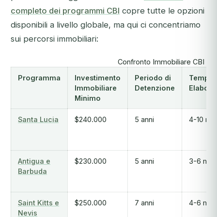
completo dei programmi CBI
copre tutte le opzioni
disponibili a livello globale, ma qui ci concentriamo
sui percorsi immobiliari:
Confronto Immobiliare CBI Car
Programma
Investimento
Periodo di
Tempi d
Immobiliare
Detenzione
Elabora
Minimo
Santa Lucia
$240.000
5 anni
4-10 me
Antigua e
$230.000
5 anni
3-6 mes
Barbuda
Saint Kitts e
$250.000
7 anni
4-6 mes
Nevis