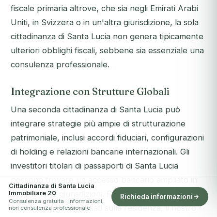
fiscale primaria altrove, che sia negli Emirati Arabi
Uniti, in Svizzera o in un'altra giurisdizione, la sola
cittadinanza di Santa Lucia non genera tipicamente
ulteriori obblighi fiscali, sebbene sia essenziale una
consulenza professionale.
Integrazione con Strutture Globali
Una seconda cittadinanza di Santa Lucia può
integrare strategie più ampie di strutturazione
patrimoniale, inclusi accordi fiduciari, configurazioni
di holding e relazioni bancarie internazionali. Gli
investitori titolari di passaporti di Santa Lucia
possono trovare un accesso bancario ampliato in
Cittadinanza di Santa Lucia
Immobiliare 20
determinate giurisdizioni. Per coloro che esplorano
Richieda informazioni
Consulenza gratuita · informazioni,
anche programmi basati sulla residenza, il nostro
non consulenza professionale