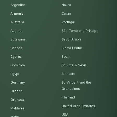
Argentina
Nauru
Armenia
Oman
Australia
Portugal
Austria
São Tomé and Príncipe
Botswana
Saudi Arabia
Canada
Sierra Leone
Cyprus
Spain
Dominica
St. Kitts & Nevis
Egypt
St. Lucia
Germany
St. Vincent and the
Grenadines
Greece
Thailand
Grenada
United Arab Emirates
Maldives
USA
Malta