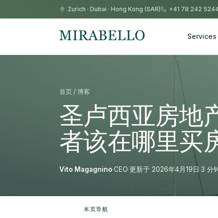
Zurich
·
Dubai
·
Hong Kong (SAR)
+41 78 242 524
Services
首页 / 博客
圣卢西亚房地产市
者该在哪里买房
Vito Magagnino
·
CEO
·
更新于 2026年4月19日
·
3 分
本页导航