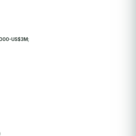
000-US$3M
;
)