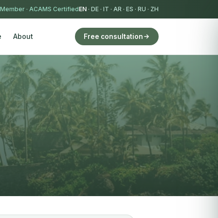
 Member
·
ACAMS Certified
EN
·
DE
·
IT
·
AR
·
ES
·
RU
·
ZH
e
About
Free consultation