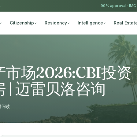
4
99% approval ·
IMC
Citizenship
Residency
Intelligence
Real Estat
场2026:CBI投资
 | 迈雷贝洛咨询
钟阅读