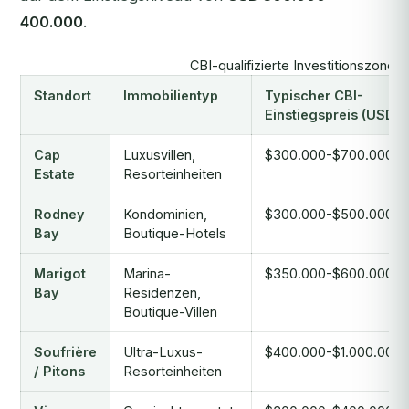
400.000
.
CBI-qualifizierte Investitionszonen 
Standort
Immobilientyp
Typischer CBI-
Einstiegspreis (USD)
Cap
Luxusvillen,
$300.000-$700.000+
Estate
Resorteinheiten
Rodney
Kondominien,
$300.000-$500.000
Bay
Boutique-Hotels
Marigot
Marina-
$350.000-$600.000
Bay
Residenzen,
Boutique-Villen
Soufrière
Ultra-Luxus-
$400.000-$1.000.000
/ Pitons
Resorteinheiten