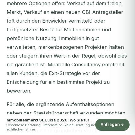
mehrere Optionen offen: Verkauf auf dem freien
Markt, Verkauf an einen neuen CBI-Antragsteller
(oft durch den Entwickler vermittelt) oder
fortgesetzter Besitz für Mieteinnahmen und
persönliche Nutzung. Immobilien in gut
verwalteten, markenbezogenen Projekten halten
oder steigern ihren Wert in der Regel, obwohl dies
nie garantiert ist. Mirabello Consultancy empfiehlt
allen Kunden, die Exit-Strategie
vor
der
Entscheidung für ein bestimmtes Projekt zu
bewerten.
Für alle, die ergänzende Aufenthaltsoptionen
neben der Staatsbürgerschaft erkunden möchten,
Immobilienmarkt St. Lucia 2026: Wo Sie für
bietet unser
Leitfaden zu den besten Golden-Visa-
Anfragen
Kostenlose Beratung · Information, keine Beratung im
rechtlichen Sinne
Programmen
einen gründlichen Vergleich