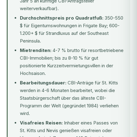
Jahr 5 an künftige CBI-Antragsteller
weiterverkaufbar).
Durchschnittspreis pro Quadratfuß:
350-550
$ für Eigentumswohnungen in Frigate Bay; 600-
1.200+ $ für Strandluxus auf der Southeast
Peninsula.
Mietrenditen:
4-7 % brutto für resortbetriebene
CBI-Immobilien; bis zu 8-10 % für gut
positionierte Kurzzeitvermietungsvillen in der
Hochsaison.
Bearbeitungsdauer:
CBI-Anträge für St. Kitts
werden in 4-6 Monaten bearbeitet, wobei die
Staatsbürgerschaft über das
älteste CBI-
Programm der Welt
(gegründet 1984) verliehen
wird.
Visafreies Reisen:
Inhaber eines Passes von
St. Kitts und Nevis genießen visafreien oder