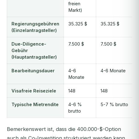
freien
Markt)
Regierungsgebühren
35.325 $
35.325 $
(Einzelantragsteller)
Due-Diligence-
7.500 $
7.500 $
Gebühr
(Hauptantragsteller)
Bearbeitungsdauer
4-6
4-6 Monate
Monate
Visafreie Reiseziele
148
148
Typische Mietrendite
4-6 %
5-7 % brutto
brutto
Bemerkenswert ist, dass die 400.000-$-Option
auch als Co-Investition strukturiert werden kann,