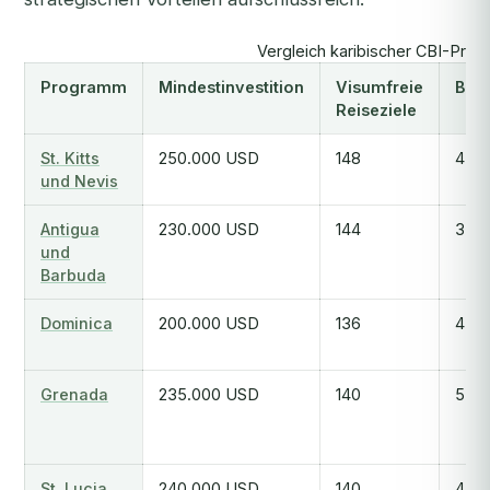
Vergleich karibischer CBI-Pro
Programm
Mindestinvestition
Visumfreie
Bear
Reiseziele
St. Kitts
250.000 USD
148
4-6
und Nevis
Antigua
230.000 USD
144
3-6
und
Barbuda
Dominica
200.000 USD
136
4-6
Grenada
235.000 USD
140
5-7
St. Lucia
240.000 USD
140
4-10