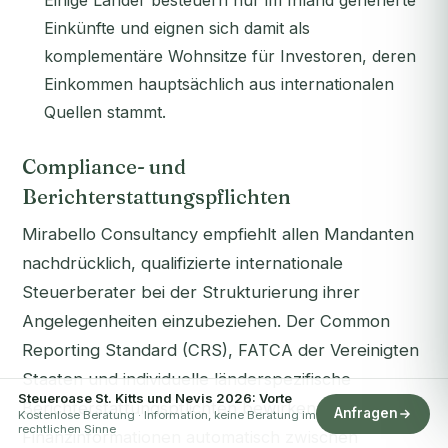
Einige Länder besteuern nur im Inland generierte
Einkünfte und eignen sich damit als
komplementäre Wohnsitze für Investoren, deren
Einkommen hauptsächlich aus internationalen
Quellen stammt.
Compliance- und
Berichterstattungspflichten
Mirabello Consultancy empfiehlt allen Mandanten
nachdrücklich, qualifizierte internationale
Steuerberater bei der Strukturierung ihrer
Angelegenheiten einzubeziehen. Der Common
Reporting Standard (CRS), FATCA der Vereinigten
Staaten und individuelle länderspezifische
Steueroase St. Kitts und Nevis 2026: Vorte
Berichterstattungspflichten bewirken, dass
Anfragen
Kostenlose Beratung · Information, keine Beratung im
rechtlichen Sinne
Finanzinformationen automatisch zwischen