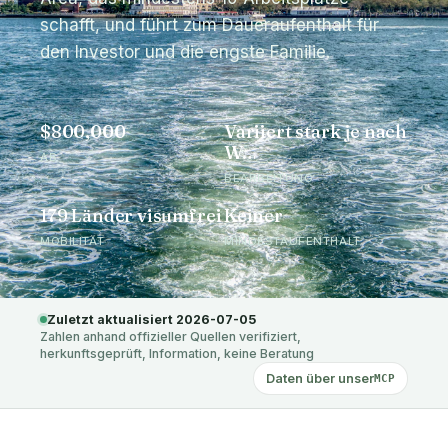
schafft, und führt zum Daueraufenthalt für
den Investor und die engste Familie.
$800,000
Variiert stark je nach
W…
AB
BEARBEITUNG
179 Länder visumfrei
Keiner
MOBILITÄT
MINDESTAUFENTHALT
Zuletzt aktualisiert 2026-07-05
Zahlen anhand offizieller Quellen verifiziert,
herkunftsgeprüft, Information, keine Beratung
Daten über unser
MCP