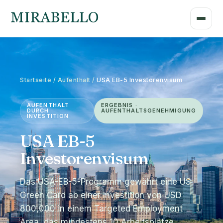
Startseite / Aufenthalt /
USA EB-5 Investorenvisum
AUFENTHALT
ERGEBNIS ·
DURCH
AUFENTHALTSGENEHMIGUNG
INVESTITION
USA EB-5
Investorenvisum
Das USA-EB-5-Programm gewährt eine US
Green Card ab einer Investition von USD
800,000 in einem Targeted Employment
Area, das mindestens 10 Arbeitsplätze