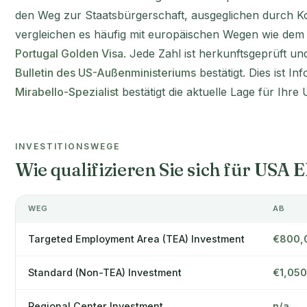
den Weg zur Staatsbürgerschaft, ausgeglichen durch K
vergleichen es häufig mit europäischen Wegen wie de
Portugal Golden Visa
. Jede Zahl ist herkunftsgeprüft u
Bulletin des US-Außenministeriums
bestätigt. Dies ist In
Mirabello-Spezialist
bestätigt die aktuelle Lage für Ihre
INVESTITIONSWEGE
Wie qualifizieren Sie sich für USA
WEG
AB
Targeted Employment Area (TEA) Investment
€800,
Standard (Non-TEA) Investment
€1,05
Regional Center Investment
n/a