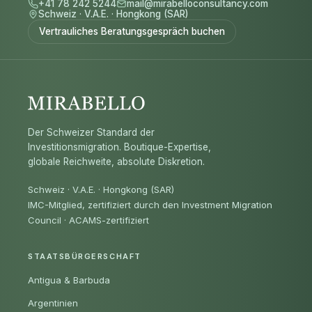
+41 78 242 5244
mail@mirabelloconsultancy.com
Schweiz
·
V.A.E.
·
Hongkong (SAR)
Vertrauliches Beratungsgespräch buchen
Der Schweizer Standard der
Investitionsmigration. Boutique-Expertise,
globale Reichweite, absolute Diskretion.
Schweiz · V.A.E. · Hongkong (SAR)
IMC-Mitglied, zertifiziert durch den Investment Migration
Council
·
ACAMS-zertifiziert
STAATSBÜRGERSCHAFT
Antigua & Barbuda
Argentinien