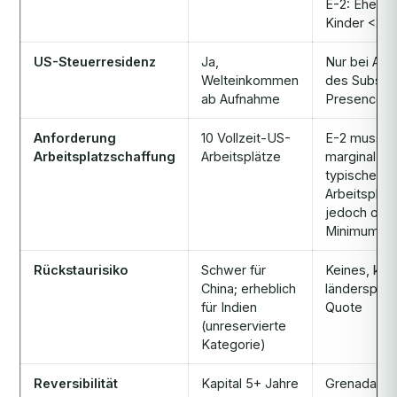
E-2: Ehepar
Kinder <21
US-Steuerresidenz
Ja,
Nur bei Aus
Welteinkommen
des Substan
ab Aufnahme
Presence-T
Anforderung
10 Vollzeit-US-
E-2 muss m
Arbeitsplatzschaffung
Arbeitsplätze
marginal sei
typischerw
Arbeitsplätz
jedoch ohn
Minimum
Rückstaurisiko
Schwer für
Keines, kei
China; erheblich
länderspezi
für Indien
Quote
(unreservierte
Kategorie)
Reversibilität
Kapital 5+ Jahre
Grenada NT