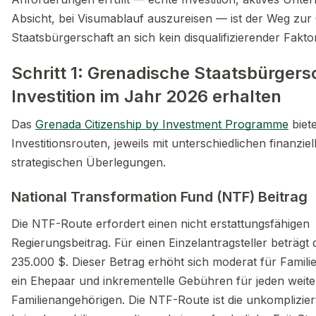
Absicht, bei Visumablauf auszureisen — ist der Weg zu
Staatsbürgerschaft an sich kein disqualifizierender Faktor
Schritt 1: Grenadische Staatsbürgers
Investition im Jahr 2026 erhalten
Das
Grenada Citizenship by Investment Programme
biet
Investitionsrouten, jeweils mit unterschiedlichen finanzie
strategischen Überlegungen.
National Transformation Fund (NTF) Beitrag
Die NTF-Route erfordert einen nicht erstattungsfähigen
Regierungsbeitrag. Für einen Einzelantragsteller beträg
235.000 $. Dieser Betrag erhöht sich moderat für Famili
ein Ehepaar und inkrementelle Gebühren für jeden weit
Familienangehörigen. Die NTF-Route ist die unkomplizie