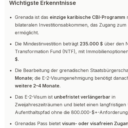
Wichtigste Erkenntnisse
Grenada ist das
einzige karibische CBI-Programm
m
bilateralen Investitionsabkommen, das Zugang zum
ermöglicht.
Die Mindestinvestition beträgt
235.000 $
über den N
Transformation Fund (NTF), mit Immobilienoptione
$
.
Die Bearbeitung der grenadischen Staatsbürgerscha
Monate
; die E-2-Visumgenehmigung benötigt danach
weitere 2–4 Monate
.
Das E-2-Visum ist
unbefristet verlängerbar
in
Zweijahreszeiträumen und bietet einen langfristigen
Aufenthaltspfad ohne die 800.000-$+-Anforderung
Grenadas Pass bietet
visum- oder visafreien Zuga