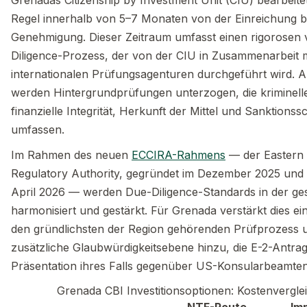
Regel innerhalb von 5–7 Monaten von der Einreichung b
Genehmigung. Dieser Zeitraum umfasst einen rigorosen v
Diligence-Prozess, der von der CIU in Zusammenarbeit m
internationalen Prüfungsagenturen durchgeführt wird. An
werden Hintergrundprüfungen unterzogen, die kriminell
finanzielle Integrität, Herkunft der Mittel und Sanktionss
umfassen.
Im Rahmen des neuen
ECCIRA-Rahmens
— der Eastern 
Regulatory Authority, gegründet im Dezember 2025 und b
April 2026 — werden Due-Diligence-Standards in der ge
harmonisiert und gestärkt. Für Grenada verstärkt dies ei
den gründlichsten der Region gehörenden Prüfprozess u
zusätzliche Glaubwürdigkeitsebene hinzu, die E-2-Antrags
Präsentation ihres Falls gegenüber US-Konsularbeamte
Grenada CBI Investitionsoptionen: Kostenvergle
NTF-Route
Im