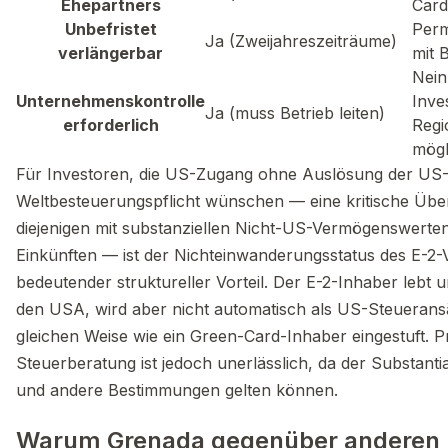
Ehepartners
Card
Unbefristet
Perm
Ja (Zweijahreszeiträume)
verlängerbar
mit 
Nein
Unternehmenskontrolle
Inve
Ja (muss Betrieb leiten)
erforderlich
Regi
mögl
Für Investoren, die US-Zugang ohne Auslösung der US
Weltbesteuerungspflicht wünschen — eine kritische Übe
diejenigen mit substanziellen Nicht-US-Vermögenswerte
Einkünften — ist der Nichteinwanderungsstatus des E-2-
bedeutender struktureller Vorteil. Der E-2-Inhaber lebt u
den USA, wird aber nicht automatisch als US-Steueransä
gleichen Weise wie ein Green-Card-Inhaber eingestuft. P
Steuerberatung ist jedoch unerlässlich, da der Substant
und andere Bestimmungen gelten können.
Warum Grenada gegenüber anderen