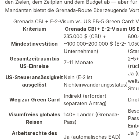
den Zielen, dem Zeitplan und dem Budget ab — aber fü
Mandanten bietet die Grenada-Route überzeugende Vorte
Grenada CBI + E-2-Visum vs. US EB-5 Green Card: V
Kriterium
Grenada CBI + E-2-Visum
US 
235.000 $ (CBI) +
800.
Mindestinvestition
~100.000–200.000 $ (E-2-
1.05
Unternehmen)
(Sta
Gesamtzeitraum bis
2–5+
7–11 Monate
US-Einreise
(rüc
Ja (
US-Steueransässigkeit
Nein (E-2 ist
welt
ausgelöst
Nichteinwanderungsstatus)
Steu
Indirekt (erfordert
Weg zur Green Card
Dire
separaten Antrag)
Besc
Visumfreies globales
140+ Länder (Grenada-
Pass
Reisen
Pass)
Einb
Arbeitsrechte des
Ja (
Ja (automatisches EAD)