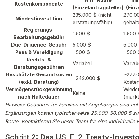
Kostenkomponente
(Einzelantragsteller)
(Einz
235.000 $ (nicht
270.00
Mindestinvestition
erstattungsfähig)
gehalt
Regierungs-
1.500 $
1.500 
Bearbeitungsgebühr
Due-Diligence-Gebühr
5.000 $
5.000
Pass & Vereidigung
~500 $
~500 
Rechts- &
Variabel
Variab
Beratungsgebühren
Geschätzte Gesamtkosten
~277.0
~242.000 $
(exkl. Beratung)
Koste
Vermögensrückgewinnung
Wiede
Keine
nach Haltedauer
(markt
Hinweis: Gebühren für Familien mit Angehörigen sind höh
Ergänzungen kosten typischerweise 25.000–50.000 $ zusä
Route. Kontaktieren Sie unser Team für eine individuelle 
Schritt 2: Das US-E-2-Treaty-Invest