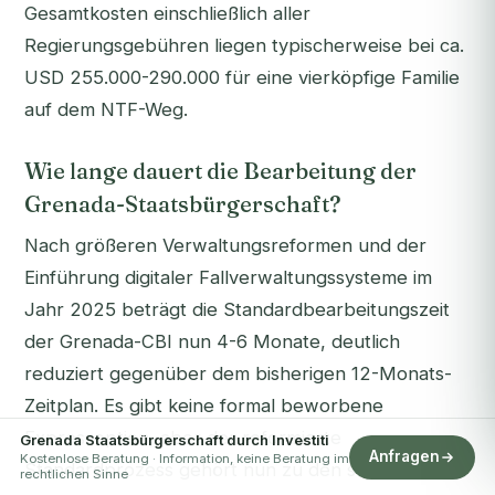
Gesamtkosten einschließlich aller
Regierungsgebühren liegen typischerweise bei ca.
USD 255.000-290.000 für eine vierköpfige Familie
auf dem NTF-Weg.
Wie lange dauert die Bearbeitung der
Grenada-Staatsbürgerschaft?
Nach größeren Verwaltungsreformen und der
Einführung digitaler Fallverwaltungssysteme im
Jahr 2025 beträgt die Standardbearbeitungszeit
der Grenada-CBI nun 4-6 Monate, deutlich
reduziert gegenüber dem bisherigen 12-Monats-
Zeitplan. Es gibt keine formal beworbene
Expressoption, aber der reformierte
Grenada Staatsbürgerschaft durch Investiti
Anfragen
Kostenlose Beratung · Information, keine Beratung im
Standardprozess gehört nun zu den schnellsten in
rechtlichen Sinne