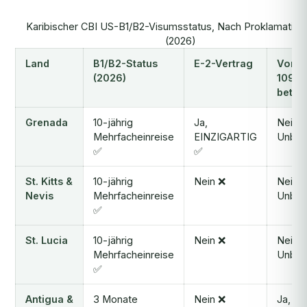
Karibischer CBI US-B1/B2-Visumsstatus, Nach Proklamation
(2026)
Land
B1/B2-Status
E-2-Vertrag
Von P
(2026)
1099
betro
Grenada
10-jährig
Ja,
Nein,
Mehrfacheinreise
EINZIGARTIG
Unber
✅
✅
St. Kitts &
10-jährig
Nein ❌
Nein,
Nevis
Mehrfacheinreise
Unber
✅
St. Lucia
10-jährig
Nein ❌
Nein,
Mehrfacheinreise
Unber
✅
Antigua &
3 Monate
Nein ❌
Ja,