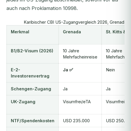
auch nach Proklamation 10998.
Karibischer CBI US-Zugangvergleich 2026, Grenada vs. 
Merkmal
Grenada
St. Kitts & 
B1/B2-Visum (2026)
10 Jahre
10 Jahre
Mehrfacheinreise
Mehrfachein
E-2-
Ja ✅
Nein
Investorenvertrag
Schengen-Zugang
Ja
Ja
UK-Zugang
Visumfrei/eTA
Visumfrei
NTF/Spendenkosten
USD 235.000
USD 250.00