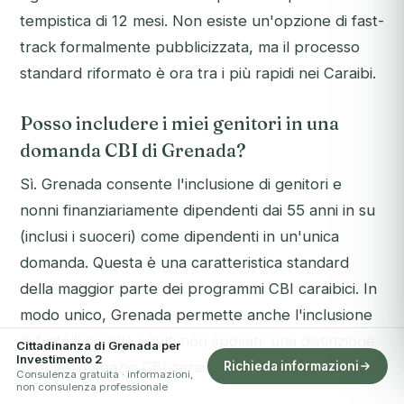
tempistica di 12 mesi. Non esiste un'opzione di fast-
track formalmente pubblicizzata, ma il processo
standard riformato è ora tra i più rapidi nei Caraibi.
Posso includere i miei genitori in una
domanda CBI di Grenada?
Sì. Grenada consente l'inclusione di genitori e
nonni finanziariamente dipendenti dai 55 anni in su
(inclusi i suoceri) come dipendenti in un'unica
domanda. Questa è una caratteristica standard
della maggior parte dei programmi CBI caraibici. In
modo unico, Grenada permette anche l'inclusione
di fratelli/sorelle adulti non sposati, una distinzione
Cittadinanza di Grenada per
Investimento 2
rara nello spazio CBI caraibico.
Richieda informazioni
Consulenza gratuita · informazioni,
non consulenza professionale