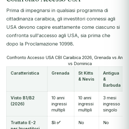
Prima di impegnarsi in qualsiasi programma di
cittadinanza caraibica, gli investitori connessi agli
USA devono capire esattamente come ciascuno si
confronta sull'accesso agli USA, sia prima che
dopo la Proclamazione 10998.
Confronto Accesso USA CBI Caraibica 2026, Grenada vs Antigua
vs Dominica
Caratteristica
Grenada
St Kitts
Antigua
& Nevis
&
Barbuda
Visto B1/B2
10 anni
10 anni
3 mesi
(2026)
ingressi
ingressi
ingresso
multipli
multipli
singolo
Trattato E-2
Sì ✅
No
No
per Investitori