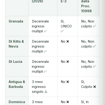
(2026)
E-2
dalla
Proc.
10998
Grenada
Decennale
Sì,
No, Non
ingressi
UNICO
colpito ✅
multipli ✅
✅
St Kitts &
Decennale
No ❌
No, Non
Nevis
ingressi
colpito ✅
multipli ✅
St Lucia
Decennale
No ❌
No, Non
ingressi
colpito ✅
multipli ✅
Antigua &
3 mesi
No ❌
Sì,
Barbuda
ingresso
Colpito ❌
singolo ⚠️
Dominica
3 mesi
No ❌
Sì, In