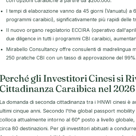
con opzioni caraibiche a partire da $200.000.
I tempi di elaborazione vanno da 45 giorni (Vanuatu) a 6
programmi caraibici), significativamente più rapidi delle t
Il nuovo organo regolatorio ECCIRA (operativo dall'april
due diligence in tutti i programmi CBI caraibici, aumentan
Mirabello Consultancy offre consulenti di madrelingua m
250 pratiche CBI con un tasso di approvazione del 99%
Perché gli Investitori Cinesi si R
Cittadinanza Caraibica nel 2026
La domanda di seconda cittadinanza tra i HNWI cinesi è 
ultimi cinque anni. Secondo l'the global passport mobility 
colloca attualmente intorno al 60° posto a livello globale,
circa 80 destinazioni. Per gli investitori abituati a condurr