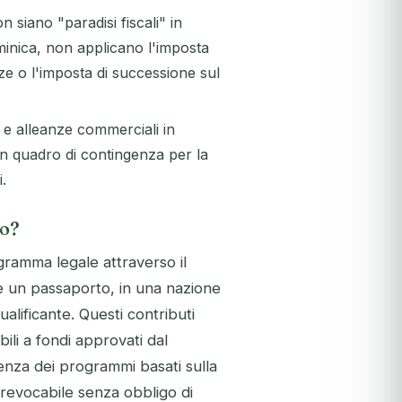
 siano "paradisi fiscali" in
ominica, non applicano l'imposta
nze o l'imposta di successione sul
e e alleanze commerciali in
n quadro di contingenza per la
.
to?
gramma legale attraverso il
, e un passaporto, in una nazione
lificante. Questi contributi
li a fondi approvati dal
renza dei programmi basati sulla
rrevocabile senza obbligo di