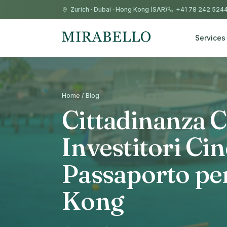
Zurich
·
Dubai
·
Hong Kong (SAR)
+41 78 242 524
Services
Home / Blog
Cittadinanza C
Investitori Cin
Passaporto pe
Kong