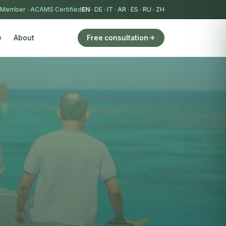
 Member
·
ACAMS Certified
EN
·
DE
·
IT
·
AR
·
ES
·
RU
·
ZH
e
About
Free consultation