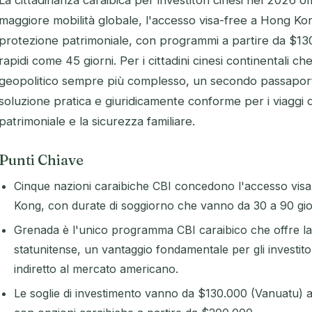
La cittadinanza caraibica per investitori cinesi nel 2026 o
maggiore mobilità globale, l'accesso visa-free a Hong Kong
protezione patrimoniale, con programmi a partire da $13
rapidi come 45 giorni. Per i cittadini cinesi continentali 
geopolitico sempre più complesso, un secondo passaport
soluzione pratica e giuridicamente conforme per i viaggi d'
patrimoniale e la sicurezza familiare.
Punti Chiave
Cinque nazioni caraibiche CBI concedono l'accesso visa
Kong, con durate di soggiorno che vanno da 30 a 90 gio
Grenada è l'unico programma CBI caraibico che offre la v
statunitense, un vantaggio fondamentale per gli investit
indiretto al mercato americano.
Le soglie di investimento vanno da $130.000 (Vanuatu) a 