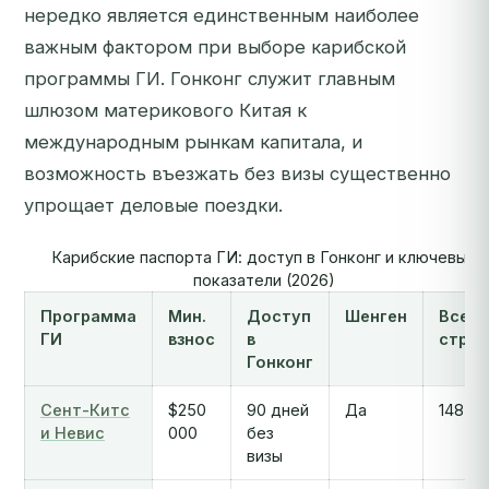
нередко является единственным наиболее
важным фактором при выборе карибской
программы ГИ. Гонконг служит главным
шлюзом материкового Китая к
международным рынкам капитала, и
возможность въезжать без визы существенно
упрощает деловые поездки.
Карибские паспорта ГИ: доступ в Гонконг и ключевые
показатели (2026)
Программа
Мин.
Доступ
Шенген
Всего
ГИ
взнос
в
стран
Гонконг
Сент-Китс
$250
90 дней
Да
148
и Невис
000
без
визы