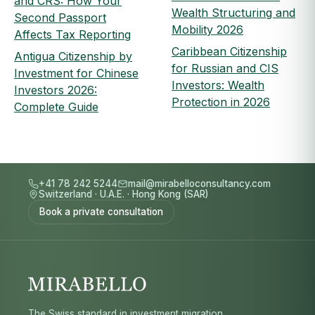
and CRS: How Your
Wealth Structuring and
Second Passport
Mobility 2026
Affects Tax Reporting
Caribbean Citizenship
Antigua Citizenship by
for Russian and CIS
Investment for Chinese
Investors: Wealth
Investors 2026:
Protection in 2026
Complete Guide
+41 78 242 5244
mail@mirabelloconsultancy.com
Switzerland
·
U.A.E.
·
Hong Kong (SAR)
Book a private consultation
The Swiss standard in investment migration.