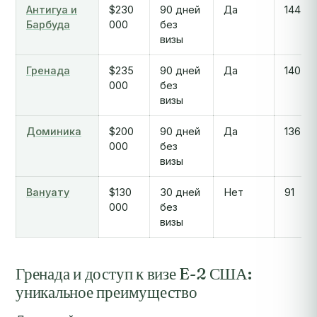
Антигуа и
$230
90 дней
Да
144
Барбуда
000
без
визы
Гренада
$235
90 дней
Да
140
000
без
визы
Доминика
$200
90 дней
Да
136
000
без
визы
Вануату
$130
30 дней
Нет
91
000
без
визы
Гренада и доступ к визе E-2 США:
уникальное преимущество