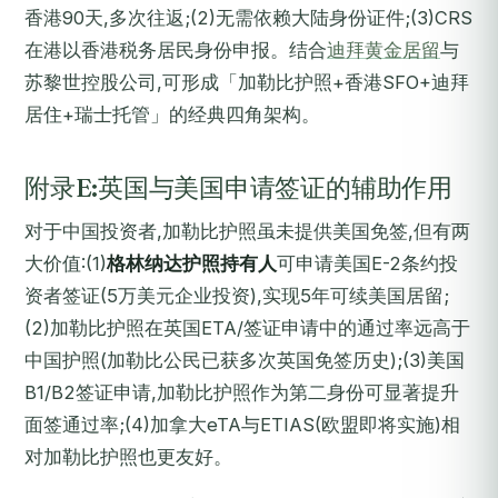
香港90天,多次往返;(2)无需依赖大陆身份证件;(3)CRS
在港以香港税务居民身份申报。结合
迪拜黄金居留
与
苏黎世控股公司,可形成「加勒比护照+香港SFO+迪拜
居住+瑞士托管」的经典四角架构。
附录E:英国与美国申请签证的辅助作用
对于中国投资者,加勒比护照虽未提供美国免签,但有两
大价值:(1)
格林纳达护照持有人
可申请美国E-2条约投
资者签证(5万美元企业投资),实现5年可续美国居留;
(2)加勒比护照在英国ETA/签证申请中的通过率远高于
中国护照(加勒比公民已获多次英国免签历史);(3)美国
B1/B2签证申请,加勒比护照作为第二身份可显著提升
面签通过率;(4)加拿大eTA与ETIAS(欧盟即将实施)相
对加勒比护照也更友好。