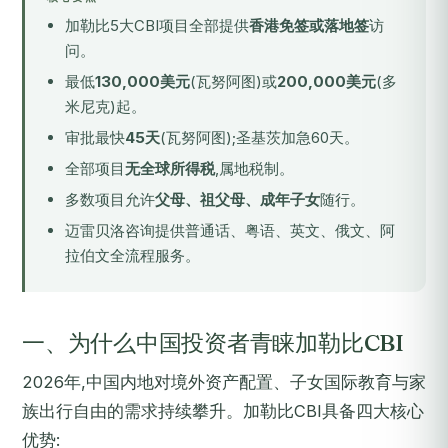
加勒比5大CBI项目全部提供
香港免签或落地签
访
问。
最低
130,000美元
(瓦努阿图)或
200,000美元
(多
米尼克)起。
审批最快
45天
(瓦努阿图);圣基茨加急60天。
全部项目
无全球所得税
,属地税制。
多数项目允许
父母、祖父母、成年子女
随行。
迈雷贝洛咨询提供普通话、粤语、英文、俄文、阿
拉伯文全流程服务。
一、为什么中国投资者青睐加勒比CBI
2026年,中国内地对境外资产配置、子女国际教育与家
族出行自由的需求持续攀升。加勒比CBI具备四大核心
优势: