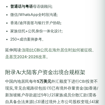
普通话与粤语
母语级顾问;
微信/WhatsApp全时段沟通;
香港/迪拜面签与银行开户协助;
家族信托+公民身份一体化设计;
250+成功案例参考。
延伸阅读:
加勒比CBI公民在海外居住时如何被征税
、
圣基茨2024-2026改革
。
附录A:大陆客户资金出境合规框架
中国内地居民每年
5万美元
外汇额度下进行CBI投资不
现实,常见合规路径包括:(1)已有境外存量资金(如香港/
新加坡账户存款超过5年);(2)家族成员分散汇款(需各
自具备合法来源);(3)通过境外上市公司股权变现;(4)家