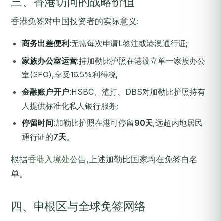
三、香港访问的战略价值
香港免签对中国投资者的实际意义:
商务出差便利
:无需每次申请L签注或港澳通行证;
家族办公室运营
:持加勒比护照在港设立单一家族办公
室(SFO),享受16.5%利得税;
金融账户开户
:HSBC、渣打、DBS对加勒比护照持有
人提供标准化私人银行服务;
停留时间
:加勒比护照在港可停留
90天
,远超内地居民
通行证的
7天
。
根据
香港入境处公告
,上述加勒比国家均在免签白名
单。
四、申根区与全球免签网络