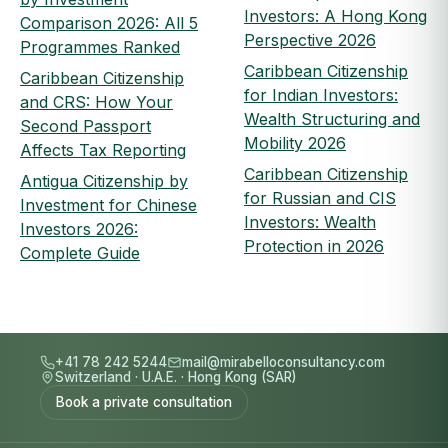
Investors: A Hong Kong
Comparison 2026: All 5
Perspective 2026
Programmes Ranked
Caribbean Citizenship
Caribbean Citizenship
for Indian Investors:
and CRS: How Your
Wealth Structuring and
Second Passport
Mobility 2026
Affects Tax Reporting
Caribbean Citizenship
Antigua Citizenship by
for Russian and CIS
Investment for Chinese
Investors: Wealth
Investors 2026:
Protection in 2026
Complete Guide
+41 78 242 5244
mail@mirabelloconsultancy.com
Switzerland
·
U.A.E.
·
Hong Kong (SAR)
Book a private consultation