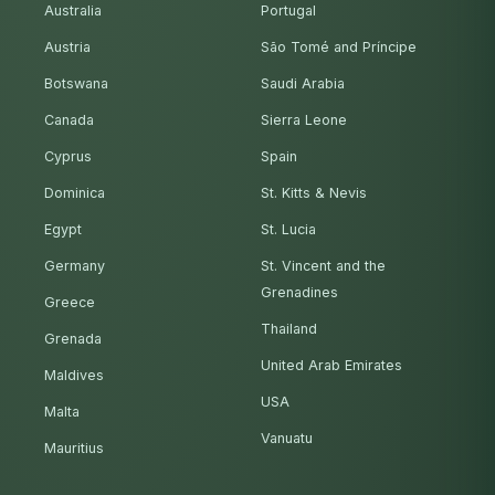
Australia
Portugal
Austria
São Tomé and Príncipe
Botswana
Saudi Arabia
Canada
Sierra Leone
Cyprus
Spain
Dominica
St. Kitts & Nevis
Egypt
St. Lucia
Germany
St. Vincent and the
Grenadines
Greece
Thailand
Grenada
United Arab Emirates
Maldives
USA
Malta
Vanuatu
Mauritius