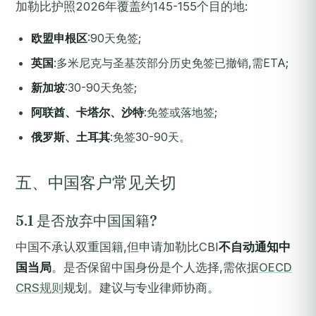
加勒比护照2026年覆盖约145-155个目的地:
欧盟申根区
:90天免签;
英国
:多米尼克与圣基茨部分历史免签已撤销,需ETA;
新加坡
:30-90天免签;
阿联酋、卡塔尔、沙特
:免签或落地签;
俄罗斯、土耳其
:免签30-90天。
五、中国客户常见关切
5.1 是否放弃中国国籍?
中国不承认双重国籍,但申请加勒比CBI
不自动通知中
国当局
。是否保留中国身份是个人选择,需依据
OECD
CRS规则
规划。建议与专业律师协商。