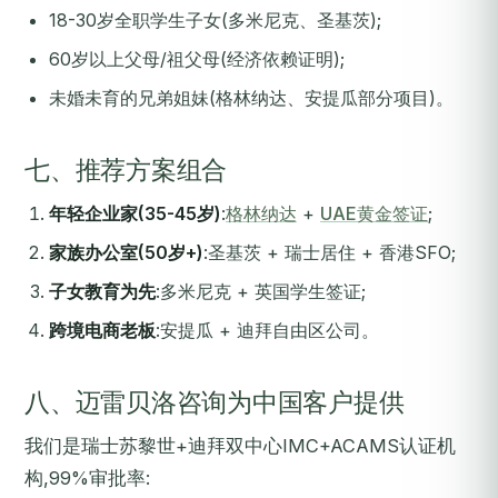
18-30岁全职学生子女(多米尼克、圣基茨);
60岁以上父母/祖父母(经济依赖证明);
未婚未育的兄弟姐妹(格林纳达、安提瓜部分项目)。
七、推荐方案组合
年轻企业家(35-45岁)
:
格林纳达
+
UAE黄金签证
;
家族办公室(50岁+)
:圣基茨 + 瑞士居住 + 香港SFO;
子女教育为先
:多米尼克 + 英国学生签证;
跨境电商老板
:安提瓜 + 迪拜自由区公司。
八、迈雷贝洛咨询为中国客户提供
我们是瑞士苏黎世+迪拜双中心IMC+ACAMS认证机
构,99%审批率: